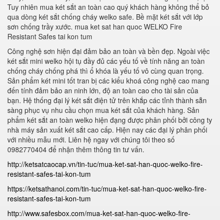
Tuy nhiên mua két sắt an toàn cao quý khách hàng không thể bỏ
qua dòng két sắt chống cháy welko safe. Bề mặt két sắt với lớp
sơn chống trầy xước. mua ket sat han quoc WELKO Fire
Resistant Safes tai kon tum
Công nghệ sơn hiện đại đảm bảo an toàn và bền đẹp. Ngoài việc
két sắt mini welko hội tụ đầy đủ các yếu tố về tính năng an toàn
chống cháy chống phá thì ổ khóa là yếu tố vô cùng quan trọng.
Sản phẩm két mini tốt tran bị các kiểu khoá công nghệ cao mang
đến tính đảm bảo an ninh lớn, độ an toàn cao cho tài sản của
bạn. Hệ thống đại lý két sắt điện tử trên khắp các tỉnh thành sẵn
sàng phục vụ nhu cầu chọn mua két sắt của khách hàng. Sản
phẩm két sắt an toàn welko hiện đạng được phân phối bởi công ty
nhà máy sản xuất két sắt cao cấp. Hiện nay các đại lý phân phối
với nhiều mẫu mới. Liên hệ ngay với chúng tôi theo số
0982770404 để nhận thêm thông tin tư vấn.
http://ketsatcaocap.vn/tin-tuc/mua-ket-sat-han-quoc-welko-fire-
resistant-safes-tai-kon-tum
https://ketsathanoi.com/tin-tuc/mua-ket-sat-han-quoc-welko-fire-
resistant-safes-tai-kon-tum
http://www.safesbox.com/mua-ket-sat-han-quoc-welko-fire-