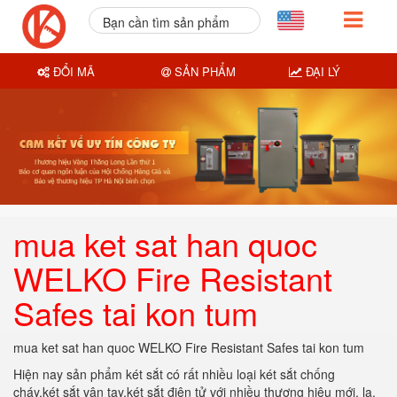
Bạn cần tìm sản phẩm
nào?
ĐỔI MÃ
SẢN PHẨM
ĐẠI LÝ
mua ket sat han quoc
WELKO Fire Resistant
Safes tai kon tum
mua ket sat han quoc WELKO Fire Resistant Safes tai kon tum
Hiện nay sản phẩm két sắt có rất nhiều loại két sắt chống
cháy,két sắt vân tay,két sắt điện tử với nhiều thương hiệu mới, lạ.