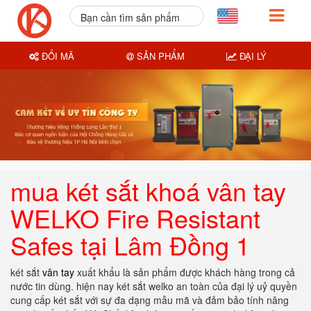
Bạn cần tìm sản phẩm
nào?
ĐỔI MÃ
SẢN PHẨM
ĐẠI LÝ
mua két sắt khoá vân tay
WELKO Fire Resistant
Safes tại Lâm Đồng 1
két sắt
vân tay
xuất khẩu là sản phẩm được khách hàng trong cả
nước tin dùng. hiện nay két sắt welko an toàn của đại lý uỷ quyền
cung cấp két sắt với sự đa dạng mẫu mã và đảm bảo tính năng