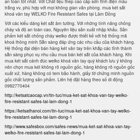
an toàn tốt nhất. Với Chất liệu thép cao cấp sơn tĩnh điện màu
trắng vv, phù hợp với mọi không gian văn phòng. mua két sắt
khoá vân tay WELKO Fire Resistant Safes tại Lâm Đồng
Với các kiểu dáng két sắt âm tường. Với những tính năng chống
cháy và độ an toàn cao, Nguyên liệu sản xuất nhập khẩu. Sản
phẩm két sắt chống cháy welko được thiết kế với hệ thống mã
khoá thông minh Sẵn sàng đáp ứng các nhu cầu của khách hàng.
Hệ thống đại diện bán hàng két vân tay trên khắp các tỉnh thành
sẵn sàng phục vụ nhu cầu mua bán két sắt của khách hàng. Khi
mua két sắt cánh đúc welko khoá vân tay quý khách lưu ý không
nên chọn mua két không rõ nguồn gốc, hàng không rõ nguồn gốc
xuất xứ, hàng không có tem bảo hành, giấy tờ chứng minh nguồn
gốc chất lượng sản phẩm. Liên hệ đặt hàng theo số di động
0982770404
http://ketsatcaocap.vn/tin-tuc/mua-ket-sat-khoa-van-tay-welko-
fire-resistant-safes-tai-lam-dong-1
https://ketsathanoi.com/tin-tuc/mua-ket-sat-khoa-van-tay-welko-
fire-resistant-safes-tai-lam-dong-1
http://www.safesbox.com/safes-news/mua-ket-sat-khoa-van-tay-
welko-fire-resistant-safes-tai-lam-dong-1