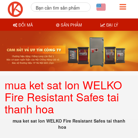
Bạn cần tìm sản phẩm
nào?
ĐỔI MÃ
SẢN PHẨM
ĐẠI LÝ
mua ket sat lon WELKO
Fire Resistant Safes tai
thanh hoa
mua ket sat lon WELKO Fire Resistant Safes tai thanh
hoa