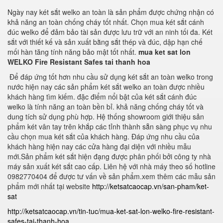
Ngày nay két sắt welko an toàn là sản phẩm được chứng nhận có
khả năng an toàn chống cháy tốt nhất. Chọn mua két sắt cánh
đúc welko để đảm bảo tài sản được lưu trữ với an ninh tối đa. Két
sắt với thiết kế và sản xuất bằng sắt thép và đúc, dập hạn chế
mối hàn tăng tính năng bảo mật tốt nhất.
mua ket sat lon
WELKO Fire Resistant Safes tai thanh hoa
Để đáp ứng tốt hơn nhu cầu sử dụng két sắt an toàn welko trong
nước hiện nay các sản phẩm két sắt welko an toàn được nhiều
khách hàng tìm kiếm. đặc điểm nổi bật của két sắt cánh đúc
welko là tính năng an toàn bền bỉ. khả năng chống cháy tốt và
dung tích sử dụng phù hợp. Hệ thống showroom giới thiệu sản
phẩm két vân tay trên khắp các tỉnh thành sẵn sàng phục vụ nhu
cầu chọn mua két sắt của khách hàng. Đáp ứng nhu cầu của
khách hàng hiện nay các cửa hàng đại diện với nhiều mẫu
mới.Sản phẩm két sắt hiện đạng được phân phối bởi công ty nhà
máy sản xuất két sắt cao cấp. Liên hệ với nhà máy theo số hotline
0982770404 để được tư vấn về sản phẩm.xem thêm các mẫu sản
phẩm mới nhất tại website
http://ketsatcaocap.vn/san-pham/ket-
sat
http://ketsatcaocap.vn/tin-tuc/mua-ket-sat-lon-welko-fire-resistant-
safes-tai-thanh-hoa