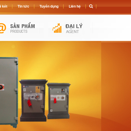
 két
Tin tức
Tuyển dụng
Liên hệ