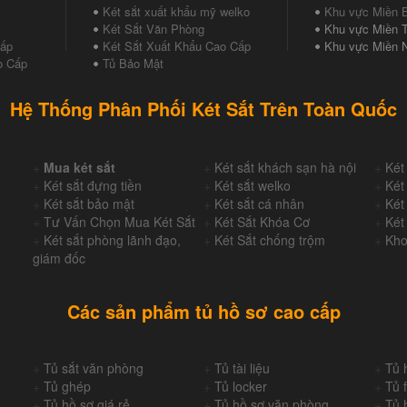
Két sắt xuất khẩu mỹ welko
Khu vực Miền 
Két Sắt Văn Phòng
Khu vực Miền T
Cấp
Két Sắt Xuất Khẩu Cao Cấp
Khu vực Miền 
o Cấp
Tủ Bảo Mật
Hệ Thống Phân Phối Két Sắt Trên Toàn Quốc
+
Mua két sắt
+
Két sắt khách sạn hà nội
+
Két
+
Két sắt đựng tiền
+
Két sắt welko
+
Két
+
Két sắt bảo mật
+
Két sắt cá nhân
+
Két
+
Tư Vấn Chọn Mua Két Sắt
+
Két Sắt Khóa Cơ
+
Két
+
Két sắt phòng lãnh đạo,
+
Két Sắt chống trộm
+
Kho
giám đốc
Các sản phẩm tủ hồ sơ cao cấp
+
Tủ sắt văn phòng
+
Tủ tài liệu
+
Tủ 
+
Tủ ghép
+
Tủ locker
+
Tủ f
+
Tủ hồ sơ giá rẻ
+
Tủ hồ sơ văn phòng
+
Tủ 