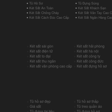
Tủ Hồ Sơ
Tủ Đựng Súng
Két Sắt An Toàn
Két Sắt Khách Sạn
Két Sắt Chống Cháy
Két Sắt Vân Tay Cao 
Két Sắt Cách Đúc Cao Cấp
Két Sắt Ngân Hàng Ca
+
Két sắt sài gòn
+
Két sắt hải phòng
+
Két sắt điện tử
+
Két sắt hà nội
+
Két sắt to đại
+
Két sắt công ty
+
Két sắt thu ngân
+
Két sắt công đức
+
Két sắt văn phòng cao cấp
+
Két sắt đựng hồ sơ
+
Tủ hồ sơ đẹp
+
Tủ hồ sơ thấp
+
Giá sắt
+
Tủ treo quần áo
+
Tủ đựng tài liệu
+
Tủ đựng hồ sơ