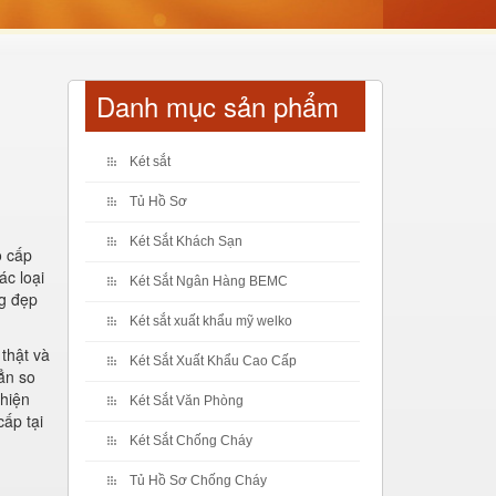
Danh mục sản phẩm
Két sắt
Tủ Hồ Sơ
Két Sắt Khách Sạn
o cấp
ác loại
Két Sắt Ngân Hàng BEMC
ng đẹp
Két sắt xuất khẩu mỹ welko
thật và
Két Sắt Xuất Khẩu Cao Cấp
ẳn so
 hiện
Két Sắt Văn Phòng
cấp tại
Két Sắt Chống Cháy
Tủ Hồ Sơ Chống Cháy