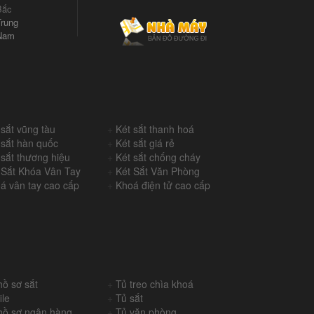
Bắc
rung
Nam
 sắt vũng tàu
+
Két sắt thanh hoá
 sắt hàn quốc
+
Két sắt giá rẻ
 sắt thương hiệu
+
Két sắt chống cháy
 Sắt Khóa Vân Tay
+
Két Sắt Văn Phòng
á vân tay cao cấp
+
Khoá điện tử cao cấp
hồ sơ sắt
+
Tủ treo chìa khoá
ile
+
Tủ sắt
hồ sơ ngân hàng
+
Tủ văn phòng