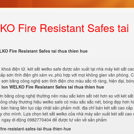
KO Fire Resistant Safes tai
LKO Fire Resistant Safes tai thua thien hue
 khoá điện tử. két sắt welko safe được sản xuất tại nhà máy két sắt ca
 cấp sơn tĩnh điện ghi xám vv, phù hợp với mọi không gian văn phòng. C
 sơn bằng công nghệ sơn tĩnh điện cho màu sắc rõ ràng, hiện đại, bó
t lon WELKO Fire Resistant Safes tai thua thien hue
ơn bằng công nghệ thường nên màu sắc kém sắt nét hơn so với két sắt 
chống cháy thương hiệu welko safe có màu sắc sắc nét, bóng đẹp hơn h
n bán hàng liên tục cập nhật sản phẩm mới. địa chỉ bán két sắt cao cấp
áy cho mình. Lựa chọn két sắt welko của nhà máy sản xuất két sắt cao 
ệ ngay di động 0982770404 để được tư vấn về sản phẩm
fire-resistant-safes-tai-thua-thien-hue