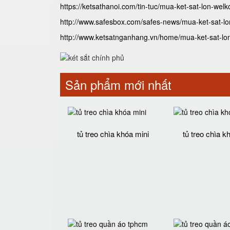
https://ketsathanoi.com/tin-tuc/mua-ket-sat-lon-welko
http://www.safesbox.com/safes-news/mua-ket-sat-lon-
http://www.ketsatnganhang.vn/home/mua-ket-sat-lon-w
Sản phẩm mới nhất
tủ treo chìa khóa mini
tủ treo chìa k