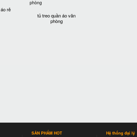
 áo rẻ
tủ treo quần áo văn
phòng
SẢN PHẨM HOT
Hệ thống đại lý