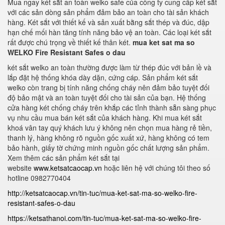
Mua ngay két sắt an toàn welko safe của công ty cung cấp két sắt
với các sản dòng sản phẩm đảm bảo an toàn cho tài sản khách
hàng. Két sắt với thiết kế và sản xuất bằng sắt thép và đúc, dập
hạn chế mối hàn tăng tính năng bảo vệ an toàn. Các loại két sắt
rất được chú trọng về thiết kế thân két.
mua ket sat ma so
WELKO Fire Resistant Safes o dau
két sắt welko an toàn thường được làm từ thép đúc với bản lề và
lắp đặt hệ thống khóa dày dặn, cứng cáp. Sản phẩm két sắt
welko còn trang bị tính năng chống cháy nên đảm bảo tuyệt đối
độ bảo mật và an toàn tuyệt đối cho tài sản của bạn. Hệ thống
cửa hàng két chống cháy trên khắp các tỉnh thành sẵn sàng phục
vụ nhu cầu mua bán két sắt của khách hàng. Khi mua két sắt
khoá vân tay quý khách lưu ý không nên chọn mua hàng rẻ tiền,
thanh lý, hàng không rõ nguồn gốc xuất xứ, hàng không có tem
bảo hành, giấy tờ chứng minh nguồn gốc chất lượng sản phẩm.
Xem thêm các sản phẩm két sắt tại
website
www.ketsatcaocap.vn
hoặc liên hệ với chúng tôi theo số
hotline 0982770404
http://ketsatcaocap.vn/tin-tuc/mua-ket-sat-ma-so-welko-fire-
resistant-safes-o-dau
https://ketsathanoi.com/tin-tuc/mua-ket-sat-ma-so-welko-fire-