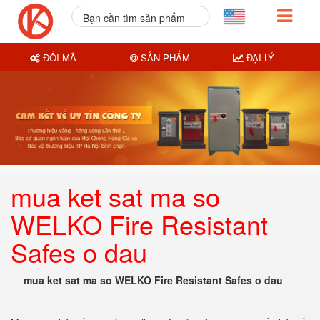
Bạn cần tìm sản phẩm
nào?
ĐỔI MÃ
SẢN PHẨM
ĐẠI LÝ
mua ket sat ma so
WELKO Fire Resistant
Safes o dau
mua ket sat ma so WELKO Fire Resistant Safes o dau