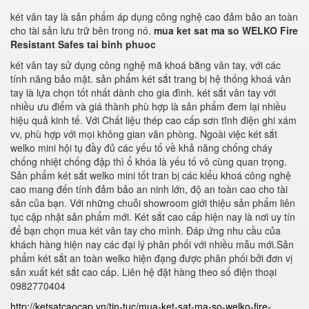
két vân tay là sản phẩm áp dụng công nghệ cao đảm bảo an toàn
cho tài sản lưu trữ bên trong nó.
mua ket sat ma so WELKO Fire
Resistant Safes tai binh phuoc
két vân tay sử dụng công nghệ mã khoá bằng vân tay, với các
tính năng bảo mật. sản phẩm két sắt trang bị hệ thống khoá vân
tay là lựa chọn tốt nhất dành cho gia đình. két sắt vân tay với
nhiều ưu điểm và giá thành phù hợp là sản phẩm đem lại nhiều
hiệu quả kinh tế. Với Chất liệu thép cao cấp sơn tĩnh điện ghi xám
vv, phù hợp với mọi không gian văn phòng. Ngoài việc két sắt
welko mini hội tụ đầy đủ các yếu tố về khả năng chống cháy
chống nhiệt chống đập thì ổ khóa là yếu tố vô cùng quan trọng.
Sản phẩm két sắt welko mini tốt tran bị các kiểu khoá công nghệ
cao mang đến tính đảm bảo an ninh lớn, độ an toàn cao cho tài
sản của bạn. Với những chuỗi showroom giới thiệu sản phẩm liên
tục cập nhật sản phẩm mới. Két sắt cao cấp hiện nay là nơi uy tín
để bạn chọn mua két vân tay cho mình. Đáp ứng nhu cầu của
khách hàng hiện nay các đại lý phân phối với nhiều mẫu mới.Sản
phẩm két sắt an toàn welko hiện đạng được phân phối bởi đơn vị
sản xuất két sắt cao cấp. Liên hệ đặt hàng theo số điện thoại
0982770404
http://ketsatcaocap.vn/tin-tuc/mua-ket-sat-ma-so-welko-fire-