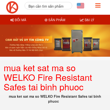
Bạn cần tìm sản phẩm
nào?
ĐỔI MÃ
SẢN PHẨM
ĐẠI LÝ
mua ket sat ma so
WELKO Fire Resistant
Safes tai binh phuoc
mua ket sat ma so WELKO Fire Resistant Safes tai binh
phuoc