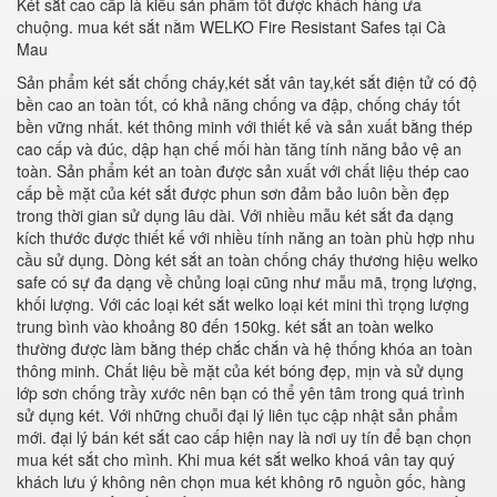
Két sắt cao cấp là kiểu sản phẩm tốt được khách hàng ưa
chuộng. mua két sắt nằm WELKO Fire Resistant Safes tại Cà
Mau
Sản phẩm két sắt chống cháy,két sắt vân tay,két sắt điện tử có độ
bền cao an toàn tốt, có khả năng chống va đập, chống cháy tốt
bền vững nhất. két thông minh với thiết kế và sản xuất bằng thép
cao cấp và đúc, dập hạn chế mối hàn tăng tính năng bảo vệ an
toàn. Sản phẩm két an toàn được sản xuất với chất liệu thép cao
cấp bề mặt của két sắt được phun sơn đảm bảo luôn bền đẹp
trong thời gian sử dụng lâu dài. Với nhiều mẫu két sắt đa dạng
kích thước được thiết kế với nhiều tính năng an toàn phù hợp nhu
cầu sử dụng. Dòng két sắt an toàn chống cháy thương hiệu welko
safe có sự đa dạng về chủng loại cũng như mẫu mã, trọng lượng,
khối lượng. Với các loại két sắt welko loại két mini thì trọng lượng
trung bình vào khoảng 80 đến 150kg. két sắt an toàn welko
thường được làm bằng thép chắc chắn và hệ thống khóa an toàn
thông minh. Chất liệu bề mặt của két bóng đẹp, mịn và sử dụng
lớp sơn chống trầy xước nên bạn có thể yên tâm trong quá trình
sử dụng két. Với những chuỗi đại lý liên tục cập nhật sản phẩm
mới. đại lý bán két sắt cao cấp hiện nay là nơi uy tín để bạn chọn
mua két sắt cho mình. Khi mua két sắt welko khoá vân tay quý
khách lưu ý không nên chọn mua két không rõ nguồn gốc, hàng