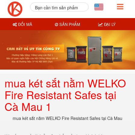
Bạn cần tìm sản phẩm
nào?
ĐỔI MÃ
SẢN PHẨM
ĐẠI LÝ
mua két sắt nằm WELKO
Fire Resistant Safes tại
Cà Mau 1
mua két sắt nằm WELKO Fire Resistant Safes tại Cà Mau