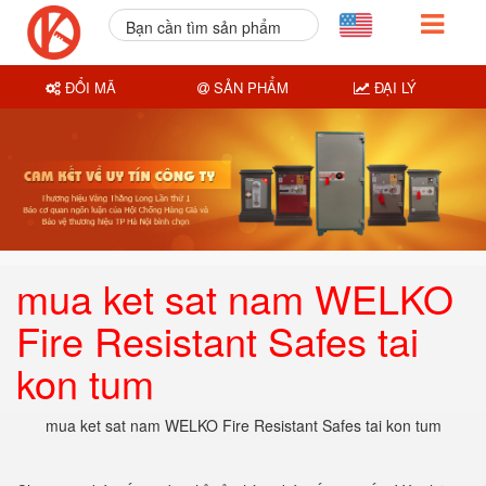
Bạn cần tìm sản phẩm
nào?
ĐỔI MÃ
SẢN PHẨM
ĐẠI LÝ
mua ket sat nam WELKO
Fire Resistant Safes tai
kon tum
mua ket sat nam WELKO Fire Resistant Safes tai kon tum