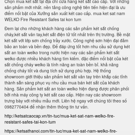
Chọn mua két sắt tại địa chỉ cửa hàng két sắt cao cấp. Với những
sản phẩm mới nhất. nền tảng công nghệ tiên tiến hiện đại là ưu
điểm nổi bật của Xưởng sản xuất két cao cấp. mua ket sat nam
WELKO Fire Resistant Safes tai kon tum
Đem lại cho những khách hàng các sản phẩm két sắt chống
cháy,két sắt vân tay,két sắt điện tử tốt nhất trên thị trường. Bề mặt
két sắt với lớp sơn chống trầy xước. Công nghệ sơn hiện đại đảm
bảo an toàn và bền đẹp. Để đáp ứng tốt hơn nhu cầu sử dụng két
sắt an toàn welko trong nước hiện nay các sản phẩm két sắt
welko được nhiều khách hàng tìm kiếm. đặc điểm nổi bật của két
sắt chống cháy welko là tính năng an toàn bền bỉ. khả năng
chống cháy tốt và dung tích sử dụng phù hợp. Hệ thống
showroom giới thiệu sản phẩm két sắt vân tay trên khắp các tỉnh
thành sẵn sàng phục vụ nhu cầu mua bán két sắt của khách
hàng. Sản phẩm két sắt an toàn welko hiện đạng được phân phối
bởi nhà máy công ty két sắt cao cấp. Hiện nay các showroom
trưng bày với nhiều mẫu mới. Liên hệ ngay với chúng tôi theo số
0982770404 để nhận thêm thông tin tư vấn.
http://ketsatcaocap.vn/tin-tuc/mua-ket-sat-nam-welko-fire-
resistant-safes-tai-kon-tum
https://ketsathanoi.com/tin-tuc/mua-ket-sat-nam-welko-fire-