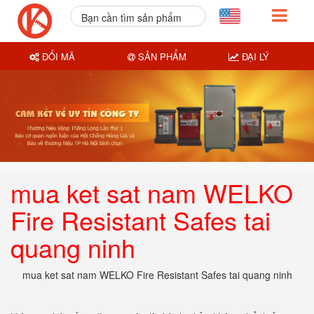
Bạn cần tìm sản phẩm
nào?
ĐỔI MÃ
SẢN PHẨM
ĐẠI LÝ
mua ket sat nam WELKO
Fire Resistant Safes tai
quang ninh
mua ket sat nam WELKO Fire Resistant Safes tai quang ninh