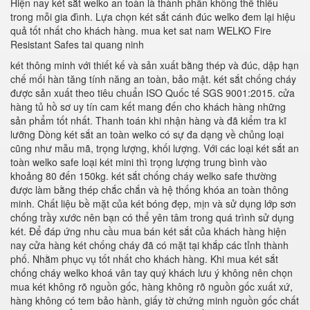
Hiện nay két sắt welko an toàn là thành phần không thể thiếu
trong mỗi gia đình. Lựa chọn két sắt cánh đúc welko đem lại hiệu
quả tốt nhất cho khách hàng. mua ket sat nam WELKO Fire
Resistant Safes tai quang ninh
két thông minh với thiết kế và sản xuất bằng thép và đúc, dập hạn
chế mối hàn tăng tính năng an toàn, bảo mật. két sắt chống cháy
được sản xuất theo tiêu chuẩn ISO Quốc tế SGS 9001:2015. cửa
hàng tủ hồ sơ uy tín cam kết mang đến cho khách hàng những
sản phẩm tốt nhất. Thanh toán khi nhận hàng và đã kiểm tra kĩ
lưỡng Dòng két sắt an toàn welko có sự đa dạng về chủng loại
cũng như mẫu mã, trọng lượng, khối lượng. Với các loại két sắt an
toàn welko safe loại két mini thì trọng lượng trung bình vào
khoảng 80 đến 150kg. két sắt chống cháy welko safe thường
được làm bằng thép chắc chắn và hệ thống khóa an toàn thông
minh. Chất liệu bề mặt của két bóng đẹp, mịn và sử dụng lớp sơn
chống trầy xước nên bạn có thể yên tâm trong quá trình sử dụng
két. Để đáp ứng nhu cầu mua bán két sắt của khách hàng hiện
nay cửa hàng két chống cháy đã có mặt tại khắp các tỉnh thành
phố. Nhằm phục vụ tốt nhất cho khách hàng. Khi mua két sắt
chống cháy welko khoá vân tay quý khách lưu ý không nên chọn
mua két không rõ nguồn gốc, hàng không rõ nguồn gốc xuất xứ,
hàng không có tem bảo hành, giấy tờ chứng minh nguồn gốc chất