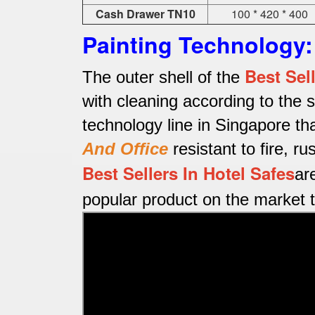
Cash Drawer TN10
100 * 420 * 400
Painting Technology:
Best Sel
The outer shell of the
with cleaning according to the 
technology line in Singapore t
And Office
resistant to fire, ru
Best Sellers In Hotel Safes
ar
popular product on the market