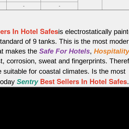
-
-
lers In Hotel Safes
is electrostatically pain
standard of 9 tanks.
This is the most mode
hat makes the
Safe For Hotels
,
Hospitalit
st, corrosion, sweat and fingerprints.
Theref
e suitable for coastal climates.
Is the most
Best Sellers In Hotel Safes
 today
Sentry
.