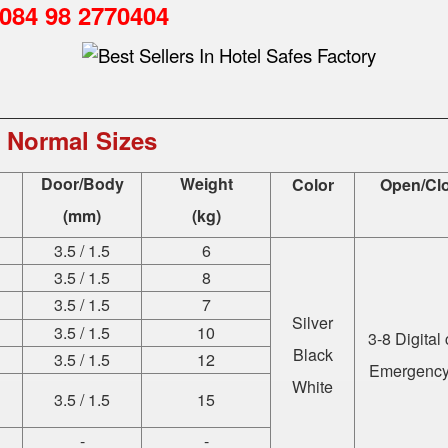
0084 98 2770404
Normal Sizes
Door/Body
Weight
Color
Open/Cl
(mm)
(kg)
3.5 / 1.5
6
3.5 / 1.5
8
3.5 / 1.5
7
Silver
3.5 / 1.5
10
3-8 Digital
Black
3.5 / 1.5
12
Emergency
White
3.5 / 1.5
15
-
-