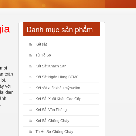
ia
Danh mục sản phẩm
Két sắt
Tủ Hồ Sơ
Két Sắt Khách Sạn
 mọi
an toàn
Két Sắt Ngân Hàng BEMC
 bỉ.
ày với
Két sắt xuất khẩu mỹ welko
ại diện
cánh
Két Sắt Xuất Khẩu Cao Cấp
i.
Két Sắt Văn Phòng
Két Sắt Chống Cháy
Tủ Hồ Sơ Chống Cháy