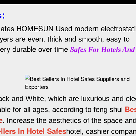
s
:
afes HOMESUN Used modern electrostati
layers are even, thick and smooth, easy to
very durable over time
Safes For Hotels And
ack and White, which are luxurious and el
Be
able for all ages, according to feng shui
e
.
Increase the aesthetics of the space and
llers In Hotel Safes
hotel, cashier compa