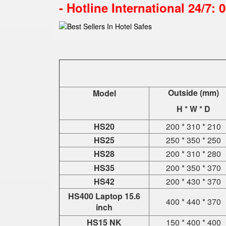
-
Hotline International 24/7: 
Outside (mm)
Model
H * W * D
HS20
200 * 310 * 210
HS25
250 * 350 * 250
HS28
200 * 310 * 280
HS35
200 * 350 * 370
HS42
200 * 430 * 370
HS400 Laptop 15.6
400 * 440 * 370
inch
HS15 NK
150 * 400 * 400