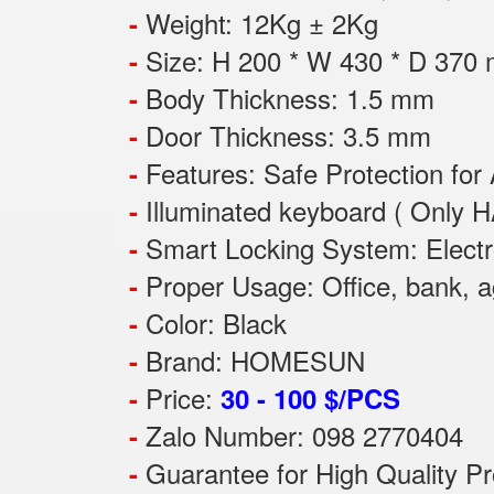
Weight: 12Kg ± 2Kg
-
Size: H 200 * W 430 * D 370
-
Body Thickness: 1.5 mm
-
Door Thickness: 3.5 mm
-
Features:
Safe Protection
for
-
Illuminated keyboard ( Only H
-
Smart Locking System: Electr
-
Proper Usage:
Office, bank, a
-
Color: Black
-
Brand: HOMESUN
-
Price:
-
30 - 100 $/PCS
Zalo Number: 098 2770404
-
Guarantee for High Quality 
-