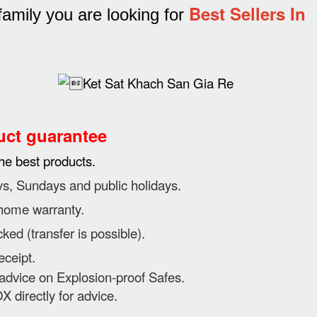
Best Sellers In
e family you are looking for
ct guarantee
he best products.
, Sundays and public holidays.
home warranty.
ed (transfer is possible).
eceipt.
advice on Explosion-proof Safes.
 directly for advice.