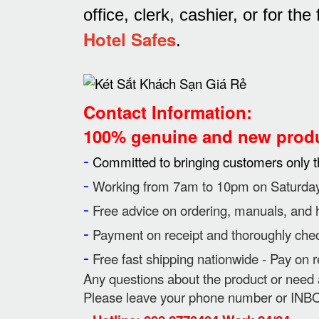
office, clerk, cashier, or for th
Hotel Safes
.
Contact Information:
100% genuine and new produ
-
Committed to bringing customers only t
-
Working from 7am to 10pm on Saturdays
-
Free advice on ordering, manuals, and 
-
Payment on receipt and thoroughly check
-
Free fast shipping nationwide - Pay on r
Any questions about the product or need 
Please leave your phone number or INBOX
-