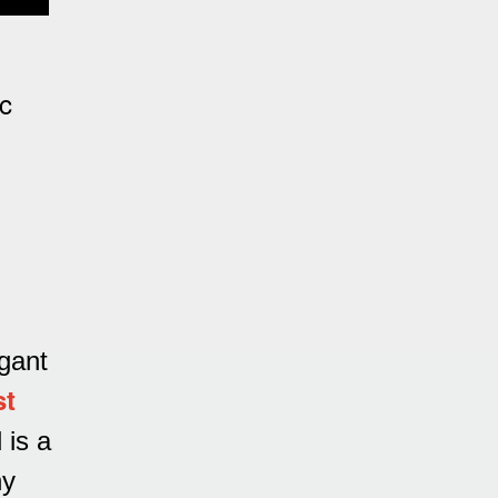
c
egant
st
 is a
ny