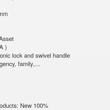
 mm
Asset
A )
onic lock and swivel handle
gency, family
,...
Products: New 100%