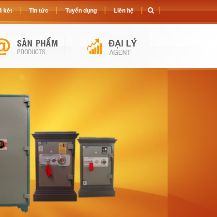
 két
Tin tức
Tuyển dụng
Liên hệ