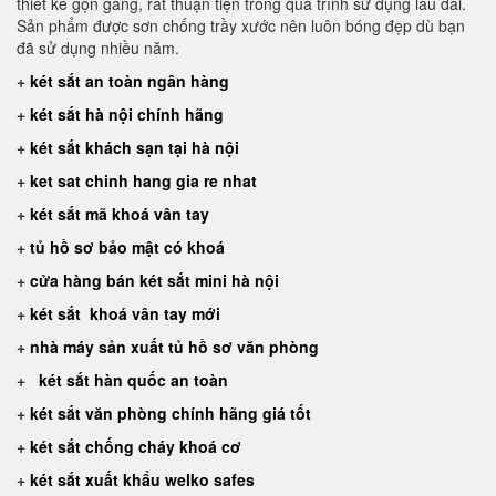
thiết kế gọn gàng, rất thuận tiện trong quá trình sử dụng lâu dài.
Sản phẩm được sơn chống trầy xước nên luôn bóng đẹp dù bạn
đã sử dụng nhiều năm.
+
két sắt an toàn ngân hàng
+
két sắt hà nội chính hãng
+
két sắt khách sạn tại hà nội
+
ket sat chinh hang gia re nhat
+
két sắt mã khoá vân tay
+
tủ hồ sơ bảo mật có khoá
+
cửa hàng bán két sắt mini hà nội
+
két sắt khoá vân tay mới
+
nhà máy sản xuất tủ hồ sơ văn phòng
+
két sắt hàn quốc an toàn
+
két sắt văn phòng chính hãng giá tốt
+
két sắt chống cháy khoá cơ
+
két sắt xuất khẩu welko safes