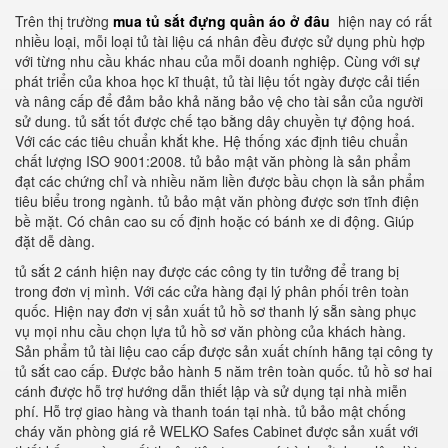
Trên thị trường
mua tủ sắt đựng quần áo ở đâu
hiện nay có rất
nhiều loại, mỗi loại tủ tài liệu cá nhân đều được sử dụng phù hợp
với từng nhu cầu khác nhau của mỗi doanh nghiệp. Cùng với sự
phát triển của khoa học kĩ thuật, tủ tài liệu tốt ngày được cải tiến
và nâng cấp để đảm bảo khả năng bảo vệ cho tài sản của người
sử dung. tủ sắt tốt được chế tạo bằng dây chuyền tự động hoá.
Với các các tiêu chuẩn khắt khe. Hệ thống xác định tiêu chuẩn
chất lượng ISO 9001:2008. tủ bảo mật văn phòng là sản phẩm
đạt các chứng chỉ và nhiều năm liền được bầu chọn là sản phẩm
tiêu biểu trong ngành. tủ bảo mật văn phòng được sơn tĩnh điện
bề mặt. Có chân cao su cố định hoặc có bánh xe di động. Giúp
đặt dễ dàng.
tủ sắt 2 cánh hiện nay được các công ty tin tưởng để trang bị
trong đơn vị mình. Với các cửa hàng đại lý phân phối trên toàn
quốc. Hiện nay đơn vị sản xuất tủ hồ sơ thanh lý sẵn sàng phục
vụ mọi nhu cầu chọn lựa tủ hồ sơ văn phòng của khách hàng.
Sản phẩm tủ tài liệu cao cấp được sản xuất chính hãng tại công ty
tủ sắt cao cấp. Được bảo hành 5 năm trên toàn quốc. tủ hồ sơ hai
cánh được hỗ trợ hướng dẫn thiết lập và sử dụng tại nhà miễn
phí. Hỗ trợ giao hàng và thanh toán tại nhà. tủ bảo mật chống
cháy văn phòng giá rẻ WELKO Safes Cabinet được sản xuất với