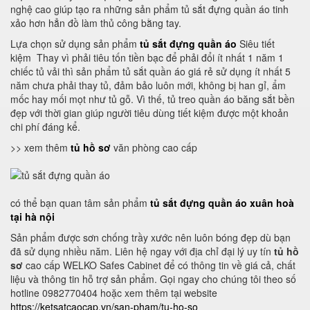
nghệ cao giúp tạo ra những sản phẩm tủ sắt đựng quần áo tinh
xảo hơn hẳn đồ làm thủ công bằng tay.
Lựa chọn sử dụng sản phẩm
tủ sắt đựng quần áo
Siêu tiết
kiệm Thay vì phải tiêu tốn tiền bạc để phải đổi ít nhất 1 năm 1
chiếc tủ vải thì sản phẩm tủ sắt quần áo giá rẻ sử dụng ít nhất 5
năm chưa phải thay tủ, đảm bảo luôn mới, không bị han gỉ, ẩm
mốc hay mối mọt như tủ gỗ. Vì thế, tủ treo quần áo băng sắt bền
đẹp với thời gian giúp người tiêu dùng tiết kiệm được một khoản
chi phí đáng kể.
>> xem thêm
tủ hồ sơ
văn phòng cao cấp
có thể bạn quan tâm sản phẩm
tủ sắt đựng quần áo xuân hoà
tại hà nội
Sản phẩm được sơn chống trầy xước nên luôn bóng đẹp dù bạn
đã sử dụng nhiều năm. Liên hệ ngay với địa chỉ đại lý uy tín
tủ hồ
sơ
cao cấp WELKO Safes Cabinet để có thông tin về giá cả, chất
liệu và thông tin hỗ trợ sản phẩm. Gọi ngay cho chúng tôi theo số
hotline 0982770404 hoặc xem thêm tại website
https://ketsatcaocap.vn/san-pham/tu-ho-so