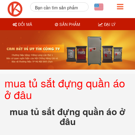
Bạn cần tìm sản phẩm
nào?
ĐỔI MÃ
SẢN PHẨM
ĐẠI LÝ
mua tủ sắt đựng quần áo
ở đâu
mua tủ sắt đựng quần áo ở
đâu