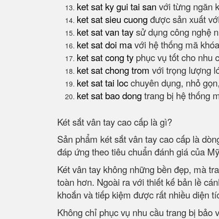
ket sat ky gui tai san
với từng ngăn ké
ket sat sieu cuong
được sản xuất vớ
ket sat van tay
sử dụng công nghệ nh
ket sat doi ma
với hệ thống mã khóa
ket sat cong ty
phục vụ tốt cho nhu 
ket sat chong trom
với trọng lượng l
ket sat tai loc
chuyên dụng, nhỏ gọn,
ket sat bao dong
trang bị hệ thống 
Két sắt vân tay cao cấp là gì?
Sản phẩm két sắt vân tay cao cấp là dòn
đáp ứng theo tiêu chuẩn đánh giá của M
Két vân tay không những bền đẹp, mà tran
toàn hơn. Ngoài ra với thiết kế bản lề cá
khoắn và tiếp kiệm được rất nhiều diện t
Không chỉ phục vụ nhu cầu trang bị bảo v