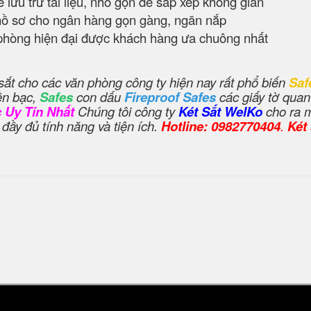
 lưu trữ tài liệu, nhỏ gọn dễ sắp xếp không gian
hồ sơ cho ngân hàng gọn gàng, ngăn nắp
phòng hiện đại được khách hàng ưa chuông nhất
sắt cho các văn phòng công ty hiện nay rất phổ biến
Saf
iền bạc,
Safes
con dấu
Fireproof Safes
các giấy tờ quan
 Uy Tín Nhất
Chúng tôi công ty
Két Sắt WelKo
cho ra 
 đầy đủ tính năng và tiện ích.
Hotline: 0982770404
.
Két 