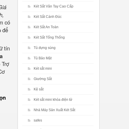
Giá
Két Sắt Vân Tay Cao Cấp
h,
Két Sắt Cánh Đúc
m có
Két Sắt An Toàn
p để
Két Sắt Tổng Thống
 tín
Tủ đựng súng
a
Tủ Bảo Mật
 Trợ
Két sắt mini
Cơ
Giường Sắt
Kệ sắt
họn
Két sắt mini khóa điện tử
Nhà Máy Sản Xuất Két Sắt
safes