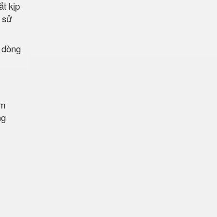
t kịp
 sử
c dòng
am
ng