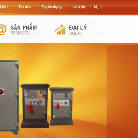
 két
Tin tức
Tuyển dụng
Liên hệ