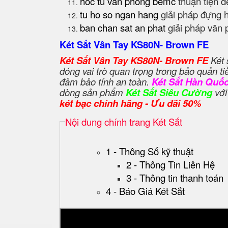
hoc tu van phong bemc
thuận tiện để
tu ho so ngan hang
giải pháp đựng 
ban chan sat an phat
giải pháp văn 
Két Sắt Vân Tay KS80N- Brown FE
Két Sắt Vân Tay KS80N- Brown FE
Két 
đóng vai trò quan trọng trong bảo quản t
đảm bảo tính an toàn.
Két Sắt Hàn Quốc
dòng sản phẩm
Két Sắt Siêu Cường
với
két bạc chính hãng - Ưu đãi 50%
Nội dung chính trang Két Sắt
1 - Thông Số kỹ thuật
2 - Thông Tin Liên Hệ
3 - Thông tin thanh toán
4 - Báo Giá Két Sắt