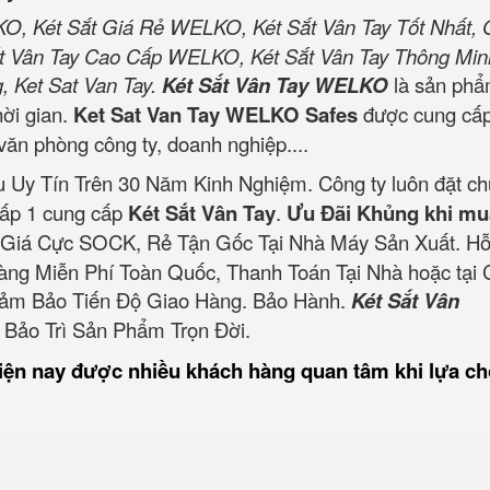
O, Két Sắt Giá Rẻ WELKO, Két Sắt Vân Tay Tốt Nhất, 
t Vân Tay Cao Cấp WELKO, Két Sắt Vân Tay Thông Min
 Ket Sat Van Tay.
Két Sắt Vân Tay WELKO
là sản phẩ
hời gian.
Ket Sat Van Tay WELKO Safes
được cung cấ
văn phòng công ty, doanh nghiệp....
 Uy Tín Trên 30 Năm Kinh Nghiệm. Công ty luôn đặt chữ
cấp 1 cung cấp
Két Sắt Vân Tay
.
Ưu Đãi Khủng khi mu
 Giá Cực SOCK, Rẻ Tận Gốc Tại Nhà Máy Sản Xuất. Hỗ
àng Miễn Phí Toàn Quốc, Thanh Toán Tại Nhà hoặc tại 
Đảm Bảo Tiến Độ Giao Hàng. Bảo Hành.
Két Sắt Vân
 Bảo Trì Sản Phẩm Trọn Đời.
iện nay được nhiều khách hàng quan tâm khi lựa c