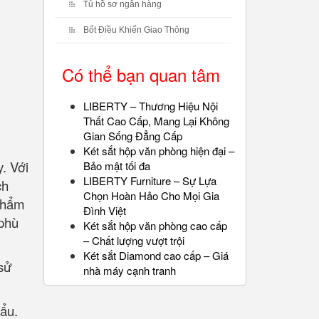
Tủ hồ sơ ngân hàng
Bốt Điều Khiển Giao Thông
Có thể bạn quan tâm
LIBERTY – Thương Hiệu Nội
Thất Cao Cấp, Mang Lại Không
Gian Sống Đẳng Cấp
Két sắt hộp văn phòng hiện đại –
. Với
Bảo mật tối đa
LIBERTY Furniture – Sự Lựa
ch
Chọn Hoàn Hảo Cho Mọi Gia
 phẩm
Đình Việt
 phù
Két sắt hộp văn phòng cao cấp
– Chất lượng vượt trội
Két sắt Diamond cao cấp – Giá
sử
nhà máy cạnh tranh
hẩu.