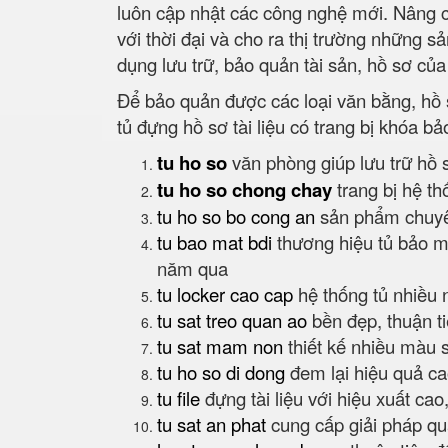
luôn cập nhật các công nghệ mới. Nâng c
với thời đại và cho ra thị trường những 
dụng lưu trữ, bảo quản tài sản, hồ sơ củ
Để bảo quản được các loại văn bằng, hồ s
tủ đựng hồ sơ tài liệu có trang bị khóa b
tu ho so
văn phòng giúp lưu trữ hồ 
tu ho so chong chay
trang bị hệ t
tu ho so bo cong an
sản phẩm chuyên
tu bao mat bdi
thương hiệu tủ bảo m
năm qua
tu locker cao cap
hệ thống tủ nhiều 
tu sat treo quan ao
bền đẹp, thuận t
tu sat mam non
thiết kế nhiều màu s
tu ho so di dong
đem lại hiệu quả ca
tu file
đựng tài liệu với hiệu xuất cao
tu sat an phat
cung cấp giải pháp qu