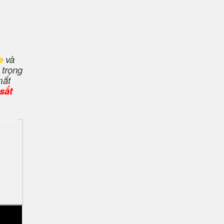
e
và
 trọng
mắt
sắt