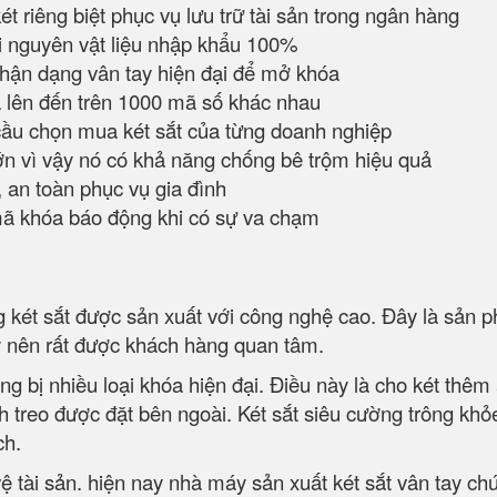
t riêng biệt phục vụ lưu trữ tài sản trong ngân hàng
i nguyên vật liệu nhập khẩu 100%
ận dạng vân tay hiện đại để mở khóa
 lên đến trên 1000 mã số khác nhau
cầu chọn mua két sắt của từng doanh nghiệp
ớn vì vậy nó có khả năng chống bê trộm hiệu quả
 an toàn phục vụ gia đình
mã khóa báo động khi có sự va chạm
g két sắt được sản xuất với công nghệ cao. Đây là sản 
ỹ nên rất được khách hàng quan tâm.
g bị nhiều loại khóa hiện đại. Điều này là cho két thêm
nh treo được đặt bên ngoài. Két sắt siêu cường trông khỏ
ích.
ệ tài sản. hiện nay nhà máy sản xuất két sắt vân tay chú