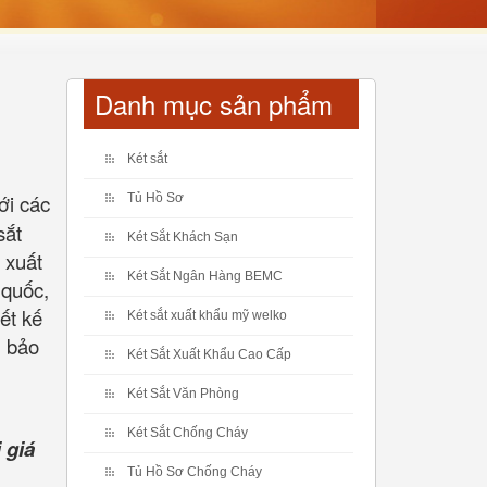
Danh mục sản phẩm
Két sắt
ới các
Tủ Hồ Sơ
sắt
Két Sắt Khách Sạn
 xuất
Két Sắt Ngân Hàng BEMC
 quốc,
ết kế
Két sắt xuất khẩu mỹ welko
m bảo
Két Sắt Xuất Khẩu Cao Cấp
Két Sắt Văn Phòng
Két Sắt Chống Cháy
 giá
Tủ Hồ Sơ Chống Cháy