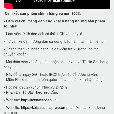
Cam kết
sản phẩm chính hãng và mới 100%
-
Cam kết
chỉ mang đến cho khách hàng những sản phẩm
tốt nhất.
-
Làm việc từ 7h đến 22h cả thứ 7,CN và ngày lễ
-
Tư vấn kê đặt, hướng dẫn sử dụng, bảo hành tại nhà miễn phí.
-
Thanh toán khi nhận hàng và đã kiểm tra kĩ lưỡng (có thể
chuyển khoản)
-
Mọi thắc mắc về sản phẩm hoặc cần tư vấn về Tủ Hồ Sơ chống
cháy nổ.
-
Hãy để lại ngay SĐT hoặc IBOX trực tiếp để được tư vấn.
-
Miễn Phí Ship nhanh toàn quốc - Thanh toán khi nhận hàng.
-
Hotline: 098 2770404 Phục vụ 24/24h
-
Nhận Đặt Tủ Sắt Theo Yêu Cầu.
-
Website:
http://ketsatcaocap.vn
-
Website:
https://ketsatcaocap.vn/san-pham/ket-sat-xuat-khau-
cao-cap