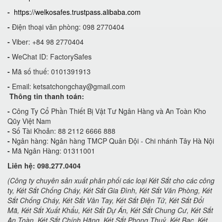
-
https://welkosafes.trustpass.alibaba.com
-
Điện thoại văn phòng: 098 2770404
-
Viber: +84 98 2770404
-
WeChat ID: FactorySafes
-
Mã số thuế: 0101391913
-
Email:
ketsatchongchay@gmail.com
Thông tin thanh toán:
-
Công Ty Cổ Phần Thiết Bị Vật Tư Ngân Hàng và An Toàn Kho
Qũy Việt Nam
-
Số Tài Khoản: 88 2112 6666 888
-
Ngân hàng: Ngân hàng TMCP Quân Đội - Chi nhánh Tây Hà Nội
-
Mã Ngân Hàng: 01311001
Liên hệ: 098.277.0404
(Công ty chuyên sản xuất phân phối các loại Két Sắt cho các công
ty, Két Sắt Chống Cháy, Két Sắt Gia Đình, Két Sắt Văn Phòng, Két
Sắt Chống Cháy, Két Sắt Vân Tay, Két Sắt Điện Tử, Két Sắt Đổi
Mã, Két Sắt Xuất Khẩu, Két Sắt Dự Án, Két Sắt Chung Cư, Két Sắt
An Toàn, Két Sắt Chính Hãng, Két Sắt Phong Thuỷ, Két Bạc, Két