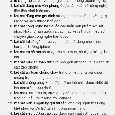
tủ đựng hồ sơ
chuyên dụng cho văn phòng doanh nghiệp
két sắt dùng cho văn phòng
được sản xuất với công nghệ
tiên tiến nhất hiện nay
két sắt dùng cho gia đình
sử dụng cho gia đình, với trọng
lượng và kích thước nhỏ gọn
két sắt công nghệ hàn quốc
các mẫu sản phẩm két sắt
nhập khẩu từ hàn quốc và các mẫu két sắt xuất theo sự
chuyển giao công nghệ hàn quốc
két sắt tại sài gòn
phục vụ nhu cầu sử dụng cho khách
hàng thị trường tphcm
két sắt tại hà nội
phục vụ nhu cầu mua, sử dụng két tại hà
nội
két sắt mini an toàn
thiết kế nhỏ gọn an toàn, thuận tiện để
sắp xếp phòng
két sắt an toàn chống cháy
trang bị hệ thống mã khóa
chống trộm, chống sao chép
két sắt chống cháy khóa điện tử
có thể chịu được nhiệt độ
lên đến trên 2000 độ C
két sắt xuất khẩu thị trường mỹ
sản phẩm xuất khẩu đáp
ứng nhu cầu thị trường mỹ, canada
két sắt nhiều ngăn ký gửi tài sản
với từng ngăn két riêng
biệt phục vụ lưu trữ tài sản trong ngân hàng
két sắt siêu cường cao cấp
được sản xuất với nguyên vật