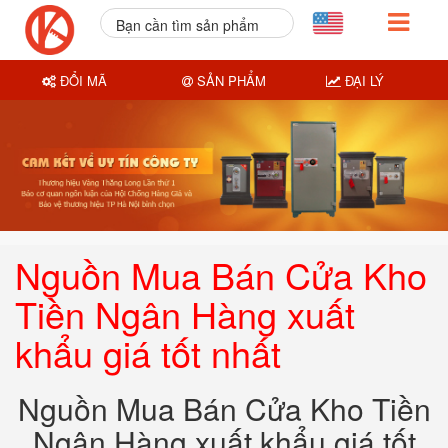
Bạn cần tìm sản phẩm
nào?
ĐỔI MÃ
SẢN PHẨM
ĐẠI LÝ
Nguồn Mua Bán Cửa Kho
Tiền Ngân Hàng xuất
khẩu giá tốt nhất
Nguồn Mua Bán Cửa Kho Tiền
Ngân Hàng xuất khẩu giá tốt