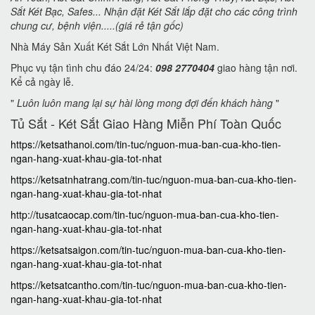
Sắt Két Bạc, Safes... Nhận đặt Két Sắt lắp đặt cho các công trình
chung cư, bệnh viện.....(giá rẻ tận gốc)
Nhà Máy Sản Xuất Két Sắt Lớn Nhất Việt Nam.
Phục vụ tận tình chu đáo 24/24:
098 2770404
giao hàng tận nơi.
Kể cả ngày lễ.
"
Luôn luôn mang lại sự hài lòng mong đợi đến khách hàng
"
Tủ Sắt - Két Sắt Giao Hàng Miễn Phí Toàn Quốc
https://ketsathanoi.com/tin-tuc/nguon-mua-ban-cua-kho-tien-
ngan-hang-xuat-khau-gia-tot-nhat
https://ketsatnhatrang.com/tin-tuc/nguon-mua-ban-cua-kho-tien-
ngan-hang-xuat-khau-gia-tot-nhat
http://tusatcaocap.com/tin-tuc/nguon-mua-ban-cua-kho-tien-
ngan-hang-xuat-khau-gia-tot-nhat
https://ketsatsaigon.com/tin-tuc/nguon-mua-ban-cua-kho-tien-
ngan-hang-xuat-khau-gia-tot-nhat
https://ketsatcantho.com/tin-tuc/nguon-mua-ban-cua-kho-tien-
ngan-hang-xuat-khau-gia-tot-nhat