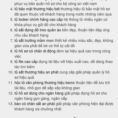
phục vụ bảo quản hồ sơ cho bộ công an việt nam
tủ bảo mật thương hiệu bdi
thương hiệu tủ bảo mật hồ sơ
đã quen thuộc với khách hàng trong nước những năm qua
tủ locker chính hãng cao cấp
hệ thống tủ nhiều ngăn có
khóa phục vụ gửi đồ cho khách hàng
tủ sắt đựng đồ treo quần áo
bền đẹp, thuận tiện đáp ứng
nhu cầu khách hàng
tủ sắt trường mầm mon
thiết kế nhiều màu sắc, đẹp, không
gian vừa phải để bé có thể tự cất đồ
tủ hồ sơ có chân di động
đem lại hiệu quả cao trong công
việc
tủ file cao cấp
đựng tài liệu với hiệu xuất cao, dễ dàng thao
tác tìm kiếm
tủ sắt thương hiệu an phát
cung cấp giải pháp quản lý hồ
sơ hiệu quả
hộc tủ văn phòng thương hiệu bemc
thuận tiện để lưu trữ
tài liệu, nhỏ gọn dễ sắp xếp không gian
tủ hồ sơ dùng cho ngân hàng
giải pháp đựng hồ sơ cho
ngân hàng gọn gàng, ngăn nắp
bàn có chân sắt an phát
giải pháp văn phòng hiện đại được
khách hàng ưa chuông nhất