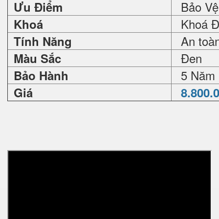
Bảo Vệ 
Ưu Điểm
Khoá Đi
Khoá
An toàn 
Tính Năng
Đen
Màu Sắc
5 Năm
Bảo Hành
Giá
8.800.