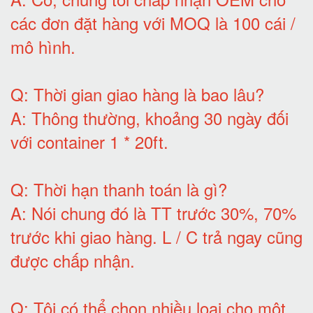
các đơn đặt hàng với MOQ là 100 cái /
mô hình
.
Q:
Thời gian giao hàng là bao lâu
?
A:
Thông thường, khoảng 30 ngày đối
với container 1 * 20ft
.
Q:
Thời hạn thanh toán là gì
?
A:
Nói chung đó là TT trước 30%, 70%
trước khi giao hàng.
L / C trả ngay cũng
được chấp nhận
.
Q:
Tôi có thể chọn nhiều loại cho một