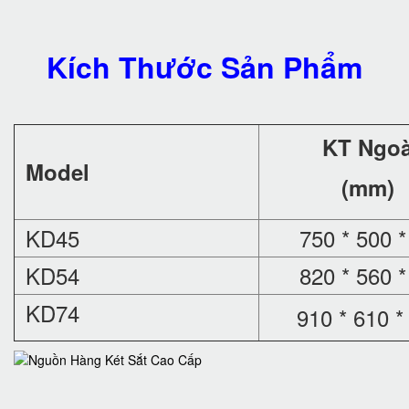
Kích Thước Sản Phẩm
KT Ngoà
Model
(mm)
KD45
750 * 500 *
KD54
820 * 560 *
KD74
910 * 610 *