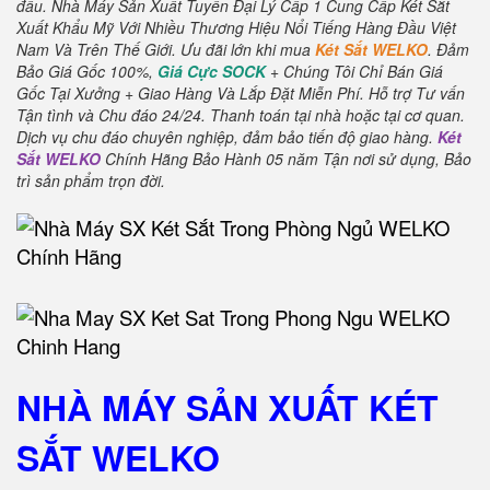
đầu.
Nhà Máy Sản Xuất Tuyển Đại Lý Cấp 1 Cung Cấp Két Sắt
Xuất Khẩu Mỹ Với Nhiều Thương Hiệu Nổi Tiếng Hàng Đầu Việt
Nam Và Trên Thế Giới.
Ưu đãi lớn khi mua
Két Sắt WELKO
.
Đảm
Bảo Giá Gốc 100%,
Giá Cực SOCK
+ Chúng Tôi Chỉ Bán Giá
Gốc Tại Xưởng + Giao Hàng Và Lắp Đặt Miễn Phí
.
Hỗ trợ Tư vấn
Tận tình và Chu đáo 24/24.
Thanh toán tại nhà hoặc tại cơ quan.
Dịch vụ chu đáo chuyên nghiệp, đảm bảo tiến độ giao hàng.
Két
Sắt WELKO
Chính Hãng Bảo Hành 05 năm Tận nơi sử dụng, Bảo
trì sản phẩm trọn đời
.
NHÀ MÁY SẢN XUẤT KÉT
SẮT
WELKO