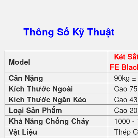
Thông Số Kỹ Thuật
Két S
Model
FE Blac
90kg ±
Cân Nặng
Cao 750
Kích Thước Ngoài
Cao 430
Kích Thước Ngăn Kéo
Cao 200
Loại Sản Phẩm
1000 - 
Khả Năng Chống Cháy
Thép C
Vật Liệu