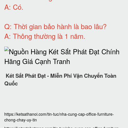
A:
Có
.
Q: T
hời gian bảo hành
là bao lâu?
A: Thông thường là 1 năm.
Két Sắt Phát Đạt - Miễn Phí Vận Chuyển Toàn
Quốc
https://ketsathanoi.com/tin-tuc/nha-cung-cap-office-furniture-
chong-chay-uy-tin