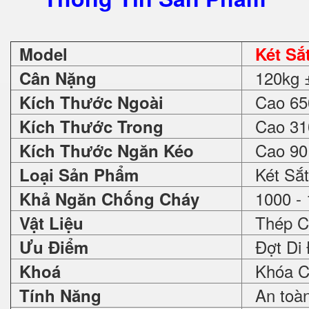
Model
Két Sắ
120kg 
Cân Nặng
Cao 650
Kích Thước Ngoài
Cao 310
Kích Thước Trong
Cao 90 
Kích Thước Ngăn Kéo
Két Sắt
Loại Sản Phẩm
1000 - 
Khả Ngăn Chống Cháy
Thép C
Vật Liệu
Đợt Di 
Ưu Điểm
Khóa Cơ
Khoá
An toàn 
Tính Năng