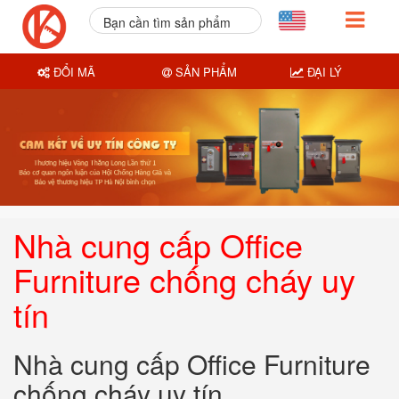
Bạn cần tìm sản phẩm
nào?
ĐỔI MÃ
SẢN PHẨM
ĐẠI LÝ
Nhà cung cấp Office
Furniture chống cháy uy
tín
Nhà cung cấp Office Furniture
chống cháy uy tín