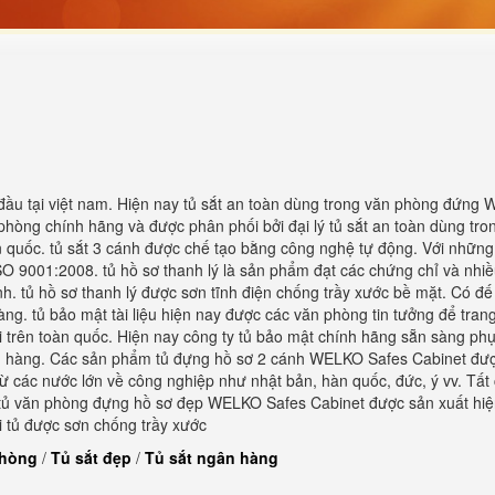
đầu tại việt nam. Hiện nay tủ sắt an toàn dùng trong văn phòng đứng
hòng chính hãng và được phân phối bởi đại lý tủ sắt an toàn dùng tro
 quốc. tủ sắt 3 cánh được chế tạo bằng công nghệ tự động. Với những
ISO 9001:2008. tủ hồ sơ thanh lý là sản phẩm đạt các chứng chỉ và nhi
h. tủ hồ sơ thanh lý được sơn tĩnh điện chống trầy xước bề mặt. Có đế
àng. tủ bảo mật tài liệu hiện nay được các văn phòng tin tưởng để trang
ối trên toàn quốc. Hiện nay công ty tủ bảo mật chính hãng sẵn sàng ph
ch hàng. Các sản phẩm tủ đựng hồ sơ 2 cánh WELKO Safes Cabinet đư
 từ các nước lớn về công nghiệp như nhật bản, hàn quốc, đức, ý vv. Tất 
. tủ văn phòng đựng hồ sơ đẹp WELKO Safes Cabinet được sản xuất hiệ
ài tủ được sơn chống trầy xước
phòng
/
Tủ sắt đẹp
/
Tủ sắt ngân hàng