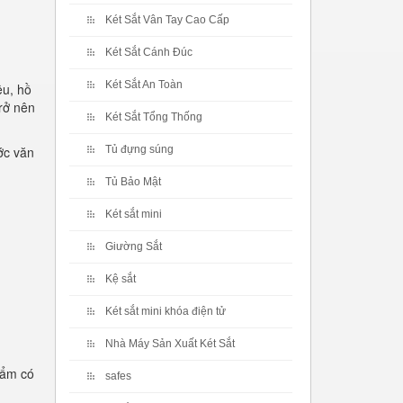
Két Sắt Vân Tay Cao Cấp
Két Sắt Cánh Đúc
Két Sắt An Toàn
ệu, hồ
rở nên
Két Sắt Tổng Thống
ớc văn
Tủ đựng súng
Tủ Bảo Mật
Két sắt mini
Giường Sắt
Kệ sắt
Két sắt mini khóa điện tử
Nhà Máy Sản Xuất Két Sắt
hẩm có
safes