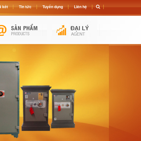
 két
Tin tức
Tuyển dụng
Liên hệ