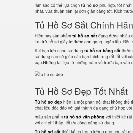
làm sao có thể lựa chọn
tủ hồ sơ
phù hợp, tốt nhất
nhất, vừa thuận tiện lại đơn giản càng tốt. Kích thư
Tủ Hồ Sơ Sắt Chính Hã
Hiện nay sản phẩm
tủ hồ sơ sắt
đang được nhiều d
lưu trữ hồ sơ giấy tờ được gọn gàng, ngăn lắp. Bên
Khi bạn lựa chọn sử dụng
tủ hồ sơ bằng sắt
thường
sử dụng cao sẽ giúp các bạn thích ứng rất tốt với c
bạn.Những tài liệu từ những năm về trước bạn vẫn c
Tủ Hồ Sơ Đẹp Tốt Nhất
Tủ hồ sơ đẹp
hiện là một phần nội thất không thể th
chất liệu độc đáo với giá thành đa dạng phù hợp vớ
mẫu sản phẩm
tủ hồ sơ văn phòng
với thiết kế rấ
với chi phí thấp, tối ưu công năng sử dụng.
Tủ hồ sơ sắt
thiết kế có trọng lượng nhẹ hơn rất nh