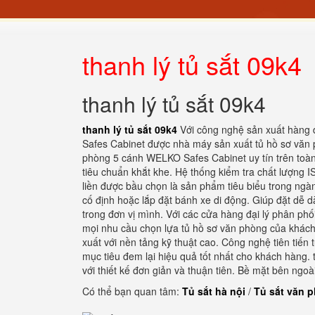
thanh lý tủ sắt 09k4
thanh lý tủ sắt 09k4
thanh lý tủ sắt 09k4
Với công nghệ sản xuất hàng 
Safes Cabinet được nhà máy sản xuất tủ hồ sơ văn p
phòng 5 cánh WELKO Safes Cabinet uy tín trên toàn
tiêu chuẩn khắt khe. Hệ thống kiểm tra chất lượng 
liền được bầu chọn là sản phẩm tiêu biểu trong ngàn
cố định hoặc lắp đặt bánh xe di động. Giúp đặt dễ d
trong đơn vị mình. Với các cửa hàng đại lý phân ph
mọi nhu cầu chọn lựa tủ hồ sơ văn phòng của khá
xuất với nền tảng kỹ thuật cao. Công nghệ tiên tiến
mục tiêu đem lại hiệu quả tốt nhất cho khách hàng
với thiết kế đơn giản và thuận tiên. Bề mặt bên ngo
Có thể bạn quan tâm:
Tủ sắt hà nội
/
Tủ sắt văn 