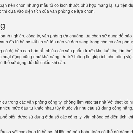
 bạn nên chọn những mẫu tủ có kích thước phù hợp mang lại sự tiện d
ớc thì dựa vào diện tích của văn phòng để lựa chọn.
ng
oanh nghiệp, công ty, văn phòng ưa chuộng lựa chọn sử dụng để bảo
 cạnh đó tủ hồ sơ sắt nó sẽ tôn nên vẻ đẹp sang trọng cho cả căn phòn
 có độ bền cao hơn rất nhiều các sản phẩm trước kia, tuổi thọ lớn thời
ác hoạt động cũng như khả năng lưu trữ thông tin giúp ích cho công việ
ó thể sử dụng để đối chiếu khi cần.
iếu trong các văn phòng công ty, phòng làm việc tại nhà Với thiết kế hi
i nhiều mức đầu tư khác nhau tùy thuộc và nhu cầu sử dụng công năng
t phổ biến được sử dụng ở đa số các công ty, văn phòng có diện tích kh
iều so với các dòng tủ hồ sơ tài liệu gỗ nên hoàn toàn có thể dễ dàng d