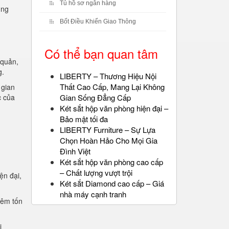
Tủ hồ sơ ngân hàng
ụng
Bốt Điều Khiển Giao Thông
Có thể bạn quan tâm
 quản,
g.
LIBERTY – Thương Hiệu Nội
Thất Cao Cấp, Mang Lại Không
 gian
c của
Gian Sống Đẳng Cấp
Két sắt hộp văn phòng hiện đại –
Bảo mật tối đa
LIBERTY Furniture – Sự Lựa
Chọn Hoàn Hảo Cho Mọi Gia
Đình Việt
Két sắt hộp văn phòng cao cấp
– Chất lượng vượt trội
ện đại,
Két sắt Diamond cao cấp – Giá
.
nhà máy cạnh tranh
iêm tốn
i