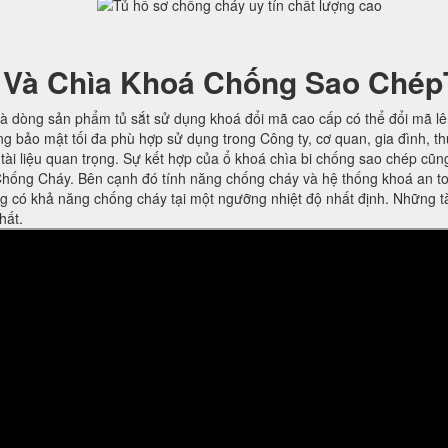
 Và Chìa Khoá Chống Sao Chép
à dòng sản phẩm tủ sắt sử dụng khoá đổi mã cao cấp có thể đổi mã l
ng bảo mật tối đa phù hợp sử dụng trong Công ty, cơ quan, gia đình, t
ờ tài liệu quan trọng. Sự kết hợp của ổ khoá chìa bi chống sao chép cũn
hống Cháy. Bên cạnh đó tính năng chống cháy và hệ thống khoá an t
ng có khả năng chống cháy tại một ngưỡng nhiệt độ nhất định. Những t
hất.