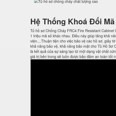
Hệ Thống Khoá Đổi Mã
Tủ hồ sơ Chống Cháy FRC4 Fire Resistant Cabinet l
1 triệu mã số khác nhau. Điều này giúp tăng khả nă
viện....Thuận tiện cho việc bảo vệ các hồ sơ, giấy t
khả năng bảo vệ, khả năng bảo mật cho Tủ Hồ Sơ C
là kết quả của sự sáng tạo từ một dạng vật chất cứ
giá trị bên trong sẽ luôn được bảo đảm an toàn tốt n