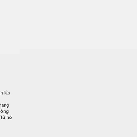
n lắp
 hãng
rường
 tủ hồ