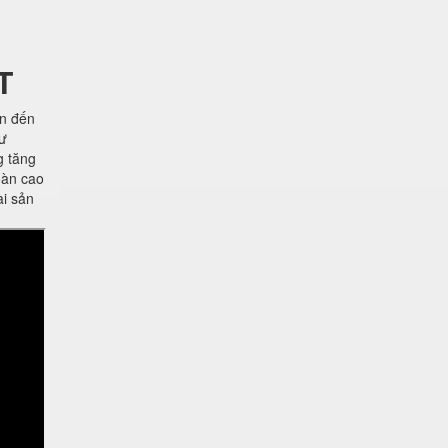
T
ên đến
hư
g tăng
oàn cao
ài sản