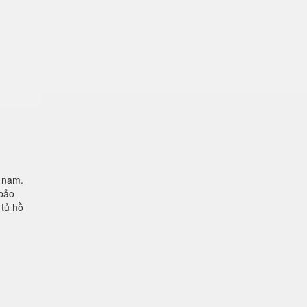
t nam.
 bảo
 tủ hồ