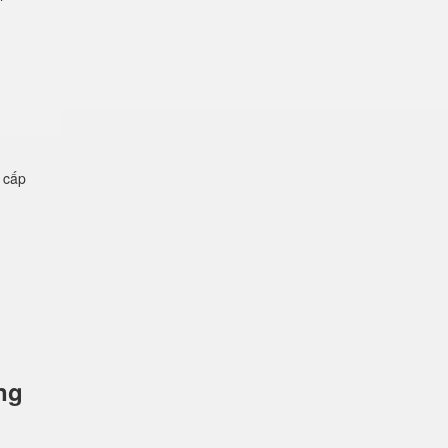
ệ cấp
ng