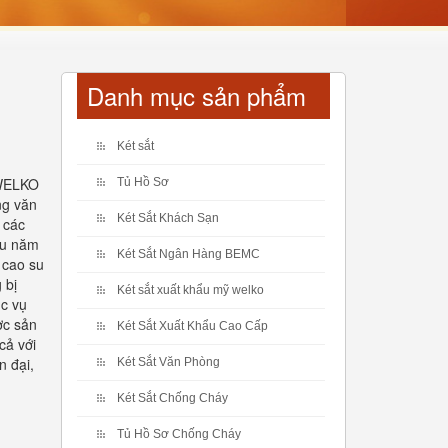
Danh mục sản phẩm
Két sắt
 WELKO
Tủ Hồ Sơ
ng văn
Két Sắt Khách Sạn
 các
ều năm
Két Sắt Ngân Hàng BEMC
 cao su
 bị
Két sắt xuất khẩu mỹ welko
ục vụ
ợc sản
Két Sắt Xuất Khẩu Cao Cấp
cả với
n đại,
Két Sắt Văn Phòng
Két Sắt Chống Cháy
Tủ Hồ Sơ Chống Cháy