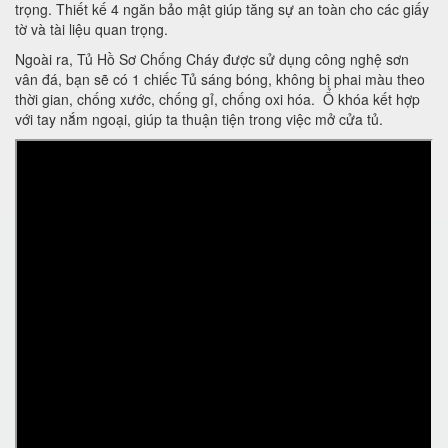
trọng. Thiết kế 4 ngăn bảo mật giúp tăng sự an toàn cho các giấy
tờ và tài liệu quan trọng.
Ngoài ra, Tủ Hồ Sơ Chống Cháy được sử dụng công nghệ sơn
vân đá, bạn sẽ có 1 chiếc Tủ sáng bóng, không bị phai màu theo
thời gian, chống xước, chống gỉ, chống oxi hóa. Ổ khóa kết hợp
với tay nắm ngoại, giúp ta thuận tiện trong việc mở cửa tủ.