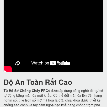
Độ An Toàn Rất Cao
Tủ Hồ Sơ Chống Cháy FRC4
được áp dụng công nghệ đóng/mở
tự động bằng mã hóa mật khẩu, Có thể đổi mã hóa lên đến hàng
nghìn số, tỉ lệ lệch số mở mã hóa là 0%, chìa khóa được thiết kế
chống sao chép và tay cầm ngoại tạo khả năng chống trộm phá