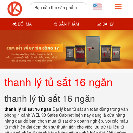
Bạn cần tìm sản phẩm
nào?
ĐỔI MÃ
SẢN PHẨM
ĐẠI LÝ
thanh lý tủ sắt 16 ngăn
thanh lý tủ sắt 16 ngăn
thanh lý tủ sắt 16 ngăn
Đại lý bán tủ sắt an toàn dùng trong văn
phòng 4 cánh WELKO Safes Cabinet hiện nay đang là cửa hàng
hàng đầu để bạn chọn mua tủ sắt cho doanh nghiệp. với các mẫu
tủ mới hiện đại đem đến sự thuận tiện cho việc lưu trữ tài liệu tủ
hồ sơ cá nhân được chế tạo bằng công nghệ hiện đại. Với những