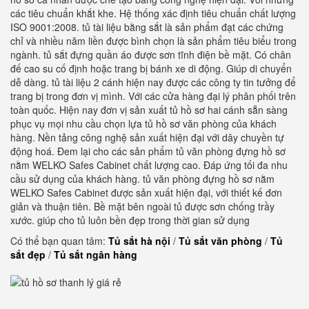
các tiêu chuẩn khắt khe. Hệ thống xác định tiêu chuẩn chất lượng
ISO 9001:2008. tủ tài liệu bằng sắt là sản phẩm đạt các chứng
chỉ và nhiều năm liền được bình chọn là sản phẩm tiêu biểu trong
ngành. tủ sắt đựng quần áo được sơn tĩnh điện bề mặt. Có chân
đế cao su cố định hoặc trang bị bánh xe di động. Giúp di chuyển
dễ dàng. tủ tài liệu 2 cánh hiện nay được các công ty tin tưởng để
trang bị trong đơn vị mình. Với các cửa hàng đại lý phân phối trên
toàn quốc. Hiện nay đơn vị sản xuất tủ hồ sơ hai cánh sẵn sàng
phục vụ mọi nhu cầu chọn lựa tủ hồ sơ văn phòng của khách
hàng. Nền tảng công nghệ sản xuất hiện đại với dây chuyền tự
động hoá. Đem lại cho các sản phẩm tủ văn phòng đựng hồ sơ
nằm WELKO Safes Cabinet chất lượng cao. Đáp ứng tối đa nhu
cầu sử dụng của khách hàng. tủ văn phòng đựng hồ sơ nằm
WELKO Safes Cabinet được sản xuất hiện đại, với thiết kế đơn
giản và thuận tiên. Bề mặt bên ngoài tủ được sơn chống trầy
xước. giúp cho tủ luôn bền đẹp trong thời gian sử dụng
Có thể bạn quan tâm:
Tủ sắt hà nội
/
Tủ sắt văn phòng
/
Tủ
sắt đẹp
/
Tủ sắt ngân hàng