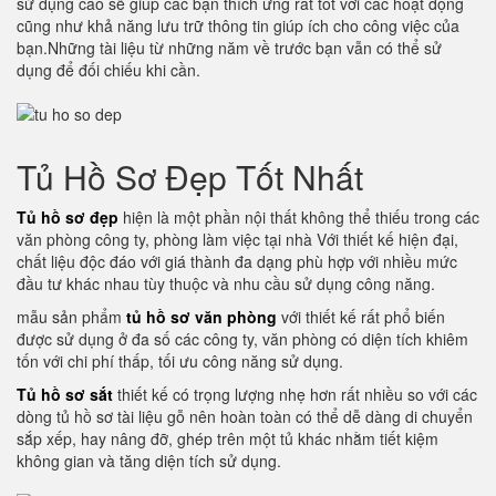
sử dụng cao sẽ giúp các bạn thích ứng rất tốt với các hoạt động
cũng như khả năng lưu trữ thông tin giúp ích cho công việc của
bạn.Những tài liệu từ những năm về trước bạn vẫn có thể sử
dụng để đối chiếu khi cần.
Tủ Hồ Sơ Đẹp Tốt Nhất
Tủ hồ sơ đẹp
hiện là một phần nội thất không thể thiếu trong các
văn phòng công ty, phòng làm việc tại nhà Với thiết kế hiện đại,
chất liệu độc đáo với giá thành đa dạng phù hợp với nhiều mức
đầu tư khác nhau tùy thuộc và nhu cầu sử dụng công năng.
mẫu sản phẩm
tủ hồ sơ văn phòng
với thiết kế rất phổ biến
được sử dụng ở đa số các công ty, văn phòng có diện tích khiêm
tốn với chi phí thấp, tối ưu công năng sử dụng.
Tủ hồ sơ sắt
thiết kế có trọng lượng nhẹ hơn rất nhiều so với các
dòng tủ hồ sơ tài liệu gỗ nên hoàn toàn có thể dễ dàng di chuyển
sắp xếp, hay nâng đỡ, ghép trên một tủ khác nhằm tiết kiệm
không gian và tăng diện tích sử dụng.