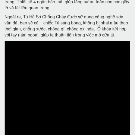
trọng. Thiết kế 4 ngăn bảo mật giúp tăng sự an toàn cho các giấy
tờ và tài liệu quan trọng.
Ngoài ra, Tủ Hồ Sơ Chống Cháy được sử dụng công nghệ sơn
vân đá, bạn sẽ có 1 chiếc Tủ sáng bóng, không bị phai màu theo
thời gian, chống xước, chống gỉ, chống oxi hóa. Ổ khóa kết hợp
với tay nắm ngoại, giúp ta thuận tiện trong việc mở cửa tủ.