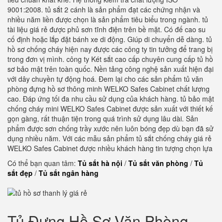
9001:2008. tủ sắt 2 cánh là sản phẩm đạt các chứng nhận và
nhiều năm liền được chọn là sản phẩm tiêu biểu trong ngành. tủ
tài liệu giá rẻ được phủ sơn tĩnh điện trên bề mặt. Có đế cao su
cố định hoặc lắp đặt bánh xe di động. Giúp di chuyển dễ dàng. tủ
hồ sơ chống cháy hiện nay được các công ty tin tưởng để trang bị
trong đơn vị mình. công ty Két sắt cao cấp chuyên cung cấp tủ hồ
sơ bảo mật trên toàn quốc. Nền tảng công nghệ sản xuất hiện đại
với dây chuyền tự động hoá. Đem lại cho các sản phẩm tủ văn
phòng đựng hồ sơ thông minh WELKO Safes Cabinet chất lượng
cao. Đáp ứng tối đa nhu cầu sử dụng của khách hàng. tủ bảo mật
chống cháy mini WELKO Safes Cabinet được sản xuất với thiết kế
gọn gàng, rất thuận tiện trong quá trình sử dụng lâu dài. Sản
phẩm được sơn chống trầy xước nên luôn bóng đẹp dù bạn đã sử
dụng nhiều năm. Với các mẫu sản phẩm tủ sắt chống cháy giá rẻ
WELKO Safes Cabinet được nhiều khách hàng tin tượng chọn lựa
Có thể bạn quan tâm:
Tủ sắt hà nội
/
Tủ sắt văn phòng
/
Tủ
sắt đẹp
/
Tủ sắt ngân hàng
Tủ Đựng Hồ Sơ Văn Phòng