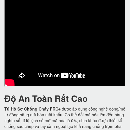
Độ An Toàn Rất Cao
Tủ Hồ Sơ Chống Cháy FRC4
được áp dụng công nghệ đóng/mở
tự động bằng mã hóa mật khẩu, Có thể đổi mã hóa lên đến hàng
nghìn số, tỉ lệ lệch số mở mã hóa là 0%, chìa khóa được thiết kế
chống sao chép và tay cầm ngoại tạo khả năng chống trộm phá