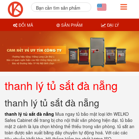
Bạn cần tìm sản phẩm
nào?
ĐỔI MÃ
SẢN PHẨM
ĐẠI LÝ
thanh lý tủ sắt đà nẵng
thanh lý tủ sắt đà nẵng
thanh lý tủ sắt đà nẵng
Mua ngay tủ bảo mật loại lớn WELKO
Safes Cabinet để trang bị cho nội thất văn phòng hiện đại. tủ bảo
mật 2 cánh là lựa chọn không thể thiếu trong văn phòng. tủ sắt an
toàn được sản xuất bằng dây chuyền tự động hoá. Với các các
tiêu chuẩn khắt khe. Hệ thống kiểm tra chất lượng ISO