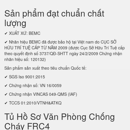
Sản phẩm đạt chuẩn chất
lượng
✔ XUẤT XỨ: BEMC
✔ Nhãn hiệu BEMC đã được bảo hộ tại Việt nam do CỤC SỞ
HỮU TRÍ TUỆ CẤP TỪ NĂM 2009 (được Cục Sở Hữu Trí Tuệ cấp
theo quyết định số 3737/QĐ-SHTT ngày 24/2/2009 Chứng nhận
nhãn hiệu số: 120132)
Sản phẩm sản xuất theo tiêu chuẩn Quốc tế:
✔ SGS Iso 9001:2015
✔ Chứng nhận số: VN 16/0059
✔ Chứng nhận VINCAS 049-QMS (IAF)
✔ TCCS 01:2010/VTNH&ATKQ
Tủ Hồ Sơ Văn Phòng Chống
Cháy FRC4