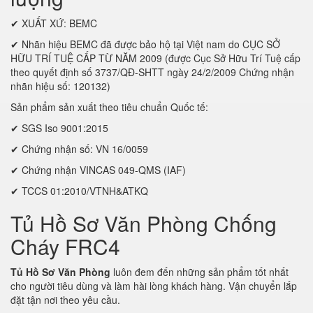
✔ XUẤT XỨ: BEMC
✔ Nhãn hiệu BEMC đã được bảo hộ tại Việt nam do CỤC SỞ
HỮU TRÍ TUỆ CẤP TỪ NĂM 2009 (được Cục Sở Hữu Trí Tuệ cấp
theo quyết định số 3737/QĐ-SHTT ngày 24/2/2009 Chứng nhận
nhãn hiệu số: 120132)
Sản phẩm sản xuất theo tiêu chuẩn Quốc tế:
✔ SGS Iso 9001:2015
✔ Chứng nhận số: VN 16/0059
✔ Chứng nhận VINCAS 049-QMS (IAF)
✔ TCCS 01:2010/VTNH&ATKQ
Tủ Hồ Sơ Văn Phòng Chống
Cháy FRC4
Tủ Hồ Sơ Văn Phòng
luôn đem đến những sản phẩm tốt nhất
cho người tiêu dùng và làm hài lòng khách hàng. Vận chuyển lắp
đặt tận nơi theo yêu cầu.