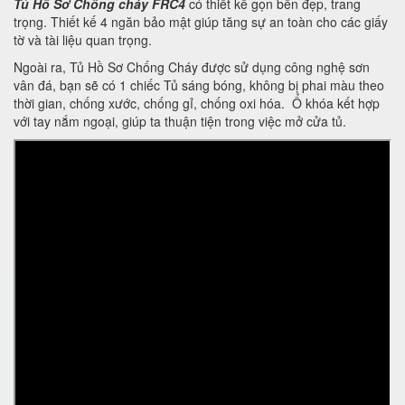
Tủ Hồ Sơ Chống cháy FRC4
có thiết kế gọn bền đẹp, trang
trọng. Thiết kế 4 ngăn bảo mật giúp tăng sự an toàn cho các giấy
tờ và tài liệu quan trọng.
Ngoài ra, Tủ Hồ Sơ Chống Cháy được sử dụng công nghệ sơn
vân đá, bạn sẽ có 1 chiếc Tủ sáng bóng, không bị phai màu theo
thời gian, chống xước, chống gỉ, chống oxi hóa. Ổ khóa kết hợp
với tay nắm ngoại, giúp ta thuận tiện trong việc mở cửa tủ.