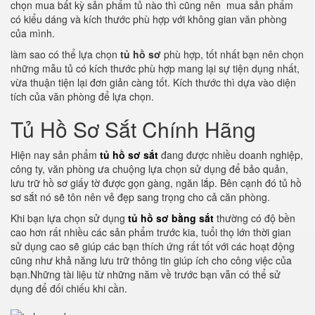
chọn mua bất kỳ sản phẩm tủ nào thì cũng nên mua sản phẩm
có kiểu dáng và kích thước phù hợp với không gian văn phòng
của mình.
làm sao có thể lựa chọn
tủ hồ sơ
phù hợp, tốt nhất bạn nên chọn
những mẫu tủ có kích thước phù hợp mang lại sự tiện dụng nhất,
vừa thuận tiện lại đơn giản càng tốt. Kích thước thì dựa vào diện
tích của văn phòng để lựa chọn.
Tủ Hồ Sơ Sắt Chính Hãng
Hiện nay sản phẩm
tủ hồ sơ sắt
đang được nhiều doanh nghiệp,
công ty, văn phòng ưa chuộng lựa chọn sử dụng để bảo quản,
lưu trữ hồ sơ giấy tờ được gọn gàng, ngăn lắp. Bên cạnh đó tủ hồ
sơ sắt nó sẽ tôn nên vẻ đẹp sang trọng cho cả căn phòng.
Khi bạn lựa chọn sử dụng
tủ hồ sơ bằng sắt
thường có độ bền
cao hơn rất nhiều các sản phẩm trước kia, tuổi thọ lớn thời gian
sử dụng cao sẽ giúp các bạn thích ứng rất tốt với các hoạt động
cũng như khả năng lưu trữ thông tin giúp ích cho công việc của
bạn.Những tài liệu từ những năm về trước bạn vẫn có thể sử
dụng để đối chiếu khi cần.