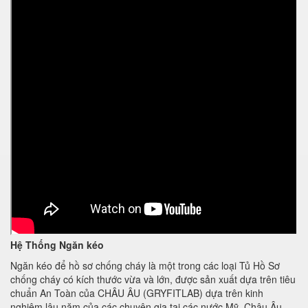
Hệ Thống Ngăn kéo
Ngăn kéo để hồ sơ chống cháy là một trong các loại Tủ Hồ Sơ
chống cháy có kích thước vừa và lớn, được sản xuất dựa trên tiêu
chuẩn An Toàn của CHÂU ÂU (GRYFITLAB) dựa trên kinh
nghiệm lâu năm của các chuyên gia tại các nước Mỹ, Châu Âu,