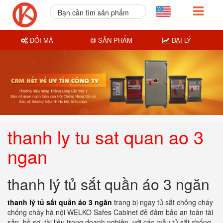
Bạn cần tìm sản phẩm
nào?
ĐỔI MÃ
SẢN PHẨM
ĐẠI LÝ
thanh ly tu sat quan ao 3
ngan
thanh lý tủ sắt quần áo 3 ngăn
thanh lý tủ sắt quần áo 3 ngăn
trang bị ngay tủ sắt chống cháy
chống cháy hà nội WELKO Safes Cabinet đẻ đảm bảo an toàn tài
sản, hồ sơ, tài liệu trong doanh nghiệp. với các mẫu tủ sắt chống