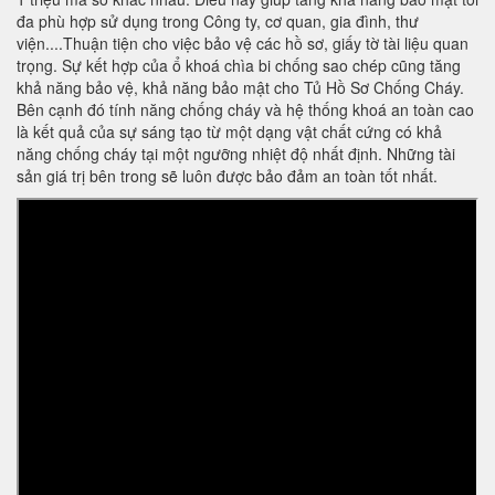
đa phù hợp sử dụng trong Công ty, cơ quan, gia đình, thư
viện....Thuận tiện cho việc bảo vệ các hồ sơ, giấy tờ tài liệu quan
trọng. Sự kết hợp của ổ khoá chìa bi chống sao chép cũng tăng
khả năng bảo vệ, khả năng bảo mật cho Tủ Hồ Sơ Chống Cháy.
Bên cạnh đó tính năng chống cháy và hệ thống khoá an toàn cao
là kết quả của sự sáng tạo từ một dạng vật chất cứng có khả
năng chống cháy tại một ngưỡng nhiệt độ nhất định. Những tài
sản giá trị bên trong sẽ luôn được bảo đảm an toàn tốt nhất.