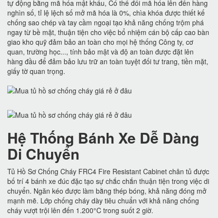
tự động bằng mã hóa mật khẩu, Có thể đổi mã hóa lên đến hàng
nghìn số, tỉ lệ lệch số mở mã hóa là 0%, chìa khóa được thiết kế
chống sao chép và tay cầm ngoại tạo khả năng chống trộm phá
ngay từ bề mặt, thuận tiện cho việc bổ nhiệm cán bộ cấp cao bàn
giao kho quỹ đảm bảo an toàn cho mọi hệ thống Công ty, cơ
quan, trường học..., tính bảo mật và độ an toàn được đặt lên
hàng đầu để đảm bảo lưu trữ an toàn tuyệt đối tư trang, tiền mặt,
giấy tờ quan trọng.
Hệ Thống Bánh Xe Dễ Dàng
Di Chuyển
Tủ Hồ Sơ Chống Cháy FRC4 Fire Resistant Cabinet chân tủ được
bố trí 4 bánh xe đúc đặc tạo sự chắc chắn thuận tiện trong việc di
chuyển. Ngăn kéo được làm bằng thép bóng, khả năng đóng mở
mạnh mẽ. Lớp chống cháy dày tiêu chuẩn với khả năng chống
cháy vượt trội lên đến 1.200°C trong suốt 2 giờ.