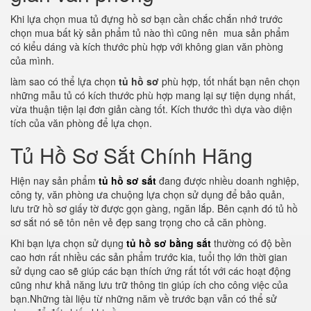
Khi lựa chọn mua tủ đựng hồ sơ bạn cần chắc chắn nhớ trước
chọn mua bất kỳ sản phẩm tủ nào thì cũng nên mua sản phẩm
có kiểu dáng và kích thước phù hợp với không gian văn phòng
của mình.
làm sao có thể lựa chọn
tủ hồ sơ
phù hợp, tốt nhất bạn nên chọn
những mẫu tủ có kích thước phù hợp mang lại sự tiện dụng nhất,
vừa thuận tiện lại đơn giản càng tốt. Kích thước thì dựa vào diện
tích của văn phòng để lựa chọn.
Tủ Hồ Sơ Sắt Chính Hãng
Hiện nay sản phẩm
tủ hồ sơ sắt
đang được nhiều doanh nghiệp,
công ty, văn phòng ưa chuộng lựa chọn sử dụng để bảo quản,
lưu trữ hồ sơ giấy tờ được gọn gàng, ngăn lắp. Bên cạnh đó tủ hồ
sơ sắt nó sẽ tôn nên vẻ đẹp sang trọng cho cả căn phòng.
Khi bạn lựa chọn sử dụng
tủ hồ sơ bằng sắt
thường có độ bền
cao hơn rất nhiều các sản phẩm trước kia, tuổi thọ lớn thời gian
sử dụng cao sẽ giúp các bạn thích ứng rất tốt với các hoạt động
cũng như khả năng lưu trữ thông tin giúp ích cho công việc của
bạn.Những tài liệu từ những năm về trước bạn vẫn có thể sử