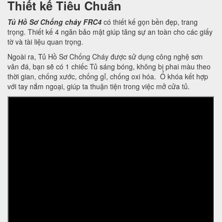
Thiết kế Tiêu Chuẩn
Tủ Hồ Sơ Chống cháy FRC4
có thiết kế gọn bền đẹp, trang
trọng. Thiết kế 4 ngăn bảo mật giúp tăng sự an toàn cho các giấy
tờ và tài liệu quan trọng.
Ngoài ra, Tủ Hồ Sơ Chống Cháy được sử dụng công nghệ sơn
vân đá, bạn sẽ có 1 chiếc Tủ sáng bóng, không bị phai màu theo
thời gian, chống xước, chống gỉ, chống oxi hóa. Ổ khóa kết hợp
với tay nắm ngoại, giúp ta thuận tiện trong việc mở cửa tủ.