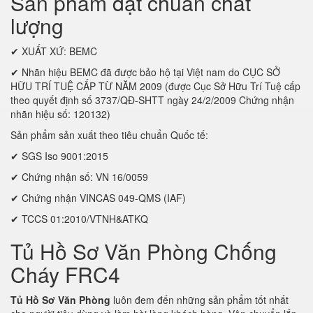
Sản phẩm đạt chuẩn chất
lượng
✔ XUẤT XỨ: BEMC
✔ Nhãn hiệu BEMC đã được bảo hộ tại Việt nam do CỤC SỞ
HỮU TRÍ TUỆ CẤP TỪ NĂM 2009 (được Cục Sở Hữu Trí Tuệ cấp
theo quyết định số 3737/QĐ-SHTT ngày 24/2/2009 Chứng nhận
nhãn hiệu số: 120132)
Sản phẩm sản xuất theo tiêu chuẩn Quốc tế:
✔ SGS Iso 9001:2015
✔ Chứng nhận số: VN 16/0059
✔ Chứng nhận VINCAS 049-QMS (IAF)
✔ TCCS 01:2010/VTNH&ATKQ
Tủ Hồ Sơ Văn Phòng Chống
Cháy FRC4
Tủ Hồ Sơ Văn Phòng
luôn đem đến những sản phẩm tốt nhất