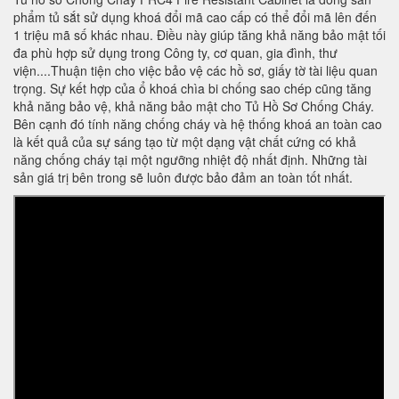
phẩm tủ sắt sử dụng khoá đổi mã cao cấp có thể đổi mã lên đến
1 triệu mã số khác nhau. Điều này giúp tăng khả năng bảo mật tối
đa phù hợp sử dụng trong Công ty, cơ quan, gia đình, thư
viện....Thuận tiện cho việc bảo vệ các hồ sơ, giấy tờ tài liệu quan
trọng. Sự kết hợp của ổ khoá chìa bi chống sao chép cũng tăng
khả năng bảo vệ, khả năng bảo mật cho Tủ Hồ Sơ Chống Cháy.
Bên cạnh đó tính năng chống cháy và hệ thống khoá an toàn cao
là kết quả của sự sáng tạo từ một dạng vật chất cứng có khả
năng chống cháy tại một ngưỡng nhiệt độ nhất định. Những tài
sản giá trị bên trong sẽ luôn được bảo đảm an toàn tốt nhất.