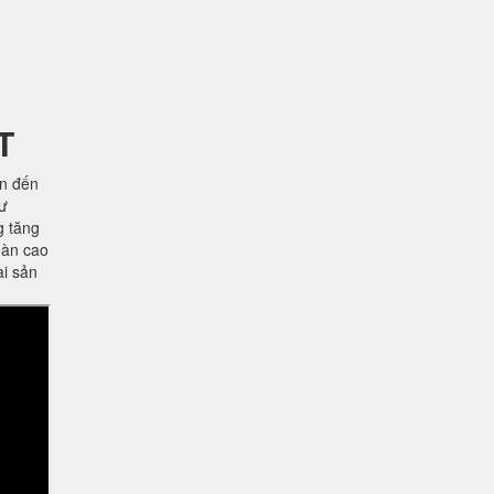
T
ên đến
hư
g tăng
oàn cao
ài sản