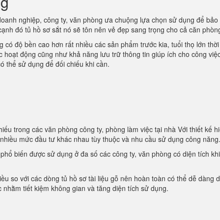
ng
oanh nghiệp, công ty, văn phòng ưa chuộng lựa chọn sử dụng để bảo
 cạnh đó tủ hồ sơ sắt nó sẽ tôn nên vẻ đẹp sang trọng cho cả căn phòn
 có độ bền cao hơn rất nhiều các sản phẩm trước kia, tuổi thọ lớn thời
ác hoạt động cũng như khả năng lưu trữ thông tin giúp ích cho công việ
ó thể sử dụng để đối chiếu khi cần.
iếu trong các văn phòng công ty, phòng làm việc tại nhà Với thiết kế hi
i nhiều mức đầu tư khác nhau tùy thuộc và nhu cầu sử dụng công năng
t phổ biến được sử dụng ở đa số các công ty, văn phòng có diện tích kh
iều so với các dòng tủ hồ sơ tài liệu gỗ nên hoàn toàn có thể dễ dàng d
 nhằm tiết kiệm không gian và tăng diện tích sử dụng.