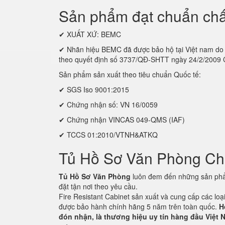
Sản phẩm đạt chuẩn chấ
✔ XUẤT XỨ: BEMC
✔ Nhãn hiệu BEMC đã được bảo hộ tại Việt nam
theo quyết định số 3737/QĐ-SHTT ngày 24/2/2009
Sản phẩm sản xuất theo tiêu chuẩn Quốc tế:
✔ SGS Iso 9001:2015
✔ Chứng nhận số: VN 16/0059
✔ Chứng nhận VINCAS 049-QMS (IAF)
✔ TCCS 01:2010/VTNH&ATKQ
Tủ Hồ Sơ Văn Phòng C
Tủ Hồ Sơ Văn Phòng
luôn đem đến những sản phẩm
đặt tận nơi theo yêu cầu.
Fire Resistant Cabinet sản xuất và cung cấp các lo
được bảo hành chính hãng 5 năm trên toàn quốc.
H
đón nhận, là thương hiệu uy tín hàng đầu Việt N