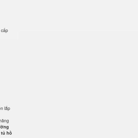
ệ cấp
n lắp
 hãng
rường
 tủ hồ