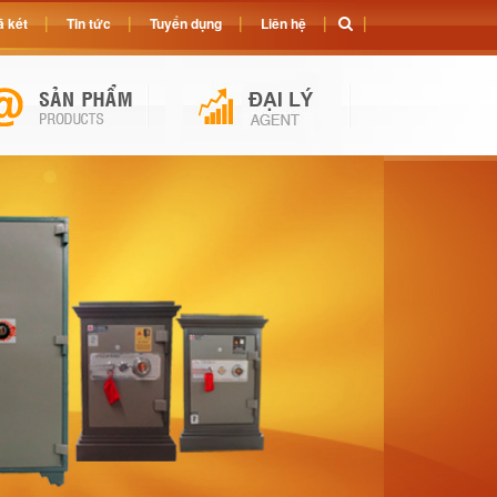
 két
Tin tức
Tuyển dụng
Liên hệ