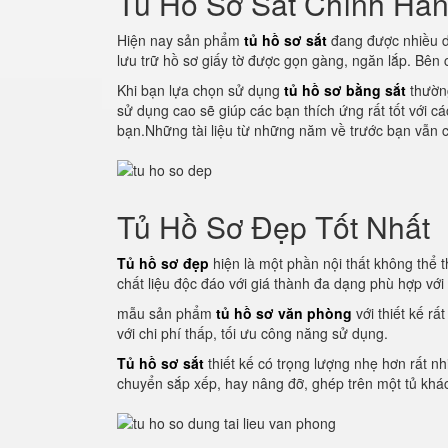
Tủ Hồ Sơ Sắt Chính Hã
Hiện nay sản phẩm
tủ hồ sơ sắt
đang được nhiều d
lưu trữ hồ sơ giấy tờ được gọn gàng, ngăn lắp. Bên
Khi bạn lựa chọn sử dụng
tủ hồ sơ bằng sắt
thường
sử dụng cao sẽ giúp các bạn thích ứng rất tốt với c
bạn.Những tài liệu từ những năm về trước bạn vẫn c
Tủ Hồ Sơ Đẹp Tốt Nhất
Tủ hồ sơ đẹp
hiện là một phần nội thất không thể th
chất liệu độc đáo với giá thành đa dạng phù hợp vớ
mẫu sản phẩm
tủ hồ sơ văn phòng
với thiết kế rấ
với chi phí thấp, tối ưu công năng sử dụng.
Tủ hồ sơ sắt
thiết kế có trọng lượng nhẹ hơn rất nh
chuyển sắp xếp, hay nâng đỡ, ghép trên một tủ khác