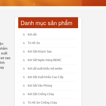
Danh mục sản phẩm
Két sắt
iện
Tủ Hồ Sơ
 phẩm
Két Sắt Khách Sạn
 xuất
 sơ cao
Két Sắt Ngân Hàng BEMC
tĩnh
nay
Két sắt xuất khẩu mỹ welko
Két Sắt Xuất Khẩu Cao Cấp
Két Sắt Văn Phòng
Két Sắt Chống Cháy
Tủ Hồ Sơ Chống Cháy