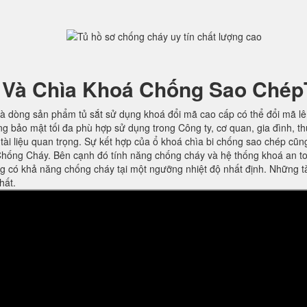
 Và Chìa Khoá Chống Sao Chép
à dòng sản phẩm tủ sắt sử dụng khoá đổi mã cao cấp có thể đổi mã l
ng bảo mật tối đa phù hợp sử dụng trong Công ty, cơ quan, gia đình, t
ờ tài liệu quan trọng. Sự kết hợp của ổ khoá chìa bi chống sao chép cũn
hống Cháy. Bên cạnh đó tính năng chống cháy và hệ thống khoá an t
ng có khả năng chống cháy tại một ngưỡng nhiệt độ nhất định. Những t
hất.