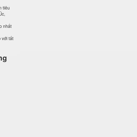
 tiêu
Úc,
o nhất
với tất
ng