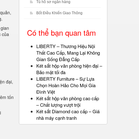
Tủ hồ sơ ngân hàng
 quản,
Bốt Điều Khiển Giao Thông
g.
 gian
Có thể bạn quan tâm
c của
LIBERTY – Thương Hiệu Nội
Thất Cao Cấp, Mang Lại Không
Gian Sống Đẳng Cấp
Két sắt hộp văn phòng hiện đại –
Bảo mật tối đa
LIBERTY Furniture – Sự Lựa
ện đại,
Chọn Hoàn Hảo Cho Mọi Gia
.
Đình Việt
iêm tốn
Két sắt hộp văn phòng cao cấp
– Chất lượng vượt trội
Két sắt Diamond cao cấp – Giá
i
nhà máy cạnh tranh