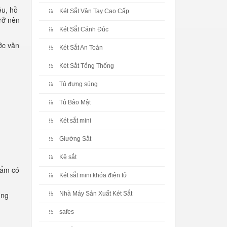
ệu, hồ
Két Sắt Vân Tay Cao Cấp
rở nên
Két Sắt Cánh Đúc
ớc văn
Két Sắt An Toàn
Két Sắt Tổng Thống
Tủ đựng súng
Tủ Bảo Mật
Két sắt mini
Giường Sắt
Kệ sắt
hẩm có
Két sắt mini khóa điện tử
ụng
Nhà Máy Sản Xuất Két Sắt
safes