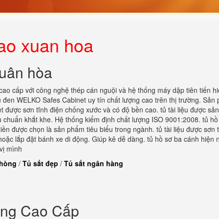
 ao xuan hoa
xuân hòa
cao cấp với công nghệ thép cán nguội và hệ thống máy dập tiên tiến h
đen WELKO Safes Cabinet uy tín chất lượng cao trên thị trường. Sản
được sơn tĩnh điện chống xước và có độ bền cao. tủ tài liệu được sản
u chuẩn khắt khe. Hệ thống kiểm định chất lượng ISO 9001:2008. tủ hồ
ền được chọn là sản phẩm tiêu biểu trong ngành. tủ tài liệu được sơn 
hoặc lắp đặt bánh xe di động. Giúp kê dễ dàng. tủ hồ sơ ba cánh hiện 
vị mình
phòng
/
Tủ sắt đẹp
/
Tủ sắt ngân hàng
òng Cao Cấp