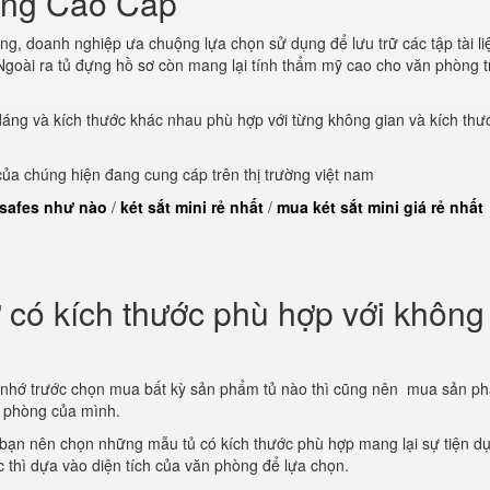
òng Cao Cấp
ng, doanh nghiệp ưa chuộng lựa chọn sử dụng để lưu trữ các tập tài li
goài ra tủ đựng hồ sơ còn mang lại tính thẩm mỹ cao cho văn phòng t
dáng và kích thước khác nhau phù hợp với từng không gian và kích thư
a chúng hiện đang cung cáp trên thị trường việt nam
 safes như nào
/
két sắt mini rẻ nhất
/
mua két sắt mini giá rẻ nhất
có kích thước phù hợp với không
 nhớ trước chọn mua bất kỳ sản phẩm tủ nào thì cũng nên mua sản p
n phòng của mình.
 bạn nên chọn những mẫu tủ có kích thước phù hợp mang lại sự tiện d
ớc thì dựa vào diện tích của văn phòng để lựa chọn.