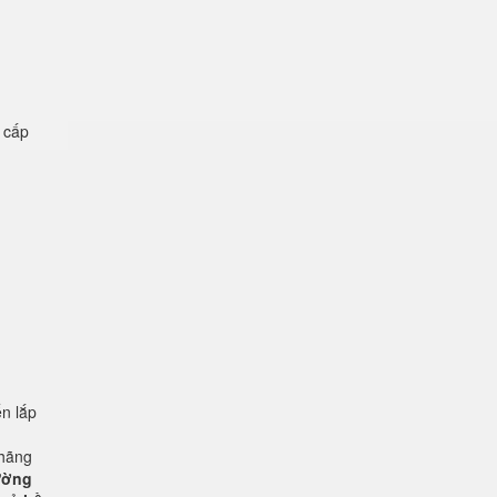
ệ cấp
n lắp
 hãng
rường