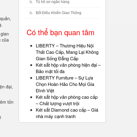
Tủ hồ sơ ngân hàng
Bốt Điều Khiển Giao Thông
 quản,
g.
Có thể bạn quan tâm
 gian
c của
LIBERTY – Thương Hiệu Nội
Thất Cao Cấp, Mang Lại Không
Gian Sống Đẳng Cấp
Két sắt hộp văn phòng hiện đại –
Bảo mật tối đa
LIBERTY Furniture – Sự Lựa
Chọn Hoàn Hảo Cho Mọi Gia
ện đại,
Đình Việt
.
Két sắt hộp văn phòng cao cấp
iêm tốn
– Chất lượng vượt trội
Két sắt Diamond cao cấp – Giá
nhà máy cạnh tranh
i