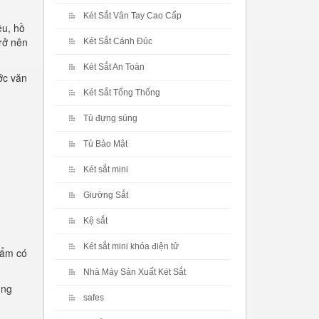
Két Sắt Vân Tay Cao Cấp
ệu, hồ
rở nên
Két Sắt Cánh Đúc
Két Sắt An Toàn
ớc văn
Két Sắt Tổng Thống
Tủ đựng súng
Tủ Bảo Mật
Két sắt mini
Giường Sắt
Kệ sắt
Két sắt mini khóa điện tử
hẩm có
Nhà Máy Sản Xuất Két Sắt
ụng
safes