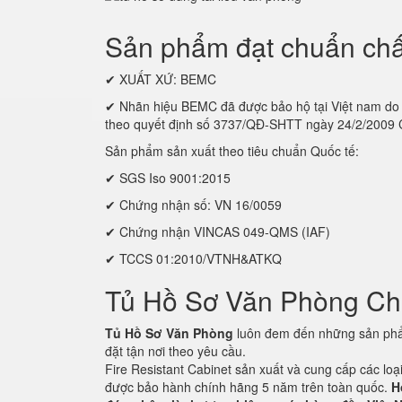
Sản phẩm đạt chuẩn chấ
✔ XUẤT XỨ: BEMC
✔ Nhãn hiệu BEMC đã được bảo hộ tại Việt nam
theo quyết định số 3737/QĐ-SHTT ngày 24/2/2009
Sản phẩm sản xuất theo tiêu chuẩn Quốc tế:
✔ SGS Iso 9001:2015
✔ Chứng nhận số: VN 16/0059
✔ Chứng nhận VINCAS 049-QMS (IAF)
✔ TCCS 01:2010/VTNH&ATKQ
Tủ Hồ Sơ Văn Phòng C
Tủ Hồ Sơ Văn Phòng
luôn đem đến những sản phẩm
đặt tận nơi theo yêu cầu.
Fire Resistant Cabinet sản xuất và cung cấp các lo
được bảo hành chính hãng 5 năm trên toàn quốc.
H