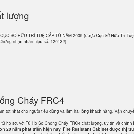
t lượng
 do CỤC SỞ HỮU TRÍ TUỆ CẤP TỪ NĂM 2009 (được Cục Sở Hữu Trí Tu
 Chứng nhận nhãn hiệu số: 120132)
hống Cháy FRC4
 tốt nhất cho người tiêu dùng và làm hài lòng khách hàng. Vận chuyể
ại tủ hồ sơ, với Tủ Hồ Sơ Chống Cháy FRC4 chất lượng, uy tín và chính
ơn 20 năm phát triển hiện nay, Fire Resistant Cabinet được thị t