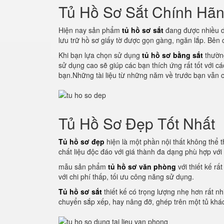
Tủ Hồ Sơ Sắt Chính Hã
Hiện nay sản phẩm
tủ hồ sơ sắt
đang được nhiều d
lưu trữ hồ sơ giấy tờ được gọn gàng, ngăn lắp. Bên
Khi bạn lựa chọn sử dụng
tủ hồ sơ bằng sắt
thường
sử dụng cao sẽ giúp các bạn thích ứng rất tốt với c
bạn.Những tài liệu từ những năm về trước bạn vẫn c
Tủ Hồ Sơ Đẹp Tốt Nhất
Tủ hồ sơ đẹp
hiện là một phần nội thất không thể th
chất liệu độc đáo với giá thành đa dạng phù hợp vớ
mẫu sản phẩm
tủ hồ sơ văn phòng
với thiết kế rấ
với chi phí thấp, tối ưu công năng sử dụng.
Tủ hồ sơ sắt
thiết kế có trọng lượng nhẹ hơn rất nh
chuyển sắp xếp, hay nâng đỡ, ghép trên một tủ khác