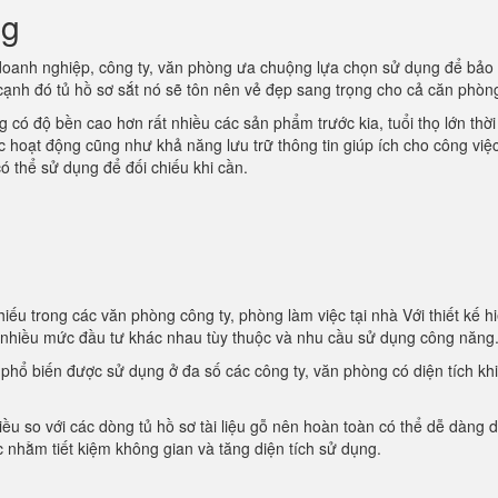
ng
oanh nghiệp, công ty, văn phòng ưa chuộng lựa chọn sử dụng để bảo
 cạnh đó tủ hồ sơ sắt nó sẽ tôn nên vẻ đẹp sang trọng cho cả căn phòn
 có độ bền cao hơn rất nhiều các sản phẩm trước kia, tuổi thọ lớn thời
ác hoạt động cũng như khả năng lưu trữ thông tin giúp ích cho công việ
ó thể sử dụng để đối chiếu khi cần.
iếu trong các văn phòng công ty, phòng làm việc tại nhà Với thiết kế hi
i nhiều mức đầu tư khác nhau tùy thuộc và nhu cầu sử dụng công năng
t phổ biến được sử dụng ở đa số các công ty, văn phòng có diện tích kh
iều so với các dòng tủ hồ sơ tài liệu gỗ nên hoàn toàn có thể dễ dàng d
 nhằm tiết kiệm không gian và tăng diện tích sử dụng.