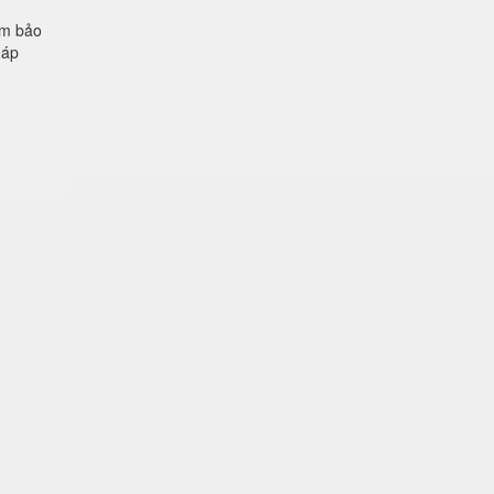
ảm bảo
 áp