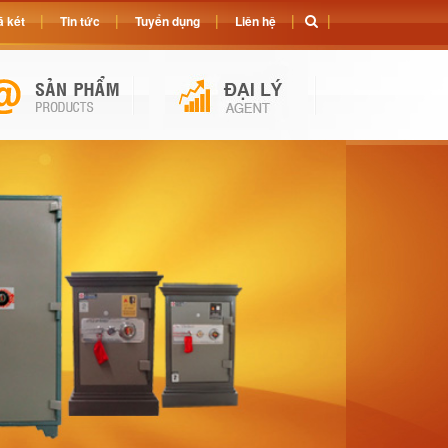
 két
Tin tức
Tuyển dụng
Liên hệ