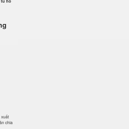
 tủ hồ
ng
 xuất
ân chia