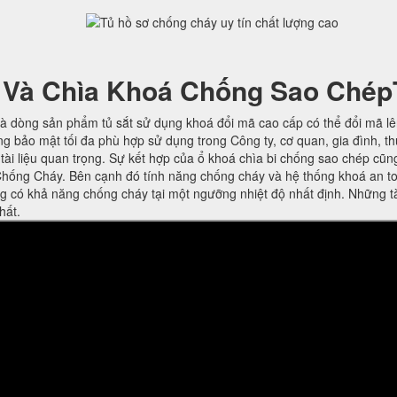
 Và Chìa Khoá Chống Sao Chép
à dòng sản phẩm tủ sắt sử dụng khoá đổi mã cao cấp có thể đổi mã l
ng bảo mật tối đa phù hợp sử dụng trong Công ty, cơ quan, gia đình, t
ờ tài liệu quan trọng. Sự kết hợp của ổ khoá chìa bi chống sao chép cũn
hống Cháy. Bên cạnh đó tính năng chống cháy và hệ thống khoá an t
ng có khả năng chống cháy tại một ngưỡng nhiệt độ nhất định. Những t
hất.