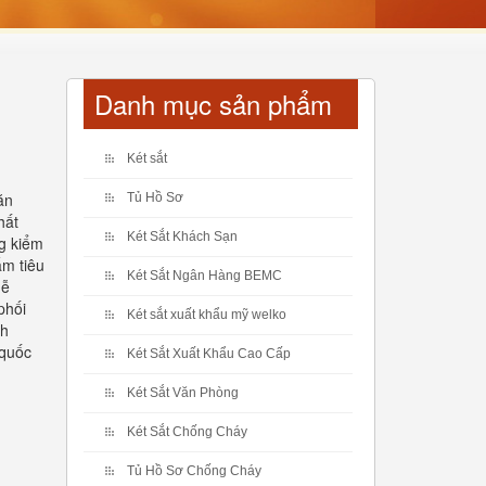
Danh mục sản phẩm
Két sắt
ăn
Tủ Hồ Sơ
hất
Két Sắt Khách Sạn
ng kiểm
ẩm tiêu
Két Sắt Ngân Hàng BEMC
dễ
phối
Két sắt xuất khẩu mỹ welko
ch
 quốc
Két Sắt Xuất Khẩu Cao Cấp
Két Sắt Văn Phòng
Két Sắt Chống Cháy
Tủ Hồ Sơ Chống Cháy