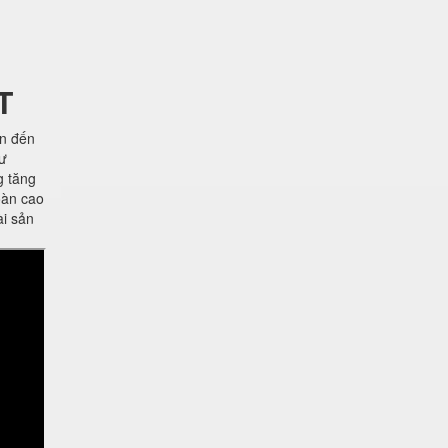
T
ên đến
hư
g tăng
oàn cao
ài sản