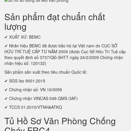
Sản phẩm đạt chuẩn chất
lượng
✔ XUẤT XỨ: BEMC
✔ Nhãn hiệu BEMC đã được bảo hộ tại Việt nam do CỤC SỞ
HỮU TRÍ TUỆ CẤP TỪ NĂM 2009 (được Cục Sở Hữu Trí Tuệ cấp
theo quyết định số 3737/QĐ-SHTT ngày 24/2/2009 Chứng nhận
nhãn hiệu số: 120132)
Sản phẩm sản xuất theo tiêu chuẩn Quốc tế:
✔ SGS Iso 9001:2015
✔ Chứng nhận số: VN 16/0059
✔ Chứng nhận VINCAS 049-QMS (IAF)
✔ TCCS 01:2010/VTNH&ATKQ
Tủ Hồ Sơ Văn Phòng Chống
Cháy FRC4