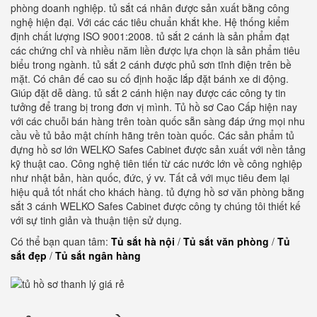
phòng doanh nghiệp. tủ sắt cá nhân được sản xuất bằng công
nghệ hiện đại. Với các các tiêu chuẩn khắt khe. Hệ thống kiểm
định chất lượng ISO 9001:2008. tủ sắt 2 cánh là sản phẩm đạt
các chứng chỉ và nhiều năm liền được lựa chọn là sản phẩm tiêu
biểu trong ngành. tủ sắt 2 cánh được phủ sơn tĩnh điện trên bề
mặt. Có chân đế cao su cố định hoặc lắp đặt bánh xe di động.
Giúp đặt dễ dàng. tủ sắt 2 cánh hiện nay được các công ty tin
tưởng để trang bị trong đơn vị mình. Tủ hồ sơ Cao Cấp hiện nay
với các chuỗi bán hàng trên toàn quốc sẵn sàng đáp ứng mọi nhu
cầu về tủ bảo mật chính hãng trên toàn quốc. Các sản phẩm tủ
đựng hồ sơ lớn WELKO Safes Cabinet được sản xuất với nền tảng
kỹ thuật cao. Công nghệ tiên tiến từ các nước lớn về công nghiệp
như nhật bản, hàn quốc, đức, ý vv. Tất cả với mục tiêu đem lại
hiệu quả tốt nhất cho khách hàng. tủ đựng hồ sơ văn phòng bằng
sắt 3 cánh WELKO Safes Cabinet được công ty chúng tôi thiết kế
với sự tinh giản và thuận tiện sử dụng.
Có thể bạn quan tâm:
Tủ sắt hà nội
/
Tủ sắt văn phòng
/
Tủ
sắt đẹp
/
Tủ sắt ngân hàng