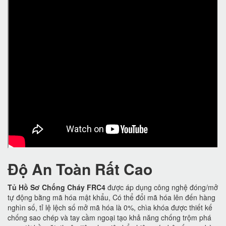
Độ An Toàn Rất Cao
Tủ Hồ Sơ Chống Cháy FRC4
được áp dụng công nghệ đóng/mở
tự động bằng mã hóa mật khẩu, Có thể đổi mã hóa lên đến hàng
nghìn số, tỉ lệ lệch số mở mã hóa là 0%, chìa khóa được thiết kế
chống sao chép và tay cầm ngoại tạo khả năng chống trộm phá