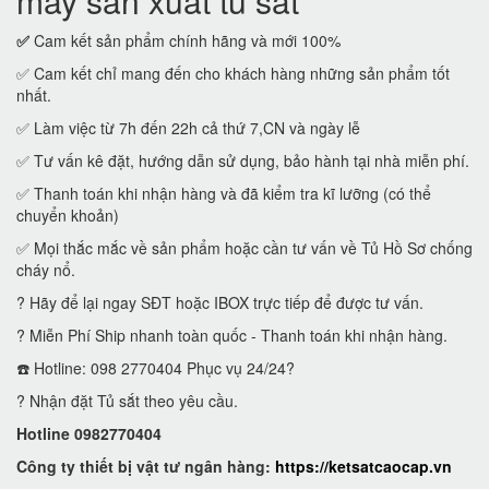
máy sản xuất tủ sắt
✅
Cam kết sản phẩm chính hãng và mới 100%
✅ Cam kết chỉ mang đến cho khách hàng những sản phẩm tốt
nhất.
✅ Làm việc từ 7h đến 22h cả thứ 7,CN và ngày lễ
✅ Tư vấn kê đặt, hướng dẫn sử dụng, bảo hành tại nhà miễn phí.
✅ Thanh toán khi nhận hàng và đã kiểm tra kĩ lưỡng (có thể
chuyển khoản)
✅ Mọi thắc mắc về sản phẩm hoặc cần tư vấn về Tủ Hồ Sơ chống
cháy nổ.
? Hãy để lại ngay SĐT hoặc IBOX trực tiếp để được tư vấn.
? Miễn Phí Ship nhanh toàn quốc - Thanh toán khi nhận hàng.
☎️ Hotline: 098 2770404 Phục vụ 24/24?
? Nhận đặt Tủ sắt theo yêu cầu.
Hotline 0982770404
Công ty thiết bị vật tư ngân hàng:
https://ketsatcaocap.vn