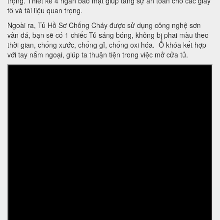
trọng. Thiết kế 4 ngăn bảo mật giúp tăng sự an toàn cho các giấy
tờ và tài liệu quan trọng.
Ngoài ra, Tủ Hồ Sơ Chống Cháy được sử dụng công nghệ sơn
vân đá, bạn sẽ có 1 chiếc Tủ sáng bóng, không bị phai màu theo
thời gian, chống xước, chống gỉ, chống oxi hóa. Ổ khóa kết hợp
với tay nắm ngoại, giúp ta thuận tiện trong việc mở cửa tủ.