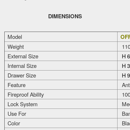
DIMENSIONS
Model
OFF
Weight
110
External Size
H 6
Internal Size
H 3
Drawer Size
H 9
Feature
Anti
Fireproof Ability
100
Lock System
Mec
Use For
Bank
Color
Bla