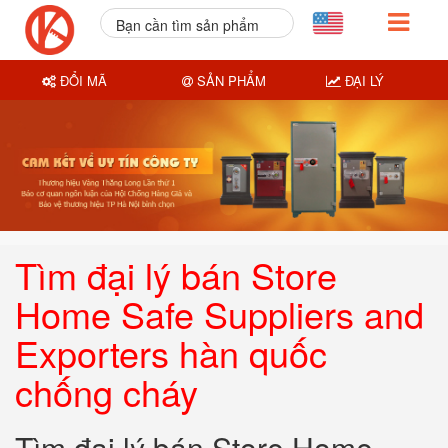
Bạn cần tìm sản phẩm
nào?
ĐỔI MÃ
SẢN PHẨM
ĐẠI LÝ
Tìm đại lý bán Store
Home Safe Suppliers and
Exporters hàn quốc
chống cháy
Tìm đại lý bán Store Home