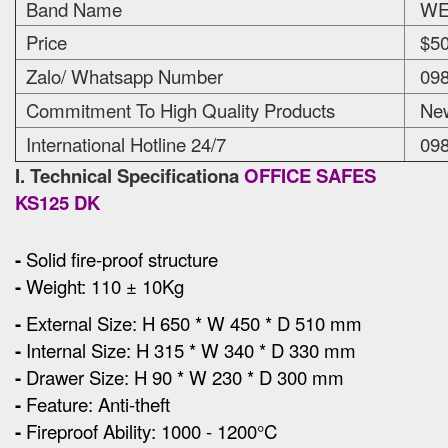
Band Name
WEL
Price
$50
Zalo/ Whatsapp Number
098
Commitment To High Quality Products
New
International Hotline 24/7
098
I. Technical Specificationa
OFFICE SAFES
KS125 DK
-
Solid fire-proof structure
-
Weight: 110 ± 10Kg
-
External Size
:
H 650 * W 450 * D 510 mm
-
Internal Size: H 315 * W 340 * D 330 mm
-
Drawer Size: H 90 * W 230 * D 300 mm
-
Feature: Anti-theft
-
Fireproof Ability: 1000 - 1200°C