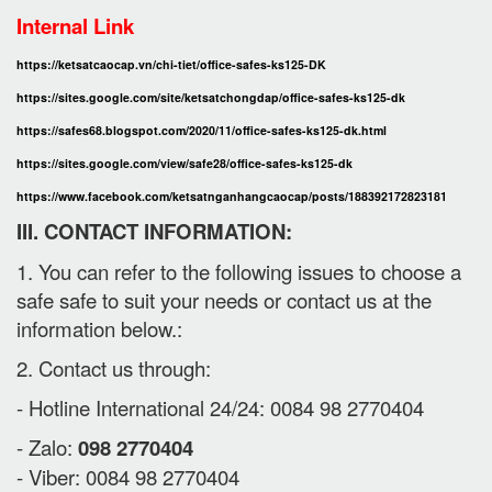
Internal Link
https://ketsatcaocap.vn/chi-tiet/office-safes-ks125-DK
https://sites.google.com/site/ketsatchongdap/office-safes-ks125-dk
https://safes68.blogspot.com/2020/11/office-safes-ks125-dk.html
https://sites.google.com/view/safe28/office-safes-ks125-dk
https://www.facebook.com/ketsatnganhangcaocap/posts/188392172823181
III. CONTACT INFORMATION:
1. You can refer to the following issues to choose a
safe safe to suit your needs or contact us at the
information below.:
2. Contact us through:
- Hotline International 24/24: 0084 98 2770404
- Zalo:
098 2770404
- Viber: 0084 98 2770404