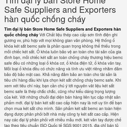
Safe Suppliers and Exporters
hàn quốc chống cháy
Tìm đại lý bán Store Home Safe Suppliers and Exporters hàn
quốc chống cháy
Với Chất liệu thép cao cấp sơn tĩnh điện ghi
gương vv, phù hợp với mọi không gian văn phòng. Hệ thống ổ
khóa két sắt bemc safe là phần quan trọng không thể thiếu trong
mỗi chiếc két sắt. Ổ khóa luôn bảo vệ an toàn cho tài sản của gia
đình bạn, mỗi chiếc két sắt an toàn chống cháy thương hiệu bemc
safe đều có những loại ổ khóa cơ, ổ khóa điện tử, ổ khóa vân tay.
Mỗi loại ổ khóa đều có chức năng và tính ưu việt riêng nhằm đảm
bảo độ bảo mật cao. Khả năng đảm bảo an toàn cho tài sản là
tiêu chí hàng đầu khi lựa chọn két sắt chống cháy bemc safe. Khi
xem xét tiêu chí này, bạn cần chú ý tới nguyên vât liệu két sắt
bemc safe là thép chắc chắc, cũng như kiểu dáng trọng lượng
của két. Với những chuỗi đại diện bán hàng liên tục cập nhật sản
phẩm mới. đại lý bán két sắt cao cấp hiện nay là nơi uy tín để bạn
chọn mua két sắt cho mình. Sản phẩm két sắt bemc an toàn hiện
đạng được phân phối bởi nhà máy công ty két sắt cao cấp. Hiện
nay các đại lý phân phối với nhiều mẫu mới. két vân tay được chế
tạo theo tiêu chuẩn ISO Quốc tế SGS 9001:2015. địa chỉ bán tủ