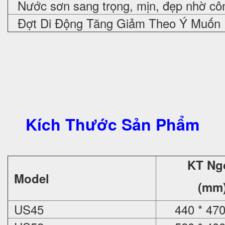
Nước sơn sang trọng, mịn, đẹp nhờ cô
Đợt Di Động Tăng Giảm Theo Ý Muốn
Kích Thước Sản Phẩm
KT Ng
Model
(mm
US45
440 * 470