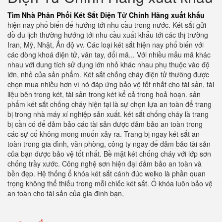
Tìm Nhà Phân Phối Két Sắt Điện Tử Chính Hãng xuất khẩu
hiện nay phổ biến để hướng tới nhu cầu trong nước. Két sắt gửi
đồ du lịch thường hướng tới nhu cầu xuất khẩu tới các thị trường
Iran, Mỹ, Nhật, Ấn độ vv. Các loại két sắt hiện nay phổ biến với
các dòng khoá điện tử, vân tay, đổi mã... Với nhiều mẫu mã khác
nhau với dung tích sử dụng lớn nhỏ khác nhau phụ thuộc vào độ
lớn, nhỏ của sản phẩm. Két sắt chống cháy điện tử thường được
chọn mua nhiều hơn vì nó đáp ứng bảo vệ tốt nhất cho tài sản, tài
liệu bên trong két, tài sản trong két kể cả trong hoả hoạn. sản
phẩm két sắt chống cháy hiện tại là sự chọn lựa an toàn để trang
bị trong nhà máy xí nghiệp sản xuất. két sắt chống cháy là trang
bị cần có để đảm bảo các tài sản được đảm bảo an toàn trong
các sự cố không mong muốn xảy ra. Trang bị ngay két sắt an
toàn trong gia đình, văn phòng, công ty ngay để đảm bảo tài sản
của bạn được bảo vệ tốt nhất. Bề mặt két chống cháy với lớp sơn
chống trầy xước. Công nghệ sơn hiện đại đảm bảo an toàn và
bền đẹp. Hệ thống ổ khóa két sắt cánh đúc welko là phần quan
trọng không thể thiếu trong mỗi chiếc két sắt. Ổ khóa luôn bảo vệ
an toàn cho tài sản của gia đình bạn,