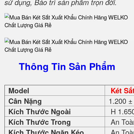
sử dụng, Bảo trì sản phẩm trọn đời
.
Thông Tin Sản Phẩm
Model
Két Sắ
1.200 ±
Cân Nặng
H 1.650
Kích Thước Ngoài
An Toàn
Kích Thước Trong
An Toàn
Kích Thước Ngăn Kéo