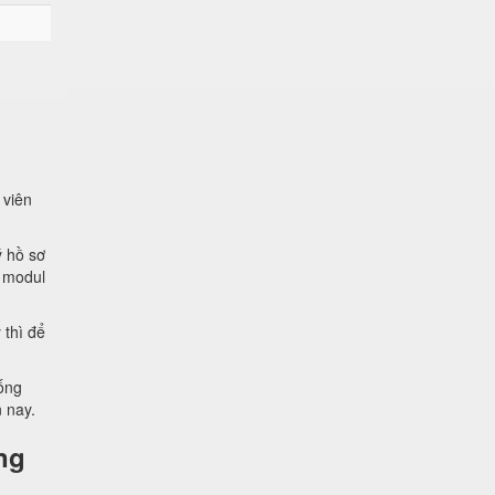
 viên
ý hồ sơ
g modul
 thì để
ống
n nay.
ng