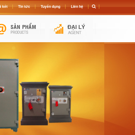
 két
Tin tức
Tuyển dụng
Liên hệ