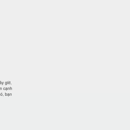
ây giờ,
ên cạnh
đó, bạn