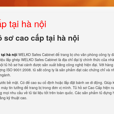
p tại hà nội
 sơ cao cấp tại hà nội
 tại hà nội
WELKO Safes Cabinet để trang bị cho văn phòng công ty đ
liệu lắp ghép WELKO Safes Cabinet là địa chỉ đại lý chính thức của nh
 nội tủ hồ sơ hai cánh được sản xuất bằng công nghệ hiện đại. Với hàng 
ượng ISO 9001:2008. tủ sắt công ty là sản phẩm đạt các chứng chỉ và n
 ngành.
xước bề mặt. Có đế cao su cố định hoặc lắp đặt bánh xe di động. Giúp 
máy tin tưởng để trang bị trong đơn vị mình. Tủ hồ sơ Cao Cấp hiện n
 mọi nhu cầu về tủ tài liệu tốt trên toàn quốc. Các sản phẩm tủ đựng 
ng kỹ thuật cao.