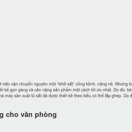
ởi việc vận chuyển nguyên một “khối sắt” cồng kềnh, nặng nề. Nhưng b
iết kế gọn gàng và cân nặng sản phẩm một cách tối ưu nhất. Do đó, b
hà máy sản xuất tủ sắt đã được thiết kế theo kiểu có thể lắp ghép. Do 
ng cho văn phòng