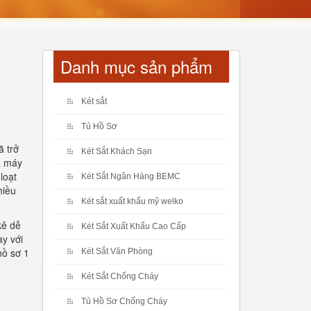
Danh mục sản phẩm
Két sắt
Tủ Hồ Sơ
ã trở
Két Sắt Khách Sạn
à máy
loạt
Két Sắt Ngân Hàng BEMC
hiều
Két sắt xuất khẩu mỹ welko
kê dễ
Két Sắt Xuất Khẩu Cao Cấp
ay với
hồ sơ 1
Két Sắt Văn Phòng
Két Sắt Chống Cháy
Tủ Hồ Sơ Chống Cháy