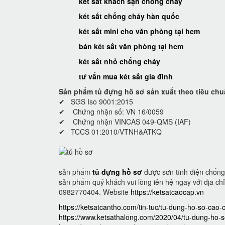
két sắt khách sạn chống cháy
két sắt chống cháy hàn quốc
két sắt mini cho văn phòng tại hcm
bán két sắt văn phòng tại hcm
két sắt nhỏ chống cháy
tư vấn mua két sắt gia đình
Sản phẩm tủ đựng hồ sơ sản xuất theo tiêu chu
✔ SGS Iso 9001:2015
✔ Chứng nhận số: VN 16/0059
✔ Chứng nhận VINCAS 049-QMS (IAF)
✔ TCCS 01:2010/VTNH&ATKQ
sản phẩm
tủ đựng hồ sơ
được sơn tĩnh điện chống 
sản phẩm quý khách vui lòng iên hệ ngay với địa chỉ 
0982770404. Website
https://ketsatcaocap.vn
https://ketsatcantho.com/tin-tuc/tu-dung-ho-so-cao-c
https://www.ketsathalong.com/2020/04/tu-dung-ho-s