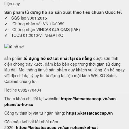
hiện nay.
Sản phẩm tủ đựng hồ sơ sản xuất theo tiêu chuẩn Quốc tế:
✔ SGS Iso 9001:2015
✔ Chứng nhận số: VN 16/0059
✔ Chứng nhận VINCAS 049-QMS (IAF)
✔ TCCS 01:2010/VTNH&ATKQ
sản phẩm
tủ đựng hồ sơ tốt nhất tại đà nẵng
được sơn tĩnh
điện chống trầy xước. đảm bảo bền đẹp trong thời gian sử dụng
lâu dài. Mọi thông tin về sản phẩm quý khách vui lòng iên hệ ngay
với địa chỉ đại lý uy tín tủ đựng tài liệu mặt kính WELKO Safes
Cabinet chúng tôi.
Hotline 0982770404
Tham khảo chi tiết tại website:
https://ketsatcaocap.vn/san-
pham/tu-ho-so
Công ty thiết bị vật tư ngân hàng:
https://ketsatcaocap.vn
Các mẫu két sắt tốt nhất năm
2020:
https://ketsatcaocap.vn/san-pham/ket-sat