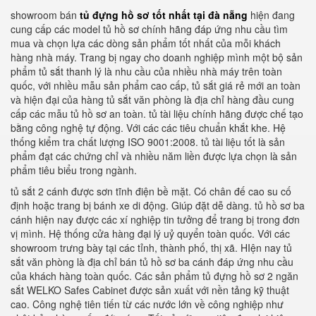
showroom bán
tủ đựng hồ sơ tốt nhất tại đà nẵng
hiện đang
cung cấp các model tủ hồ sơ chính hãng đáp ứng nhu cầu tìm
mua và chọn lựa các dòng sản phẩm tốt nhất của mỗi khách
hàng nhà máy. Trang bị ngay cho doanh nghiệp mình một bộ sản
phẩm tủ sắt thanh lý là nhu cầu của nhiều nhà máy trên toàn
quốc, với nhiều mẫu sản phẩm cao cấp, tủ sắt giá rẻ mới an toàn
và hiện đại của hàng tủ sắt văn phòng là địa chỉ hàng đầu cung
cấp các mẫu tủ hồ sơ an toàn. tủ tài liệu chính hãng được chế tạo
bằng công nghệ tự động. Với các các tiêu chuẩn khắt khe. Hệ
thống kiểm tra chất lượng ISO 9001:2008. tủ tài liệu tốt là sản
phẩm đạt các chứng chỉ và nhiều năm liền được lựa chọn là sản
phẩm tiêu biểu trong ngành.
tủ sắt 2 cánh được sơn tĩnh điện bề mặt. Có chân đế cao su cố
định hoặc trang bị bánh xe di động. Giúp đặt dễ dàng. tủ hồ sơ ba
cánh hiện nay được các xí nghiệp tin tưởng để trang bị trong đơn
vị mình. Hệ thống cửa hàng đại lý uỷ quyển toàn quốc. Với các
showroom trưng bày tại các tỉnh, thành phố, thị xã. HIện nay tủ
sắt văn phòng là địa chỉ bán tủ hồ sơ ba cánh đáp ứng nhu cầu
của khách hàng toàn quốc. Các sản phẩm tủ đựng hồ sơ 2 ngăn
sắt WELKO Safes Cabinet được sản xuất với nền tảng kỹ thuật
cao. Công nghệ tiên tiến từ các nước lớn về công nghiệp như