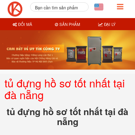
Bạn cần tìm sản phẩm
nào?
ĐỔI MÃ
SẢN PHẨM
ĐẠI LÝ
tủ đựng hồ sơ tốt nhất tại
đà nẵng
tủ đựng hồ sơ tốt nhất tại đà
nẵng