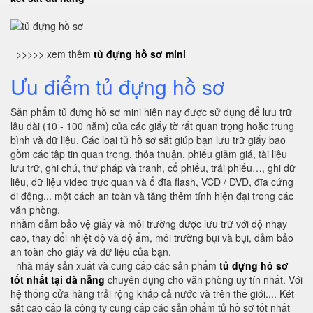
>>>>> xem thêm
tủ đựng hồ sơ mini
Ưu điểm tủ đựng hồ sơ
Sản phẩm tủ đựng hồ sơ mini hiện nay được sử dụng để lưu trữ
lâu dài (10 - 100 năm) của các giấy tờ rất quan trọng hoặc trung
bình và dữ liệu. Các loại tủ hồ sơ sắt giúp bạn lưu trữ giấy bao
gồm các tập tin quan trọng, thỏa thuận, phiếu giảm giá, tài liệu
lưu trữ, ghi chú, thư pháp và tranh, cổ phiếu, trái phiếu…, ghi dữ
liệu, dữ liệu video trực quan và ổ đĩa flash, VCD / DVD, đĩa cứng
di động... một cách an toàn và tăng thêm tính hiện đại trong các
văn phòng.
nhằm đảm bảo vệ giấy và môi trường được lưu trữ với độ nhạy
cao, thay đổi nhiệt độ và độ ẩm, môi trường bụi và bụi, đảm bảo
an toàn cho giấy và dữ liệu của bạn.
nhà máy sản xuất và cung cấp các sản phẩm
tủ đựng hồ sơ
tốt nhất tại đà nẵng
chuyên dụng cho văn phòng uy tín nhất. Với
hệ thống cửa hàng trải rộng khắp cả nước và trên thế giới.... Két
sắt cao cấp là công ty cung cấp các sản phẩm tủ hồ sơ tốt nhất