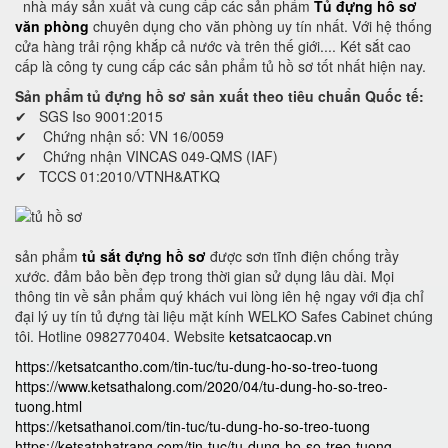
nhà máy sản xuất và cung cấp các sản phẩm
Tủ đựng hồ sơ
văn phòng
chuyên dụng cho văn phòng uy tín nhất. Với hệ thống
cửa hàng trải rộng khắp cả nước và trên thế giới.... Két sắt cao
cấp là công ty cung cấp các sản phẩm tủ hồ sơ tốt nhất hiện nay.
Sản phẩm tủ đựng hồ sơ sản xuất theo tiêu chuẩn Quốc tế:
✔ SGS Iso 9001:2015
✔ Chứng nhận số: VN 16/0059
✔ Chứng nhận VINCAS 049-QMS (IAF)
✔ TCCS 01:2010/VTNH&ATKQ
sản phẩm
tủ sắt đựng hồ sơ
được sơn tĩnh điện chống trầy
xước. đảm bảo bền đẹp trong thời gian sử dụng lâu dài. Mọi
thông tin về sản phẩm quý khách vui lòng iên hệ ngay với địa chỉ
đại lý uy tín tủ đựng tài liệu mặt kính WELKO Safes Cabinet chúng
tôi. Hotline 0982770404. Website
ketsatcaocap.vn
https://ketsatcantho.com/tin-tuc/tu-dung-ho-so-treo-tuong
https://www.ketsathalong.com/2020/04/tu-dung-ho-so-treo-
tuong.html
https://ketsathanoi.com/tin-tuc/tu-dung-ho-so-treo-tuong
https://ketsatnhatrang.com/tin-tuc/tu-dung-ho-so-treo-tuong