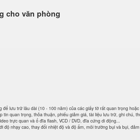
ng cho văn phòng
để lưu trữ lâu dài (10 - 100 năm) của các giấy tờ rất quan trọng hoặc
p tin quan trọng, thỏa thuận, phiếu giảm giá, tài liệu lưu trữ, ghi chú, 
 video trực quan và ổ đĩa flash, VCD / DVD, đĩa cứng di động...
i độ nhạy cao, thay đổi nhiệt độ và độ ẩm, môi trường bụi và bụi, đả