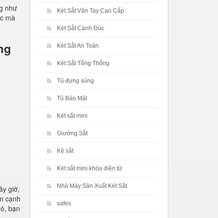
ng như
Két Sắt Vân Tay Cao Cấp
ọc mà
Két Sắt Cánh Đúc
ng
Két Sắt An Toàn
Két Sắt Tổng Thống
Tủ đựng súng
Tủ Bảo Mật
Két sắt mini
Giường Sắt
Kệ sắt
Két sắt mini khóa điện tử
Nhà Máy Sản Xuất Két Sắt
ây giờ,
ên cạnh
safes
đó, bạn