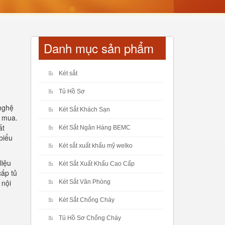
Danh mục sản phẩm
Két sắt
Tủ Hồ Sơ
nghệ
Két Sắt Khách Sạn
n mua.
ất
Két Sắt Ngân Hàng BEMC
biểu
Két sắt xuất khẩu mỹ welko
liệu
Két Sắt Xuất Khẩu Cao Cấp
cấp tủ
 nội
Két Sắt Văn Phòng
Két Sắt Chống Cháy
Tủ Hồ Sơ Chống Cháy