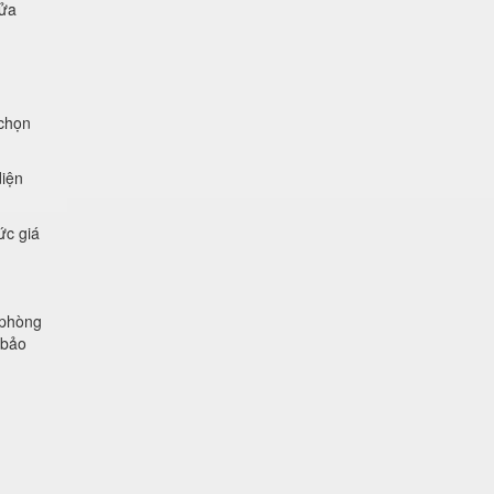
cửa
 chọn
diện
ức giá
 phòng
 bảo