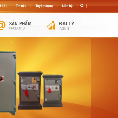
 két
Tin tức
Tuyển dụng
Liên hệ