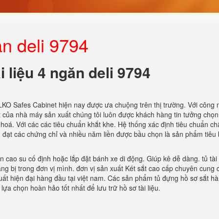
ăn deli 9794
i liệu 4 ngăn deli 9794
KO Safes Cabinet hiện nay được ưa chuộng trên thị trường. Với công 
ốt của nhà máy sản xuất chúng tôi luôn được khách hàng tin tưởng chọ
oá. Với các các tiêu chuẩn khắt khe. Hệ thống xác định tiêu chuẩn ch
 đạt các chứng chỉ và nhiều năm liền được bầu chọn là sản phẩm tiêu 
 cao su cố định hoặc lắp đặt bánh xe di động. Giúp kê dễ dàng. tủ tài 
ang bị trong đơn vị mình. đơn vị sản xuất Két sắt cao cấp chuyên cung 
xuất hiện đại hàng đầu tại việt nam. Các sản phẩm tủ đựng hồ sơ sắt hà
a chọn hoàn hảo tốt nhất để lưu trữ hồ sơ tài liệu.