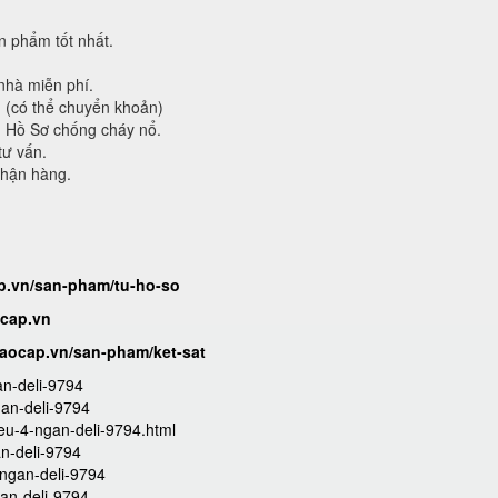
 phẩm tốt nhất.
nhà miễn phí.
g (có thể chuyển khoản)
ủ Hồ Sơ chống cháy nổ.
tư vấn.
nhận hàng.
ap.vn/san-pham/tu-ho-so
ocap.vn
caocap.vn/san-pham/ket-sat
gan-deli-9794
gan-deli-9794
ieu-4-ngan-deli-9794.html
an-deli-9794
4-ngan-deli-9794
gan-deli-9794