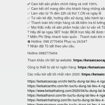
✅
Cam kết sản phẩm chính hãng và mới 100%
✅ Cam kết chỉ mang đến cho khách hàng những sản
✅ Làm việc từ 7h đến 22h cả thứ 7,CN và ngày lễ
✅ Tư vấn kê đặt, hướng dẫn sử dụng, bảo hành tại 
✅ Thanh toán khi nhận hàng và đã kiểm tra kĩ lưỡn
✅ Mọi thắc mắc về sản phẩm hoặc cần tư vấn về T
? Hãy để lại ngay SĐT hoặc IBOX trực tiếp để được 
? Miễn Phí Ship nhanh toàn quốc - Thanh toán khi 
☎️ Hotline: 098 2770404 Phục vụ 24/24?
? Nhận đặt Tủ sắt theo yêu cầu.
Hotline 0982770404
Tham khảo chi tiết tại website:
https://ketsatcaoc
Công ty thiết bị vật tư ngân hàng:
https://ketsatca
Các mẫu két sắt tốt nhất năm 2020:
https://ketsat
https://ketsatcaocap.vn/chi-tiet/tu-dung-tai-lieu-4-n
https://ketsatcantho.com/tin-tuc/tu-dung-tai-lieu-4-n
https://www.ketsathalong.com/2020/04/tu-dung-tai-l
https://ketsathanoi.com/tin-tuc/tu-dung-tai-lieu-4-ng
https://ketsatnhatrang.com/tin-tuc/tu-dung-tai-lieu-
https://ketsatsaigon.com/tin-tuc/tu-dung-tai-lieu-4-n