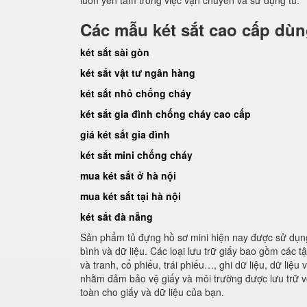
luôn yên tâm trong việc vận chuyển và sử dụng tủ.
Các mẫu két sắt cao cấp dù
két sắt sài gòn
két sắt vật tư ngân hàng
két sắt nhỏ chống cháy
két sắt gia đình chống cháy cao cấp
giá két sắt gia đình
két sắt mini chống cháy
mua két sắt ở hà nội
mua két sắt tại hà nội
két sắt đà nẵng
Sản phẩm tủ đựng hồ sơ mini hiện nay được sử dụng 
bình và dữ liệu. Các loại lưu trữ giấy bao gồm các tậ
và tranh, cổ phiếu, trái phiếu…, ghi dữ liệu, dữ liệu
nhằm đảm bảo vệ giấy và môi trường được lưu trữ vớ
toàn cho giấy và dữ liệu của bạn.