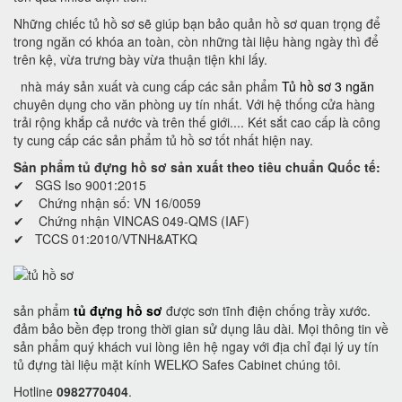
Những chiếc tủ hồ sơ sẽ giúp bạn bảo quản hồ sơ quan trọng để
trong ngăn có khóa an toàn, còn những tài liệu hàng ngày thì để
trên kệ, vừa trưng bày vừa thuận tiện khi lấy.
nhà máy sản xuất và cung cấp các sản phẩm
Tủ hồ sơ 3 ngăn
chuyên dụng cho văn phòng uy tín nhất. Với hệ thống cửa hàng
trải rộng khắp cả nước và trên thế giới.... Két sắt cao cấp là công
ty cung cấp các sản phẩm tủ hồ sơ tốt nhất hiện nay.
Sản phẩm tủ đựng hồ sơ sản xuất theo tiêu chuẩn Quốc tế:
✔ SGS Iso 9001:2015
✔ Chứng nhận số: VN 16/0059
✔ Chứng nhận VINCAS 049-QMS (IAF)
✔ TCCS 01:2010/VTNH&ATKQ
sản phẩm
tủ đựng hồ sơ
được sơn tĩnh điện chống trầy xước.
đảm bảo bền đẹp trong thời gian sử dụng lâu dài. Mọi thông tin về
sản phẩm quý khách vui lòng iên hệ ngay với địa chỉ đại lý uy tín
tủ đựng tài liệu mặt kính WELKO Safes Cabinet chúng tôi.
Hotline
0982770404
.