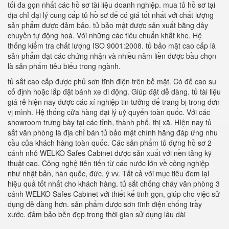
tối đa gọn nhất các hồ sơ tài liệu doanh nghiệp. mua tủ hồ sơ tại
địa chỉ đại lý cung cấp tủ hồ sơ để có giá tốt nhất với chất lượng
sản phẩm được đảm bảo. tủ bảo mật được sản xuất bằng dây
chuyền tự động hoá. Với những các tiêu chuẩn khắt khe. Hệ
thống kiểm tra chất lượng ISO 9001:2008. tủ bảo mật cao cấp là
sản phẩm đạt các chứng nhận và nhiều năm liền được bầu chọn
là sản phẩm tiêu biểu trong ngành.
tủ sắt cao cấp được phủ sơn tĩnh điện trên bề mặt. Có đế cao su
cố định hoặc lắp đặt bánh xe di động. Giúp đặt dễ dàng. tủ tài liệu
giá rẻ hiện nay được các xí nghiệp tin tưởng để trang bị trong đơn
vị mình. Hệ thống cửa hàng đại lý uỷ quyển toàn quốc. Với các
showroom trưng bày tại các tỉnh, thành phố, thị xã. HIện nay tủ
sắt văn phòng là địa chỉ bán tủ bảo mật chính hãng đáp ứng nhu
cầu của khách hàng toàn quốc. Các sản phẩm tủ đựng hồ sơ 2
cánh nhỏ WELKO Safes Cabinet được sản xuất với nền tảng kỹ
thuật cao. Công nghệ tiên tiến từ các nước lớn về công nghiệp
như nhật bản, hàn quốc, đức, ý vv. Tất cả với mục tiêu đem lại
hiệu quả tốt nhất cho khách hàng. tủ sắt chống cháy văn phòng 3
cánh WELKO Safes Cabinet với thiết kế tinh gọn, giúp cho việc sử
dụng dễ dàng hơn. sản phẩm được sơn tĩnh điện chống trầy
xước. đảm bảo bền đẹp trong thời gian sử dụng lâu dài