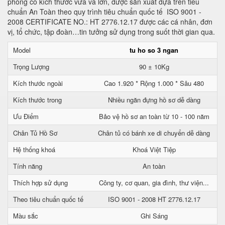
phòng có kích thước vừa và lớn, được sản xuất dựa trên tiêu
chuẩn An Toàn theo quy trình tiêu chuẩn quốc tế ISO 9001 -
2008 CERTIFICATE NO.: HT 2776.12.17 được các cá nhân, đơn
vị, tổ chức, tập đoàn…tin tưởng sử dụng trong suốt thời gian qua.
Model
tu ho so 3 ngan
Trọng Lượng
90 ± 10Kg
Kích thước ngoài
Cao 1.920 * Rộng 1.000 * Sâu 480
Kích thước trong
Nhiều ngăn đựng hồ sơ dễ dàng
Ưu Điểm
Bảo vệ hồ sơ an toàn từ 10 - 100 năm
Chân Tủ Hồ Sơ
Chân tủ có bánh xe di chuyển dễ dàng
Hệ thống khoá
Khoá Việt Tiệp
Tính năng
An toàn
Thích hợp sử dụng
Công ty, cơ quan, gia đình, thư viện...
Theo tiêu chuẩn quốc tế
ISO 9001 - 2008 HT 2776.12.17
Màu sắc
Ghi Sáng