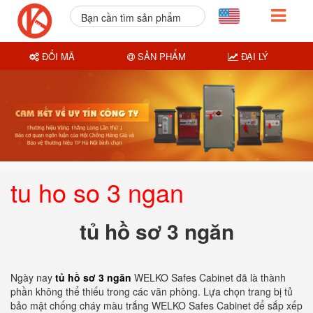
Bạn cần tìm sản phẩm
nào?
ĐỔI MÃ
SẢN PHẨM
ĐẠI LÝ
tu ho so 3 ngan
tủ hồ sơ 3 ngăn
Ngày nay
tủ hồ sơ 3 ngăn
WELKO Safes Cabinet đã là thành
phần không thể thiếu trong các văn phòng. Lựa chọn trang bị tủ
bảo mật chống cháy màu trắng WELKO Safes Cabinet để sắp xếp