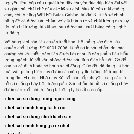
nguyên liệu thép cán nguội trên dây chuyền đúc dập hiện đại với
sự giám sát chặt chẽ của các kỹ sư giỏi. Mua tủ bảo mật chống
cháy chính hãng WELKO Safes Cabinet tại đại lý tủ hồ sơ chính
hãng để có được sản phẩm với giá thành rẻ và chất lượng cao, uy
tín trên thị trường. tủ sắt an toàn được sản xuất bằng công nghệ
tự động.
Với hàng loạt các tiêu chuẩn khắt khe. Hệ thống xác định tiêu
chuẩn chất lượng ISO 9001:2008. tủ hồ sơ là sản phẩm đạt các
chứng chỉ và nhiều năm liền được lựa chọn là sản phẩm tiêu biểu
trong ngành. tủ sắt văn phòng được sơn tĩnh điện bề mặt. Có đế
cao su cố định hoặc có bánh xe di động. Giúp đặt dễ dàng. tủ bảo
mật văn phòng hiện nay được các công ty tin tưởng để trang bị
trong đơn vị mình. Nhà máy Két sắt cao cấp chuyên cung cấp tủ
hồ sơ chống cháy trên toàn quốc. Sản phẩm tủ hồ sơ chống cháy
được sản xuất chính hãng tại công ty tủ sắt cao cấp.
+
ket sat su dung trong ngan hang
+
ket sat chinh hang tai ha noi
+
ket sat su dung cho khach san
+
ket sat chinh hang gia re nhat