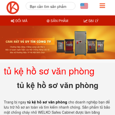
Bạn cần tìm sản phẩm
nào?
ĐỔI MÃ
SẢN PHẨM
ĐẠI LÝ
tủ kệ hồ sơ văn phòng
tủ kệ hồ sơ văn phòng
Trang bị ngay
tủ kệ hồ sơ văn phòng
cho doanh nghiệp bạn để
lưu trữ hồ sơ an toàn và tìm kiếm nhanh chóng. Sản phẩm tủ bảo
mật chống cháy nhỏ WELKO Safes Cabinet được làm bằng