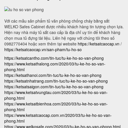
Với các mẫu sản phẩm tủ văn phòng chống cháy bằng sắt
WELKO Safes Cabinet được nhiều khách hàng tin tượng chọn lựa.
Hiện nay nhà máy tủ sắt cao cấp là địa chỉ uy tín để khách hàng
chọn mua tủ đựng tài liệu. Liên hệ ngay với chúng tôi theo số
0982770404 hoặc xem thêm tại website
https://ketsatcaocap.vn
/
https://ketsatcaocap.vn/san-pham/tu-ho-so
https://ketsatcantho.com/tin-tuc/tu-ke-ho-so-van-phong
https://www.ketsathalong.com/2020/03/tu-ke-ho-so-van-
phong.html
https://ketsathanoi.com/tin-tuc/tu-ke-ho-so-van-phong
https://ketsatnhatrang.com/tin-tuc/tu-ke-ho-so-van-phong
https://ketsatsaigon.com/tin-tuc/tu-ke-ho-so-van-phong
https://www.ketsatvungtau.com/2020/03/tu-ke-ho-so-van-
phong.html
https://www.ketsatbienhoa.com/2020/03/tu-ke-ho-so-van-
phong.html
https://www.ketsatcaocap.com.vn/2020/03/tu-ke-ho-so-van-
phong.html
https://www.welkosafe.com/2020/03/tu-ke-ho-so-van-phong.html