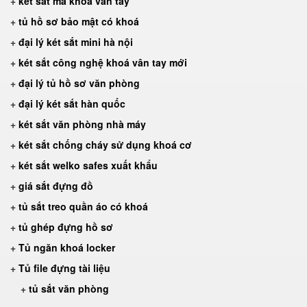
+
két sắt mã khoá vân tay
+
tủ hồ sơ bảo mật có khoá
+
đại lý két sắt mini hà nội
+
két sắt công nghệ khoá vân tay mới
+
đại lý tủ hồ sơ văn phòng
+
đại lý két sắt hàn quốc
+
két sắt văn phòng nhà máy
+
két sắt chống cháy sử dụng khoá cơ
+
két sắt welko safes xuất khẩu
+
giá sắt đựng đồ
+
tủ sắt treo quần áo có khoá
+
tủ ghép đựng hồ sơ
+
Tủ ngăn khoá locker
+
Tủ file đựng tài liệu
+
tủ sắt văn phòng