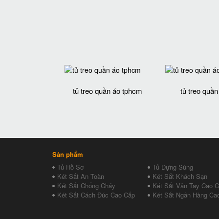
tủ treo quần áo tphcm
tủ treo quần
Sản phẩm
Tủ Hồ Sơ
Tủ Đựng Súng
Két Sắt An Toàn
Két Sắt Khách Sạn
Két Sắt Chống Cháy
Két Sắt Vân Tay Cao 
Két Sắt Cách Đúc Cao Cấp
Két Sắt Ngân Hàng Ca