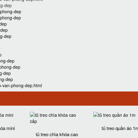
ng-dep
n-phong-dep
n-phong-dep
-dep
-dep
ng-dep
p
p
ong-dep
-phong-dep
ng-dep
ong-dep
o-van-phong-dep.html
hóa mini
tủ treo quần áo 1
tủ treo chìa khóa cao