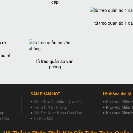
cấp
tủ treo quần áo 1 c
 áo rẻ
tủ treo quần áo văn
phòng
SẢN PHẨM HOT
Hệ thống đại lý
Két sắt xuất khẩu mỹ welko
Khu vực Miền 
Két Sắt Văn Phòng
Khu vực Miền T
Cấp
Két Sắt Xuất Khẩu Cao Cấp
Khu vực Miền 
o Cấp
Tủ Bảo Mật