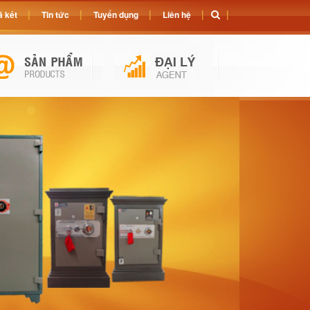
 két
Tin tức
Tuyển dụng
Liên hệ