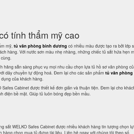
có tính thẩm mỹ cao
hẩm mỹ,
tủ văn phòng bình dương
có nhiều màu được tạo ra bởi lớp 
ách hàng. Với nước sơn màu nhẹ nhàng, những chiếc tủ sắt hứa hẹn m
 cùng.
h hãng sẵn sàng phục vụ mọi nhu cầu chọn lựa tủ hồ sơ văn phòng c
 với dây chuyền tự động hoá. Đem lại cho các sản phẩm
tủ văn phòng
ử dụng của khách hàng.
afes Cabinet được thiết kế đơn giản và thuận tiện. Đem lại cho khá
nh điện bề mặt. Giúp tủ luôn bóng đẹp bền mầu.
g sắt WELKO Safes Cabinet được nhiều khách hàng tin tượng chọn lự
h hàng chọn mua tủ đựng tài liệu. Liên hệ ngay với chúng tôi theo số