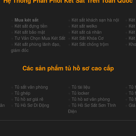
Hệ Thống Phân Phối Két Sắt Trên Toàn Quốc
+
Mua két sắt
+
Két sắt khách sạn hà nội
+
Két
+
Két sắt đựng tiền
+
Két sắt welko
+
Két
+
Két sắt bảo mật
+
Két sắt cá nhân
+
Két
+
Tư Vấn Chọn Mua Két Sắt
+
Két Sắt Khóa Cơ
+
Két
+
Két sắt phòng lãnh đạo,
+
Két Sắt chống trộm
+
Kho
giám đốc
Các sản phẩm tủ hồ sơ cao cấp
+
Tủ sắt văn phòng
+
Tủ tài liệu
+
Tủ 
+
Tủ ghép
+
Tủ locker
+
Tủ f
+
Tủ hồ sơ giá rẻ
+
Tủ hồ sơ văn phòng
+
Tủ 
Văn
+
Tủ Hồ Sơ Di Động
+
Tủ Hồ Sơ Sắt Sơn Tĩnh
+
Giá
Điện