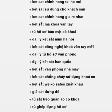
+
ket sat chinh hang tai ha noi
+
ket sat su dung cho khach san
+
ket sat chinh hang gia re nhat
+
két sắt mã khoá vân tay
+
tủ hồ sơ bảo mật có khoá
+
đại lý két sắt mini hà nội
+
két sắt công nghệ khoá vân tay mới
+
đại lý tủ hồ sơ văn phòng
+
đại lý két sắt hàn quốc
+
két sắt văn phòng nhà máy
+
két sắt chống cháy sử dụng khoá cơ
+
két sắt welko safes xuất khẩu
+
giá sắt đựng đồ
+
tủ sắt treo quần áo có khoá
+
tủ ghép đựng hồ sơ