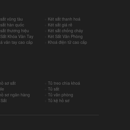
 sắt vũng tàu
+
Két sắt thanh hoá
 sắt hàn quốc
+
Két sắt giá rẻ
 sắt thương hiệu
+
Két sắt chống cháy
 Sắt Khóa Vân Tay
+
Két Sắt Văn Phòng
á vân tay cao cấp
+
Khoá điện tử cao cấp
hồ sơ sắt
+
Tủ treo chìa khoá
ile
+
Tủ sắt
hồ sơ ngân hàng
+
Tủ văn phòng
 Sắt
+
Tủ kệ hồ sơ