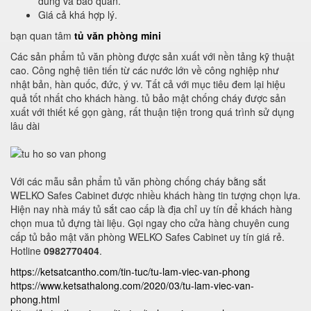
dùng và bảo quản.
Giá cả khá hợp lý.
bạn quan tâm
tủ văn phòng mini
Các sản phẩm tủ văn phòng được sản xuất với nền tảng kỹ thuật
cao. Công nghệ tiên tiến từ các nước lớn về công nghiệp như
nhật bản, hàn quốc, đức, ý vv. Tất cả với mục tiêu đem lại hiệu
quả tốt nhất cho khách hàng. tủ bảo mật chống cháy được sản
xuất với thiết kế gọn gàng, rất thuận tiện trong quá trình sử dụng
lâu dài
Với các mẫu sản phẩm tủ văn phòng chống cháy bằng sắt
WELKO Safes Cabinet được nhiều khách hàng tin tượng chọn lựa.
Hiện nay nhà máy tủ sắt cao cấp là địa chỉ uy tín để khách hàng
chọn mua tủ đựng tài liệu. Gọi ngay cho cửa hàng chuyên cung
cấp tủ bảo mật văn phòng WELKO Safes Cabinet uy tín giá rẻ.
Hotline
0982770404
.
https://ketsatcantho.com/tin-tuc/tu-lam-viec-van-phong
https://www.ketsathalong.com/2020/03/tu-lam-viec-van-
phong.html