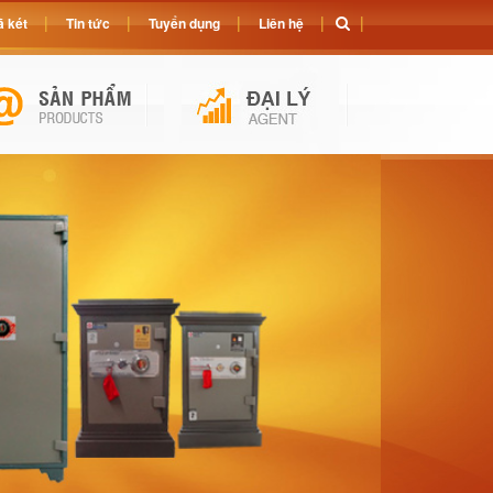
 két
Tin tức
Tuyển dụng
Liên hệ