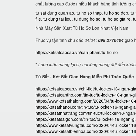
chất lượng cao được nhiều khách hàng tinh tưởng c
tu sat dung quan ao
,
tu ho so thap
,
tu ho so dep
,
tu
file
,
tu dung tai lieu
,
tu dung ho so
,
tu ho so gia re
,
t
Nhà Máy Sản Xuất Tủ Hồ Sơ Lớn Nhất Việt Nam.
Phục vụ tận tình chu đáo 24/24:
098 2770404
giao h
https://ketsatcaocap.vn/san-pham/tu-ho-so
"
Luôn luôn mang lại sự hài lòng mong đợi đến khá
Tủ Sắt - Két Sắt Giao Hàng Miễn Phí Toàn Quốc
https://ketsatcaocap.vn/chi-tiet/tu-locker-16-ngan-gi
https://ketsatcantho.com/tin-tuc/tu-locker-16-ngan-g
https://www.ketsathalong.com/2020/04/tu-locker-16-
https://ketsathanoi.com/tin-tuc/tu-locker-16-ngan-gia
https://ketsatnhatrang.com/tin-tuc/tu-locker-16-ngan
https://ketsatsaigon.com/tin-tuc/tu-locker-16-ngan-gi
https://www.ketsatvungtau.com/2020/04/tu-locker-16
https://www.ketsatbienhoa.com/2020/04/tu-locker-16