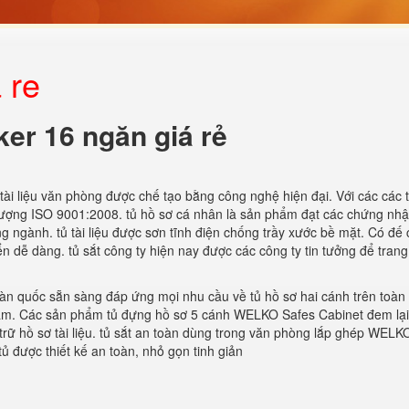
 re
ker 16 ngăn giá rẻ
i liệu văn phòng được chế tạo bằng công nghệ hiện đại. Với các các t
 lượng ISO 9001:2008. tủ hồ sơ cá nhân là sản phẩm đạt các chứng nh
g ngành. tủ tài liệu được sơn tĩnh điện chống trầy xước bề mặt. Có đế
n dễ dàng. tủ sắt công ty hiện nay được các công ty tin tưởng để trang
àn quốc sẵn sàng đáp ứng mọi nhu cầu về tủ hồ sơ hai cánh trên toàn
 nam. Các sản phẩm tủ đựng hồ sơ 5 cánh WELKO Safes Cabinet đem lạ
trữ hồ sơ tài liệu. tủ sắt an toàn dùng trong văn phòng lắp ghép WELK
ủ được thiết kế an toàn, nhỏ gọn tinh giản