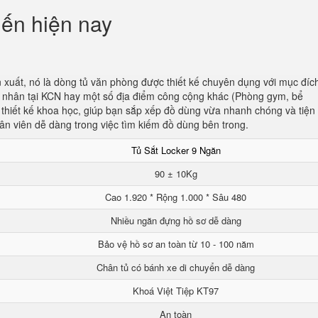
iến hiện nay
 xuất, nó là dòng tủ văn phòng được thiết kế chuyên dụng với mục đíc
ng nhân tại KCN hay một số địa điểm công cộng khác (Phòng gym, bể
c thiết kế khoa học, giúp bạn sắp xếp đồ dùng vừa nhanh chóng và tiện l
ân viên dễ dàng trong việc tìm kiếm đồ dùng bên trong.
Tủ Sắt Locker 9 Ngăn
90 ± 10Kg
Cao 1.920 * Rộng 1.000 * Sâu 480
Nhiều ngăn đựng hồ sơ dễ dàng
Bảo vệ hồ sơ an toàn từ 10 - 100 năm
Chân tủ có bánh xe di chuyển dễ dàng
Khoá Việt Tiệp KT97
An toàn