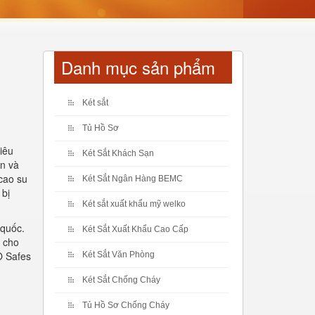
Danh mục sản phẩm
Két sắt
Tủ Hồ Sơ
iêu
Két Sắt Khách Sạn
ận và
 cao su
Két Sắt Ngân Hàng BEMC
 bị
Két sắt xuất khẩu mỹ welko
 quốc.
Két Sắt Xuất Khẩu Cao Cấp
i cho
O Safes
Két Sắt Văn Phòng
Két Sắt Chống Cháy
Tủ Hồ Sơ Chống Cháy