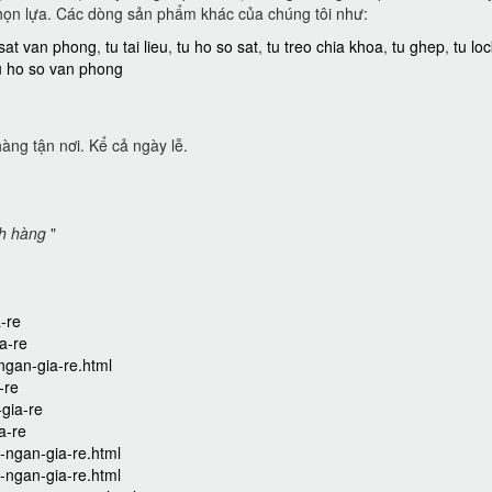
họn lựa. Các dòng sản phẩm khác của chúng tôi như:
 sat van phong
,
tu tai lieu
,
tu ho so sat
,
tu treo chia khoa
,
tu ghep
,
tu lo
u ho so van phong
àng tận nơi. Kể cả ngày lễ.
ch hàng
"
a-re
ia-re
ngan-gia-re.html
-re
-gia-re
a-re
-ngan-gia-re.html
-ngan-gia-re.html