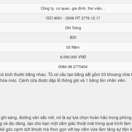
Công ty, cơ quan, gia đình, thư viện...
ISO 9001 - 2008 HT 2776.12.17
Ghi Sáng
BDI
03 Năm
6.000.000 VNĐ
0084 98 2770404
 có kích thước bằng nhau. Tủ có cấu tạo bằng sắt gồm 03 khoang chia
 khóa móc. Cánh cửa được dập lỗ thông gió và 1 bảng tên nhân viên.
ghi sáng, đường vân sắc nét, nó là sự lựa chọn hoàn hảo trong phòng
 và dịu dàng, tạo cho bạn một cảm giác thoải mái trong quá trình làm 
kế góc cạnh dứt khoát mà thon gọn với tay nắm vừa tầm tăng sự tiện lợ