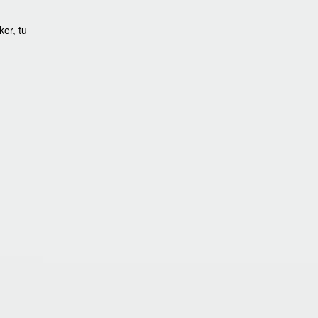
cker
,
tu