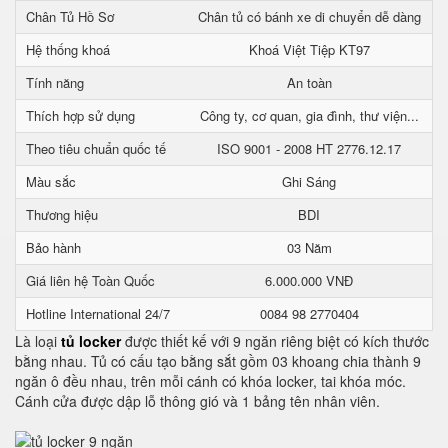
Chân Tủ Hồ Sơ
Chân tủ có bánh xe di chuyển dễ dàng
Hệ thống khoá
Khoá Việt Tiệp KT97
Tính năng
An toàn
Thích hợp sử dụng
Công ty, cơ quan, gia đình, thư viện...
Theo tiêu chuẩn quốc tế
ISO 9001 - 2008 HT 2776.12.17
Màu sắc
Ghi Sáng
Thương hiệu
BDI
Bảo hành
03 Năm
Giá liên hệ Toàn Quốc
6.000.000 VNĐ
Hotline International 24/7
0084 98 2770404
Là loại
tủ locker
được thiết kế với 9 ngăn riêng biệt có kích thước
bằng nhau. Tủ có cấu tạo bằng sắt gồm 03 khoang chia thành 9
ngăn ô đều nhau, trên mỗi cánh có khóa locker, tai khóa móc.
Cánh cửa được dập lỗ thông gió và 1 bảng tên nhân viên.