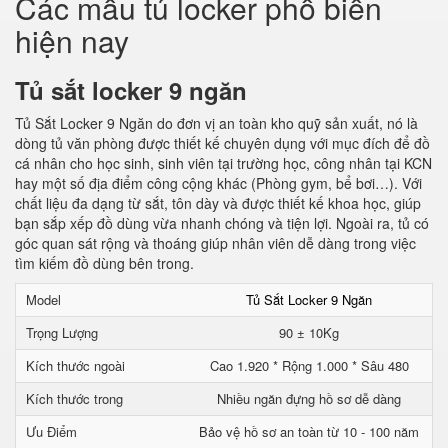
Các mẫu tủ locker phổ biến
hiện nay
Tủ sắt locker 9 ngăn
Tủ Sắt Locker 9 Ngăn do đơn vị an toàn kho quỹ sản xuất, nó là
dòng tủ văn phòng được thiết kế chuyên dụng với mục đích để đồ
cá nhân cho học sinh, sinh viên tại trường học, công nhân tại KCN
hay một số địa điểm công cộng khác (Phòng gym, bể bơi…). Với
chất liệu đa dạng từ sắt, tôn dày và được thiết kế khoa học, giúp
bạn sắp xếp đồ dùng vừa nhanh chóng và tiện lợi. Ngoài ra, tủ có
góc quan sát rộng và thoáng giúp nhân viên dễ dàng trong việc
tìm kiếm đồ dùng bên trong.
Model
Tủ Sắt Locker 9 Ngăn
Trọng Lượng
90 ± 10Kg
Kích thước ngoài
Cao 1.920 * Rộng 1.000 * Sâu 480
Kích thước trong
Nhiều ngăn đựng hồ sơ dễ dàng
Ưu Điểm
Bảo vệ hồ sơ an toàn từ 10 - 100 năm