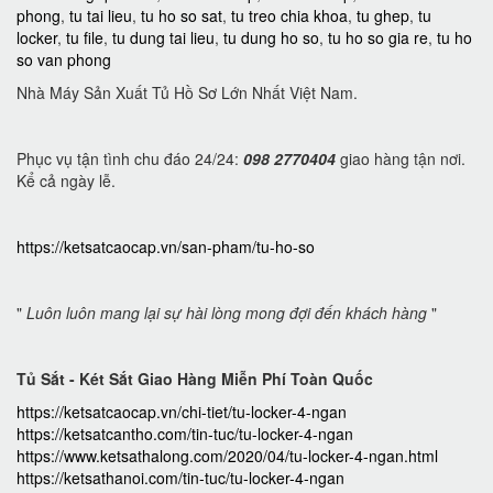
phong
,
tu tai lieu
,
tu ho so sat
,
tu treo chia khoa
,
tu ghep
,
tu
locker
,
tu file
,
tu dung tai lieu
,
tu dung ho so
,
tu ho so gia re
,
tu ho
so van phong
Nhà Máy Sản Xuất Tủ Hồ Sơ Lớn Nhất Việt Nam.
Phục vụ tận tình chu đáo 24/24:
098 2770404
giao hàng tận nơi.
Kể cả ngày lễ.
https://ketsatcaocap.vn/san-pham/tu-ho-so
"
Luôn luôn mang lại sự hài lòng mong đợi đến khách hàng
"
Tủ Sắt - Két Sắt Giao Hàng Miễn Phí Toàn Quốc
https://ketsatcaocap.vn/chi-tiet/tu-locker-4-ngan
https://ketsatcantho.com/tin-tuc/tu-locker-4-ngan
https://www.ketsathalong.com/2020/04/tu-locker-4-ngan.html
https://ketsathanoi.com/tin-tuc/tu-locker-4-ngan