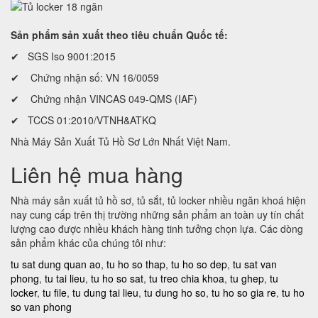
Sản phẩm sản xuất theo tiêu chuẩn Quốc tế:
✔ SGS Iso 9001:2015
✔ Chứng nhận số: VN 16/0059
✔ Chứng nhận VINCAS 049-QMS (IAF)
✔ TCCS 01:2010/VTNH&ATKQ
Nhà Máy Sản Xuất Tủ Hồ Sơ Lớn Nhất Việt Nam.
Liên hệ mua hàng
Nhà máy sản xuất tủ hồ sơ, tủ sắt, tủ locker nhiều ngăn khoá hiện
nay cung cấp trên thị trường những sản phẩm an toàn uy tín chất
lượng cao được nhiều khách hàng tinh tưởng chọn lựa. Các dòng
sản phẩm khác của chúng tôi như:
tu sat dung quan ao
,
tu ho so thap
,
tu ho so dep
,
tu sat van
phong
,
tu tai lieu
,
tu ho so sat
,
tu treo chia khoa
,
tu ghep
,
tu
locker
,
tu file
,
tu dung tai lieu
,
tu dung ho so
,
tu ho so gia re
,
tu ho
so van phong