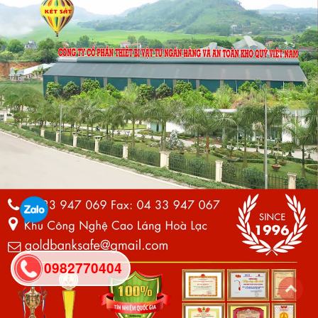
0982770404
back