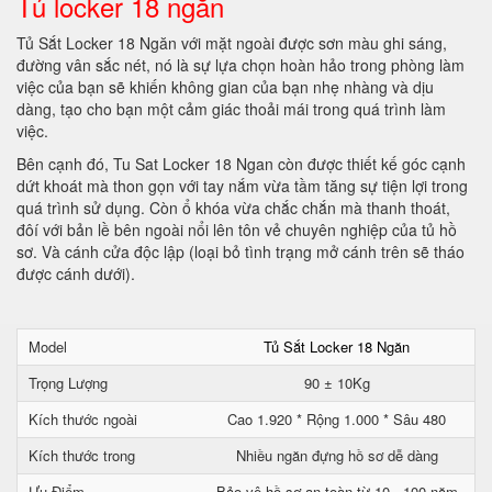
Tủ locker 18 ngăn
Tủ Sắt Locker 18 Ngăn với mặt ngoài được sơn màu ghi sáng,
đường vân sắc nét, nó là sự lựa chọn hoàn hảo trong phòng làm
việc của bạn sẽ khiến không gian của bạn nhẹ nhàng và dịu
dàng, tạo cho bạn một cảm giác thoải mái trong quá trình làm
việc.
Bên cạnh đó, Tu Sat Locker 18 Ngan còn được thiết kế góc cạnh
dứt khoát mà thon gọn với tay nắm vừa tầm tăng sự tiện lợi trong
quá trình sử dụng. Còn ổ khóa vừa chắc chắn mà thanh thoát,
đôí với bản lề bên ngoài nổi lên tôn vẻ chuyên nghiệp của tủ hồ
sơ. Và cánh cửa độc lập (loại bỏ tình trạng mở cánh trên sẽ tháo
được cánh dưới).
Model
Tủ Sắt Locker 18 Ngăn
Trọng Lượng
90 ± 10Kg
Kích thước ngoài
Cao 1.920 * Rộng 1.000 * Sâu 480
Kích thước trong
Nhiều ngăn đựng hồ sơ dễ dàng
Ưu Điểm
Bảo vệ hồ sơ an toàn từ 10 - 100 năm