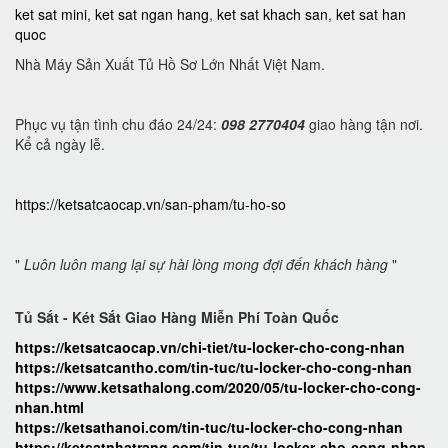
ket sat mini
,
ket sat ngan hang
,
ket sat khach san
,
ket sat han
quoc
Nhà Máy Sản Xuất Tủ Hồ Sơ Lớn Nhất Việt Nam.
Phục vụ tận tình chu đáo 24/24:
098 2770404
giao hàng tận nơi.
Kể cả ngày lễ.
https://ketsatcaocap.vn/san-pham/tu-ho-so
"
Luôn luôn mang lại sự hài lòng mong đợi đến khách hàng
"
Tủ Sắt - Két Sắt Giao Hàng Miễn Phí Toàn Quốc
https://ketsatcaocap.vn/chi-tiet/tu-locker-cho-cong-nhan
https://ketsatcantho.com/tin-tuc/tu-locker-cho-cong-nhan
https://www.ketsathalong.com/2020/05/tu-locker-cho-cong-
nhan.html
https://ketsathanoi.com/tin-tuc/tu-locker-cho-cong-nhan
https://ketsatnhatrang.com/tin-tuc/tu-locker-cho-cong-nhan