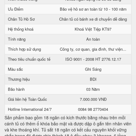
Ưu Điểm
Bảo vệ hồ sơ an toàn từ 10 - 100 năm
Chân Tủ Hồ Sơ
Chân tủ có bánh xe di chuyển dễ dàng
Hệ thống khoá
Khoá Việt Tiệp KT97
Tính năng
An toàn
Thích hợp sử dụng
Công ty, cơ quan, gia đình, thư viện...
Theo tiêu chuẩn quốc tế
ISO 9001 - 2008 HT 2776.12.17
Màu sắc
Ghi Sáng
Thương hiệu
BDI
Bảo hành
03 Năm
Giá liên hệ Toàn Quốc
7.000.000 VNĐ
Hotline International 24/7
0084 98 2770404
Sản phẩm bao gồm 18 ngăn có kích thước bằng nhau trên mỗi
cánh tủ có thêm ổ khóa bảo mật và được dập ô gắn tên nhân viên
và khe thoáng khí. Tủ sắt 18 ngăn có kết cấu nguyên khối vững
chắc trong đó được chia thành 18 ô đều nhau 3 khoang, 6 tầng.