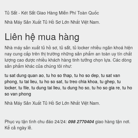
Tủ Sắt - Két Sắt Giao Hàng Miễn Phí Toàn Quốc
Nhà Máy Sản Xuất Tủ Hồ Sơ Lớn Nhất Việt Nam.
Liên hệ mua hàng
Nhà máy sản xuất tủ hồ sơ, tủ sắt, tủ locker nhiều ngăn khoá hiện
nay cung cấp trên thị trường những sản phẩm an toàn uy tín chất
lượng cao được nhiều khách hàng tinh tưởng chọn lựa. Các dòng
sản phẩm khác của chúng tôi như:
tu sat dung quan ao
,
tu ho so thap
,
tu ho so dep
,
tu sat van
phong
,
tu tai lieu
,
tu ho so sat
,
tu treo chia khoa
,
tu ghep
,
tu
locker
,
tu file
,
tu dung tai lieu
,
tu dung ho so
,
tu ho so gia re
,
tu ho
so van phong
Nhà Máy Sản Xuất Tủ Hồ Sơ Lớn Nhất Việt Nam.
Phục vụ tận tình chu đáo 24/24:
098 2770404
giao hàng tận nơi.
Kể cả ngày lễ.