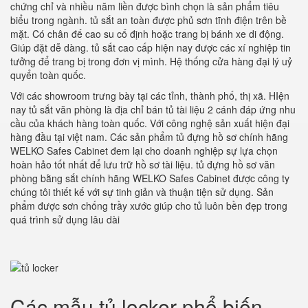
chứng chỉ và nhiều năm liền được bình chọn là sản phẩm tiêu
biểu trong ngành. tủ sắt an toàn được phủ sơn tĩnh điện trên bề
mặt. Có chân đế cao su cố định hoặc trang bị bánh xe di động.
Giúp đặt dễ dàng. tủ sắt cao cấp hiện nay được các xí nghiệp tin
tưởng để trang bị trong đơn vị mình. Hệ thống cửa hàng đại lý uỷ
quyển toàn quốc.
Với các showroom trưng bày tại các tỉnh, thành phố, thị xã. HIện
nay tủ sắt văn phòng là địa chỉ bán tủ tài liệu 2 cánh đáp ứng nhu
cầu của khách hàng toàn quốc. Với công nghệ sản xuất hiện đại
hàng đầu tại việt nam. Các sản phẩm tủ đựng hồ sơ chính hãng
WELKO Safes Cabinet đem lại cho doanh nghiệp sự lựa chọn
hoàn hảo tốt nhất để lưu trữ hồ sơ tài liệu. tủ đựng hồ sơ văn
phòng bằng sắt chính hãng WELKO Safes Cabinet được công ty
chúng tôi thiết kế với sự tinh giản và thuận tiện sử dụng. Sản
phẩm được sơn chống trầy xước giúp cho tủ luôn bền đẹp trong
quá trình sử dụng lâu dài
Các mẫu tủ locker phổ biến