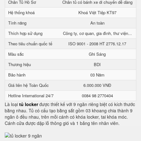
Chân Tủ Hồ Sơ
Chân tủ có bánh xe di chuyển dễ dàng
Hệ thống khoá
Khoá Việt Tiệp KT97
Tính năng
An toàn
Thích hợp sử dụng
Công ty, cơ quan, gia đình, thư viện...
Theo tiêu chuẩn quốc tế
ISO 9001 - 2008 HT 2776.12.17
Màu sắc
Ghi Sáng
Thương hiệu
BDI
Bảo hành
03 Năm
Giá liên hệ Toàn Quốc
6.000.000 VNĐ
Hotline International 24/7
0084 98 2770404
Là loại
tủ locker
được thiết kế với 9 ngăn riêng biệt có kích thước
bằng nhau. Tủ có cấu tạo bằng sắt gồm 03 khoang chia thành 9
ngăn ô đều nhau, trên mỗi cánh có khóa locker, tai khóa móc.
Cánh cửa được dập lỗ thông gió và 1 bảng tên nhân viên.