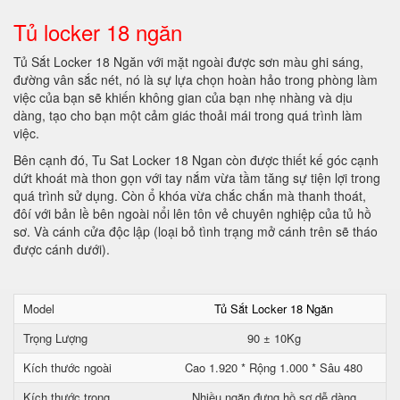
Tủ locker 18 ngăn
Tủ Sắt Locker 18 Ngăn với mặt ngoài được sơn màu ghi sáng,
đường vân sắc nét, nó là sự lựa chọn hoàn hảo trong phòng làm
việc của bạn sẽ khiến không gian của bạn nhẹ nhàng và dịu
dàng, tạo cho bạn một cảm giác thoải mái trong quá trình làm
việc.
Bên cạnh đó, Tu Sat Locker 18 Ngan còn được thiết kế góc cạnh
dứt khoát mà thon gọn với tay nắm vừa tầm tăng sự tiện lợi trong
quá trình sử dụng. Còn ổ khóa vừa chắc chắn mà thanh thoát,
đôí với bản lề bên ngoài nổi lên tôn vẻ chuyên nghiệp của tủ hồ
sơ. Và cánh cửa độc lập (loại bỏ tình trạng mở cánh trên sẽ tháo
được cánh dưới).
Model
Tủ Sắt Locker 18 Ngăn
Trọng Lượng
90 ± 10Kg
Kích thước ngoài
Cao 1.920 * Rộng 1.000 * Sâu 480
Kích thước trong
Nhiều ngăn đựng hồ sơ dễ dàng