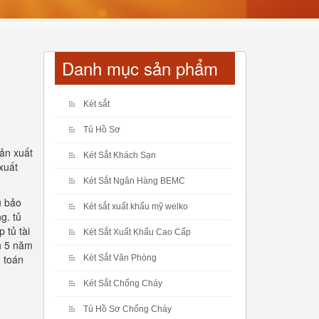
Danh mục sản phẩm
Két sắt
Tủ Hồ Sơ
sản xuất
Két Sắt Khách Sạn
 xuất
Két Sắt Ngân Hàng BEMC
ủ bảo
Két sắt xuất khẩu mỹ welko
g. tủ
 tủ tài
Két Sắt Xuất Khẩu Cao Cấp
nh 5 năm
h toán
Két Sắt Văn Phòng
Két Sắt Chống Cháy
Tủ Hồ Sơ Chống Cháy