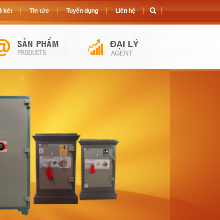
 két
Tin tức
Tuyển dụng
Liên hệ