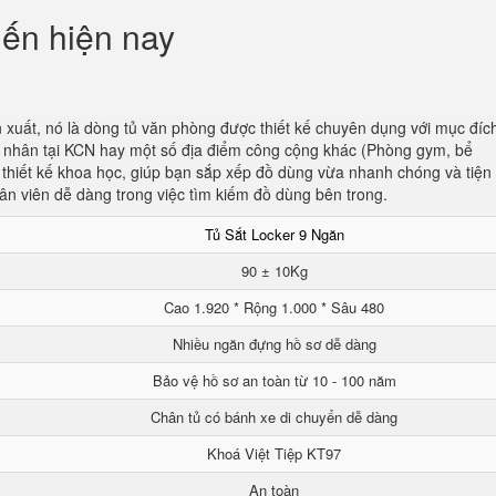
iến hiện nay
 xuất, nó là dòng tủ văn phòng được thiết kế chuyên dụng với mục đíc
ng nhân tại KCN hay một số địa điểm công cộng khác (Phòng gym, bể
c thiết kế khoa học, giúp bạn sắp xếp đồ dùng vừa nhanh chóng và tiện l
ân viên dễ dàng trong việc tìm kiếm đồ dùng bên trong.
Tủ Sắt Locker 9 Ngăn
90 ± 10Kg
Cao 1.920 * Rộng 1.000 * Sâu 480
Nhiều ngăn đựng hồ sơ dễ dàng
Bảo vệ hồ sơ an toàn từ 10 - 100 năm
Chân tủ có bánh xe di chuyển dễ dàng
Khoá Việt Tiệp KT97
An toàn