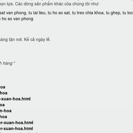
họn lựa. Các dòng sản phẩm khác của chúng tôi như:
 sat van phong
,
tu tai lieu
,
tu ho so sat
,
tu treo chia khoa
,
tu ghep
,
tu lo
u ho so van phong
àng tận nơi. Kể cả ngày lễ.
ch hàng
"
hoa
-hoa
r-xuan-hoa.html
hoa
an-hoa
-hoa
er-xuan-hoa.html
er-xuan-hoa.html