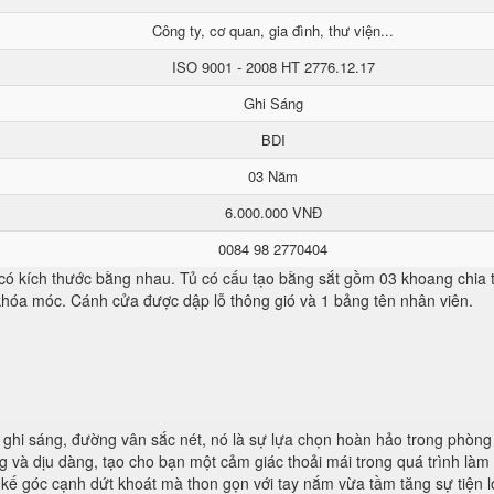
Công ty, cơ quan, gia đình, thư viện...
ISO 9001 - 2008 HT 2776.12.17
Ghi Sáng
BDI
03 Năm
6.000.000 VNĐ
0084 98 2770404
 có kích thước bằng nhau. Tủ có cấu tạo bằng sắt gồm 03 khoang chia
 khóa móc. Cánh cửa được dập lỗ thông gió và 1 bảng tên nhân viên.
ghi sáng, đường vân sắc nét, nó là sự lựa chọn hoàn hảo trong phòng
 và dịu dàng, tạo cho bạn một cảm giác thoải mái trong quá trình làm 
kế góc cạnh dứt khoát mà thon gọn với tay nắm vừa tầm tăng sự tiện lợ