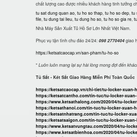
chất lượng cao được nhiều khách hàng tinh tưởng c
tu sat dung quan ao
,
tu ho so thap
,
tu ho so dep
,
tu
file
,
tu dung tai lieu
,
tu dung ho so
,
tu ho so gia re
,
t
Nhà Máy Sản Xuất Tủ Hồ Sơ Lớn Nhất Việt Nam.
Phục vụ tận tình chu đáo 24/24:
098 2770404
giao h
https://ketsatcaocap.vn/san-pham/tu-ho-so
"
Luôn luôn mang lại sự hài lòng mong đợi đến khá
Tủ Sắt - Két Sắt Giao Hàng Miễn Phí Toàn Quốc
https://ketsatcaocap.vn/chi-tiet/tu-locker-xuan-
https://ketsatcantho.com/tin-tuc/tu-locker-xuan
https://www.ketsathalong.com/2020/04/tu-locke
https://ketsathanoi.com/tin-tuc/tu-locker-xuan-
https://ketsatnhatrang.com/tin-tuc/tu-locker-xu
https://ketsatsaigon.com/tin-tuc/tu-locker-xuan
https://www.ketsatvungtau.com/2020/04/tu-lock
https://www.ketsatbienhoa.com/2020/04/tu-lock