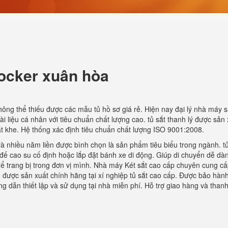
locker xuân hòa
hông thể thiếu được các mẫu tủ hồ sơ giá rẻ. Hiện nay đại lý nhà máy 
ài liệu cá nhân với tiêu chuẩn chất lượng cao. tủ sắt thanh lý được sản
t khe. Hệ thống xác định tiêu chuẩn chất lượng ISO 9001:2008.
và nhiều năm liền được bình chọn là sản phẩm tiêu biểu trong ngành. t
đế cao su cố định hoặc lắp đặt bánh xe di động. Giúp di chuyển dễ dàn
ể trang bị trong đơn vị mình. Nhà máy Két sắt cao cấp chuyên cung cấp
 rẻ được sản xuất chính hãng tại xí nghiệp tủ sắt cao cấp. Được bảo hà
g dẫn thiết lập và sử dụng tại nhà miễn phí. Hỗ trợ giao hàng và than