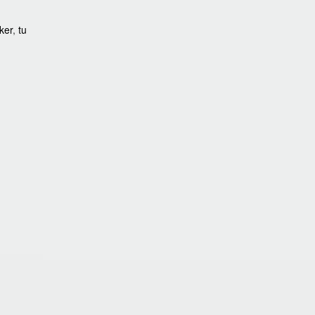
cker
,
tu