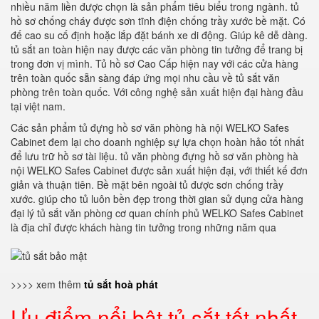
nhiều năm liền được chọn là sản phẩm tiêu biểu trong ngành. tủ
hồ sơ chống cháy được sơn tĩnh điện chống trầy xước bề mặt. Có
đế cao su cố định hoặc lắp đặt bánh xe di động. Giúp kê dễ dàng.
tủ sắt an toàn hiện nay được các văn phòng tin tưởng để trang bị
trong đơn vị mình. Tủ hồ sơ Cao Cấp hiện nay với các cửa hàng
trên toàn quốc sẵn sàng đáp ứng mọi nhu cầu về tủ sắt văn
phòng trên toàn quốc. Với công nghệ sản xuất hiện đại hàng đầu
tại việt nam.
Các sản phẩm tủ đựng hồ sơ văn phòng hà nội WELKO Safes
Cabinet đem lại cho doanh nghiệp sự lựa chọn hoàn hảo tốt nhất
để lưu trữ hồ sơ tài liệu. tủ văn phòng đựng hồ sơ văn phòng hà
nội WELKO Safes Cabinet được sản xuất hiện đại, với thiết kế đơn
giản và thuận tiên. Bề mặt bên ngoài tủ được sơn chống trầy
xước. giúp cho tủ luôn bền đẹp trong thời gian sử dụng cửa hàng
đại lý tủ sắt văn phòng cơ quan chính phủ WELKO Safes Cabinet
là địa chỉ được khách hàng tin tưởng trong những năm qua
>>>> xem thêm
tủ sắt hoà phát
Ưu điểm nổi bật tủ sắt tốt nhất