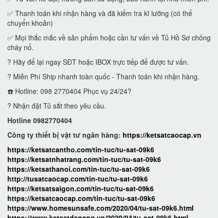
✅ Thanh toán khi nhận hàng và đã kiểm tra kĩ lưỡng (có thể
chuyển khoản)
✅ Mọi thắc mắc về sản phẩm hoặc cần tư vấn về Tủ Hồ Sơ chống
cháy nổ.
? Hãy để lại ngay SĐT hoặc IBOX trực tiếp để được tư vấn.
? Miễn Phí Ship nhanh toàn quốc - Thanh toán khi nhận hàng.
☎️ Hotline: 098 2770404 Phục vụ 24/24?
? Nhận đặt Tủ sắt theo yêu cầu.
Hotline 0982770404
Công ty thiết bị vật tư ngân hàng:
https://ketsatcaocap.vn
https://ketsatcantho.com/tin-tuc/tu-sat-09k6
https://ketsatnhatrang.com/tin-tuc/tu-sat-09k6
https://ketsathanoi.com/tin-tuc/tu-sat-09k6
http://tusatcaocap.com/tin-tuc/tu-sat-09k6
https://ketsatsaigon.com/tin-tuc/tu-sat-09k6
https://ketsatcaocap.com/tin-tuc/tu-sat-09k6
https://www.homesunsafe.com/2020/04/tu-sat-09k6.html
https://www.ketsatdanang.vn/2020/04/tu-sat-09k6.html