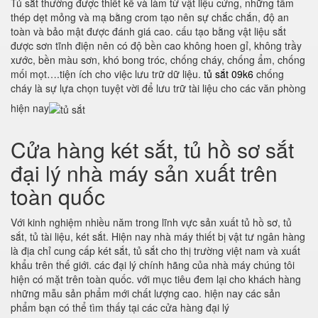
Tủ sắt thường được thiết kế và làm từ vật liệu cứng, những tấm
thép dẹt mỏng và mạ bằng crom tạo nên sự chắc chắn, độ an
toàn và bảo mật được đánh giá cao. cấu tạo bằng vật liệu sắt
được sơn tĩnh điện nên có độ bền cao không hoen gỉ, không trầy
xước, bền màu sơn, khó bong tróc, chống cháy, chống ẩm, chống
mối mọt….tiện ích cho việc lưu trữ dữ liệu.
tủ sắt 09k6
chống
cháy là sự lựa chọn tuyệt vời để lưu trữ tài liệu cho các văn phòng
hiện nay
Cửa hàng két sắt, tủ hồ sơ sắt
đại lý nhà máy sản xuất trên
toàn quốc
Với kinh nghiệm nhiều năm trong lĩnh vực sản xuất tủ hồ sơ, tủ
sắt, tủ tài liệu, két sắt. Hiện nay nhà máy thiết bị vật tư ngân hàng
là địa chỉ cung cấp két sắt, tủ sắt cho thị trường việt nam và xuất
khẩu trên thế giới. các đại lý chính hãng của nhà máy chúng tôi
hiện có mặt trên toàn quốc. với mục tiêu đem lại cho khách hàng
những mẫu sản phẩm mới chất lượng cao. hiện nay các sản
phẩm bạn có thể tìm thấy tại các cửa hàng đại lý