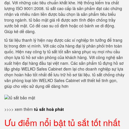
đại. Với những các tiêu chuẩn khắt khe. Hệ thống kiểm tra chất
lượng ISO 9001:2008. tủ sắt cao cấp là sản phẩm đạt các chứng
nhận và nhiều năm liền được bầu chọn là sản phẩm tiêu biểu
trong ngành. tủ bảo mật giá rẻ được sơn tĩnh điện chống trầy
xước bề mặt. Có đế cao su cố định hoặc có bánh xe di động.
Giúp kê dễ dàng.
tủ tài liệu thanh lý hiện nay được các xí nghiệp tin tưởng để trang
bị trong đơn vị mình. Với các cửa hàng đại lý phân phối trên toàn
quốc. Hiện nay công ty tủ sắt tốt sẵn sàng phục vụ mọi nhu cầu
chọn lựa tủ hồ sơ văn phòng của khách hàng. Với công nghệ sản
xuất hiện đại hàng đầu tại việt nam. Các sản phẩm tủ đựng hồ sơ
lắp ghép WELKO Safes Cabinet đem lại cho doanh nghiệp sự lựa
chọn hoàn hảo tốt nhất để lưu trữ hồ sơ tài liệu. tủ sắt chống cháy
văn phòng loại lớn WELKO Safes Cabinet với thiết kế tinh gọn,
giúp cho việc sử dụng dễ dàng hơn
>>>> xem thêm
tủ sắt hoà phát
Ưu điểm nổi bật tủ sắt tốt nhất