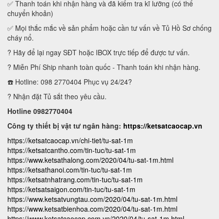
✅ Thanh toán khi nhận hàng và đã kiểm tra kĩ lưỡng (có thể
chuyển khoản)
✅ Mọi thắc mắc về sản phẩm hoặc cần tư vấn về Tủ Hồ Sơ chống
cháy nổ.
? Hãy để lại ngay SĐT hoặc IBOX trực tiếp để được tư vấn.
? Miễn Phí Ship nhanh toàn quốc - Thanh toán khi nhận hàng.
☎️ Hotline: 098 2770404 Phục vụ 24/24?
? Nhận đặt Tủ sắt theo yêu cầu.
Hotline 0982770404
Công ty thiết bị vật tư ngân hàng:
https://ketsatcaocap.vn
https://ketsatcaocap.vn/chi-tiet/tu-sat-1m
https://ketsatcantho.com/tin-tuc/tu-sat-1m
https://www.ketsathalong.com/2020/04/tu-sat-1m.html
https://ketsathanoi.com/tin-tuc/tu-sat-1m
https://ketsatnhatrang.com/tin-tuc/tu-sat-1m
https://ketsatsaigon.com/tin-tuc/tu-sat-1m
https://www.ketsatvungtau.com/2020/04/tu-sat-1m.html
https://www.ketsatbienhoa.com/2020/04/tu-sat-1m.html
https://www.ketsatcaocap.com.vn/2020/04/tu-sat-1m.html