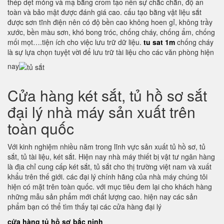
thép dẹt mỏng và mạ bằng crom tạo nên sự chắc chắn, độ an
toàn và bảo mật được đánh giá cao. cấu tạo bằng vật liệu sắt
được sơn tĩnh điện nên có độ bền cao không hoen gỉ, không trầy
xước, bền màu sơn, khó bong tróc, chống cháy, chống ẩm, chống
mối mọt….tiện ích cho việc lưu trữ dữ liệu.
tu sat 1m
chống cháy
là sự lựa chọn tuyệt vời để lưu trữ tài liệu cho các văn phòng hiện
nay
Cửa hàng két sắt, tủ hồ sơ sắt
đại lý nhà máy sản xuất trên
toàn quốc
Với kinh nghiệm nhiều năm trong lĩnh vực sản xuất tủ hồ sơ, tủ
sắt, tủ tài liệu, két sắt. Hiện nay nhà máy thiết bị vật tư ngân hàng
là địa chỉ cung cấp két sắt, tủ sắt cho thị trường việt nam và xuất
khẩu trên thế giới. các đại lý chính hãng của nhà máy chúng tôi
hiện có mặt trên toàn quốc. với mục tiêu đem lại cho khách hàng
những mẫu sản phẩm mới chất lượng cao. hiện nay các sản
phẩm bạn có thể tìm thấy tại các cửa hàng đại lý
cửa hàng tủ hồ sơ bắc ninh