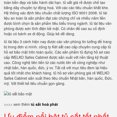
toàn bền đẹp và bảo hành dài hạn. tủ sắt giá rẻ được chế tạo
bằng dây chuyền tự động hoá. Với các các tiêu chuẩn khắt khe.
Hệ thống xác định tiêu chuẩn chất lượng ISO 9001:2008. tủ tài
liệu an toàn là sản phẩm đạt các chứng chỉ và nhiều năm liền
được bình chọn là sản phẩm tiêu biểu trong ngành. tủ tài liệu văn
phòng được sơn tĩnh điện bề mặt. Có chân đế cao su cố định
hoặc có bánh xe di động. Giúp kê dễ dàng.
tủ tài liệu 3 cánh hiện nay được các văn phòng tin tưởng để trang
bị trong đơn vị mình. công ty Két sắt cao cấp chuyên cung cấp tủ
hồ sơ bảo mật trên toàn quốc. Các sản phẩm tủ đựng hồ sơ cao
cấp WELKO Safes Cabinet được sản xuất với nền tảng kỹ thuật
cao. Công nghệ tiên tiến từ các nước lớn về công nghiệp như
nhật bản, hàn quốc, đức, ý vv. Tất cả với mục tiêu đem lại hiệu
quả tốt nhất cho khách hàng. tủ hồ sơ văn phòng giá rẻ WELKO
Safes Cabinet sản xuất theo tiêu chuẩn Nhật bản, hàn quốc, Đức,
mỹ. Với thiết kế tiêu chuẩn gọn gàng.
>>>> xem thêm
tủ sắt hoà phát
Ưu điểm nổi bật tủ sắt tốt nhất