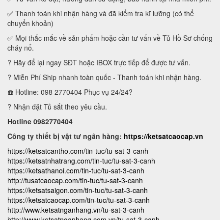
✅ Thanh toán khi nhận hàng và đã kiểm tra kĩ lưỡng (có thể
chuyển khoản)
✅ Mọi thắc mắc về sản phẩm hoặc cần tư vấn về Tủ Hồ Sơ chống
cháy nổ.
? Hãy để lại ngay SĐT hoặc IBOX trực tiếp để được tư vấn.
? Miễn Phí Ship nhanh toàn quốc - Thanh toán khi nhận hàng.
☎️ Hotline: 098 2770404 Phục vụ 24/24?
? Nhận đặt Tủ sắt theo yêu cầu.
Hotline 0982770404
Công ty thiết bị vật tư ngân hàng:
https://ketsatcaocap.vn
https://ketsatcantho.com/tin-tuc/tu-sat-3-canh
https://ketsatnhatrang.com/tin-tuc/tu-sat-3-canh
https://ketsathanoi.com/tin-tuc/tu-sat-3-canh
http://tusatcaocap.com/tin-tuc/tu-sat-3-canh
https://ketsatsaigon.com/tin-tuc/tu-sat-3-canh
https://ketsatcaocap.com/tin-tuc/tu-sat-3-canh
http://www.ketsatnganhang.vn/tu-sat-3-canh
http://www.ketsatnganhang.com.vn/tu-sat-3-canh