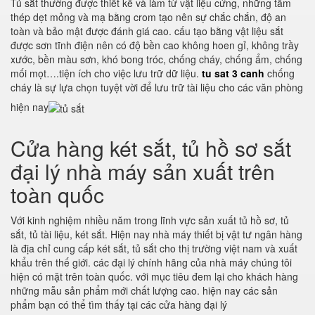
Tủ sắt thường được thiết kế và làm từ vật liệu cứng, những tấm
thép dẹt mỏng và mạ bằng crom tạo nên sự chắc chắn, độ an
toàn và bảo mật được đánh giá cao. cấu tạo bằng vật liệu sắt
được sơn tĩnh điện nên có độ bền cao không hoen gỉ, không trầy
xước, bền màu sơn, khó bong tróc, chống cháy, chống ẩm, chống
mối mọt….tiện ích cho việc lưu trữ dữ liệu.
tu sat 3 canh
chống
cháy là sự lựa chọn tuyệt vời để lưu trữ tài liệu cho các văn phòng
hiện nay
Cửa hàng két sắt, tủ hồ sơ sắt
đại lý nhà máy sản xuất trên
toàn quốc
Với kinh nghiệm nhiều năm trong lĩnh vực sản xuất tủ hồ sơ, tủ
sắt, tủ tài liệu, két sắt. Hiện nay nhà máy thiết bị vật tư ngân hàng
là địa chỉ cung cấp két sắt, tủ sắt cho thị trường việt nam và xuất
khẩu trên thế giới. các đại lý chính hãng của nhà máy chúng tôi
hiện có mặt trên toàn quốc. với mục tiêu đem lại cho khách hàng
những mẫu sản phẩm mới chất lượng cao. hiện nay các sản
phẩm bạn có thể tìm thấy tại các cửa hàng đại lý