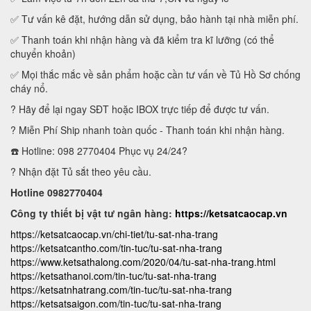
✅ Tư vấn kê đặt, hướng dẫn sử dụng, bảo hành tại nhà miễn phí.
✅ Thanh toán khi nhận hàng và đã kiểm tra kĩ lưỡng (có thể
chuyển khoản)
✅ Mọi thắc mắc về sản phẩm hoặc cần tư vấn về Tủ Hồ Sơ chống
cháy nổ.
? Hãy để lại ngay SĐT hoặc IBOX trực tiếp để được tư vấn.
? Miễn Phí Ship nhanh toàn quốc - Thanh toán khi nhận hàng.
☎️ Hotline: 098 2770404 Phục vụ 24/24?
? Nhận đặt Tủ sắt theo yêu cầu.
Hotline 0982770404
Công ty thiết bị vật tư ngân hàng:
https://ketsatcaocap.vn
https://ketsatcaocap.vn/chi-tiet/tu-sat-nha-trang
https://ketsatcantho.com/tin-tuc/tu-sat-nha-trang
https://www.ketsathalong.com/2020/04/tu-sat-nha-trang.html
https://ketsathanoi.com/tin-tuc/tu-sat-nha-trang
https://ketsatnhatrang.com/tin-tuc/tu-sat-nha-trang
https://ketsatsaigon.com/tin-tuc/tu-sat-nha-trang