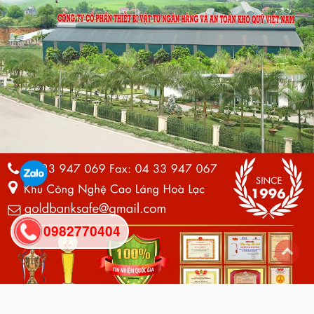
0982770404
back
to