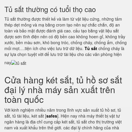
Tủ sắt thường có tuổi thọ cao
Tủ sắt thường được thiết kế và làm từ vật liệu cứng, những tấm
thép dẹt mỏng và mạ bằng crom tạo nên sự chắc chắn, độ an
toàn và bảo mật được đánh giá cao. cấu tạo bằng vật liệu sắt
được sơn tĩnh điện nên có độ bền cao không hoen gỉ, không trầy
xước, bền màu sơn, khó bong tróc, chống cháy, chống ẩm, chống
mối mọt….tiện ích cho việc lưu trữ dữ liệu.
Tủ sắt
chống cháy là
sự lựa chọn tuyệt vời để lưu trữ tài liệu cho các văn phòng hiện
nay
Cửa hàng két sắt, tủ hồ sơ sắt
đại lý nhà máy sản xuất trên
toàn quốc
Với kinh nghiệm nhiều năm trong lĩnh vực sản xuất tủ hồ sơ, tủ
sắt, tủ tài liệu, két sắt [
safes
]. Hiện nay nhà máy thiết bị vật tư
ngân hàng là địa chỉ cung cấp két sắt, tủ sắt cho thị trường việt
nam và xuất khẩu trên thế giới. các đại lý chính hãng của nhà