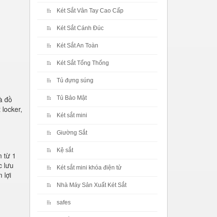
Két Sắt Vân Tay Cao Cấp
Két Sắt Cánh Đúc
Két Sắt An Toàn
Két Sắt Tổng Thống
Tủ đựng súng
và đồ
Tủ Bảo Mật
 locker,
Két sắt mini
Giường Sắt
Kệ sắt
n từ 1
c lưu
Két sắt mini khóa điện tử
 lợi
Nhà Máy Sản Xuất Két Sắt
safes