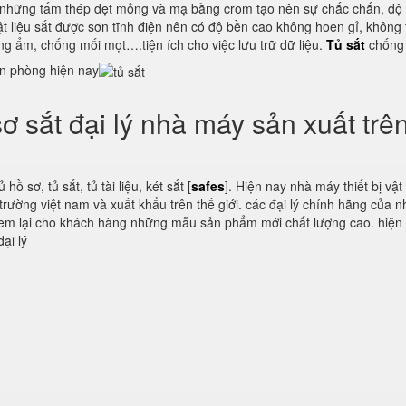
ng, những tấm thép dẹt mỏng và mạ bằng crom tạo nên sự chắc chắn, độ
t liệu sắt được sơn tĩnh điện nên có độ bền cao không hoen gỉ, không 
g ẩm, chống mối mọt….tiện ích cho việc lưu trữ dữ liệu.
Tủ sắt
chống
văn phòng hiện nay
sơ sắt đại lý nhà máy sản xuất trê
ồ sơ, tủ sắt, tủ tài liệu, két sắt [
safes
]. Hiện nay nhà máy thiết bị vật
ị trường việt nam và xuất khẩu trên thế giới. các đại lý chính hãng của 
u đem lại cho khách hàng những mẫu sản phẩm mới chất lượng cao. hiện
ại lý