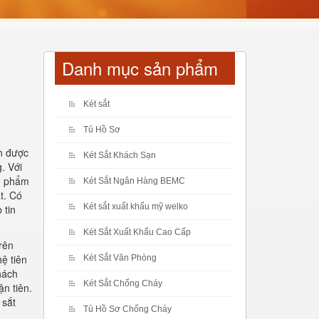
Danh mục sản phẩm
Két sắt
Tủ Hồ Sơ
ân được
Két Sắt Khách Sạn
. Với
ản phẩm
Két Sắt Ngân Hàng BEMC
t. Có
Két sắt xuất khẩu mỹ welko
 tin
Két Sắt Xuất Khẩu Cao Cấp
rên
ệ tiên
Két Sắt Văn Phòng
hách
Két Sắt Chống Cháy
n tiên.
 sắt
Tủ Hồ Sơ Chống Cháy