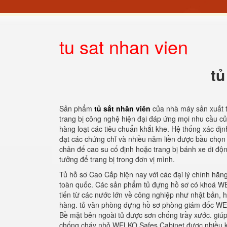
tu sat nhan vien
tủ
Sản phẩm
tủ sắt nhân viên
của nhà máy sản xuất t
trang bị công nghệ hiện đại đáp ứng mọi nhu cầu c
hàng loạt các tiêu chuẩn khắt khe. Hệ thống xác đị
đạt các chứng chỉ và nhiều năm liền được bầu chọn l
chân đế cao su cố định hoặc trang bị bánh xe di độ
tưởng để trang bị trong đơn vị mình.
Tủ hồ sơ Cao Cấp hiện nay với các đại lý chính hãng
toàn quốc. Các sản phẩm tủ đựng hồ sơ có khoá WEL
tiến từ các nước lớn về công nghiệp như nhật bản, h
hàng. tủ văn phòng đựng hồ sơ phòng giám đốc WELKO
Bề mặt bên ngoài tủ được sơn chống trầy xước. giúp
chống cháy nhỏ WELKO Safes Cabinet được nhiều kh