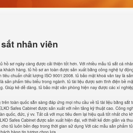
 sắt nhân viên
ủ hồ sơ ngày càng được cải thiện tốt hơn. Với nhiều mẫu tủ sắt cá nh
ủa khách hàng. tủ hồ sơ an toàn được sản xuất bằng công nghệ tự động
nh tiêu chuẩn chất lượng ISO 9001:2008. tủ bảo mật khoá vân tay là s
à sản phẩm tiêu biểu trong ngành. tủ tài liệu được sơn tĩnh điện bề mặ
ng. Giúp kê dễ dàng. tủ bảo mật văn phòng hiện nay được các xí nghiệp
 trên toàn quốc sẵn sàng đáp ứng mọi nhu cầu về tủ tài liệu bằng sắt t
KO Safes Cabinet được sản xuất với nền tảng kỹ thuật cao. Công ngh
àn quốc, đức, ý vv. Tất cả với mục tiêu đem lại hiệu quả tốt nhất cho k
 Safes Cabinet được sản xuất hiện đại, với thiết kế đơn giản và thuậ
 cho tủ luôn bền đẹp trong thời gian sử dụng Với các mẫu sản phẩm tủ
ách hàng tin tượng chọn lựa.