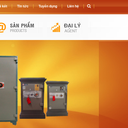
 két
Tin tức
Tuyển dụng
Liên hệ