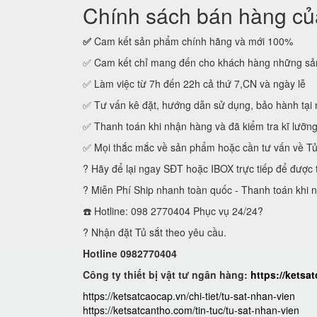
Chính sách bán hàng của
✅
Cam kết sản phẩm chính hãng và mới 100%
✅ Cam kết chỉ mang đến cho khách hàng những sản
✅ Làm việc từ 7h đến 22h cả thứ 7,CN và ngày lễ
✅ Tư vấn kê đặt, hướng dẫn sử dụng, bảo hành tại 
✅ Thanh toán khi nhận hàng và đã kiểm tra kĩ lưỡn
✅ Mọi thắc mắc về sản phẩm hoặc cần tư vấn về T
? Hãy để lại ngay SĐT hoặc IBOX trực tiếp để được 
? Miễn Phí Ship nhanh toàn quốc - Thanh toán khi 
☎️ Hotline: 098 2770404 Phục vụ 24/24?
? Nhận đặt Tủ sắt theo yêu cầu.
Hotline 0982770404
Công ty thiết bị vật tư ngân hàng:
https://ketsa
https://ketsatcaocap.vn/chi-tiet/tu-sat-nhan-vien
https://ketsatcantho.com/tin-tuc/tu-sat-nhan-vien