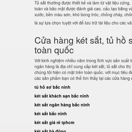
Tủ sắt thường được thiết kế và làm từ vật liệu cứ
toàn và bảo mật được đánh giá cao. cấu tạo bằng vậ
xước, bền màu sơn, khó bong tróc, chống cháy, chốn
là sự lựa chọn tuyệt vời để lưu trữ tài liệu cho các 
Cửa hàng két sắt, tủ hồ 
toàn quốc
Với kinh nghiệm nhiều năm trong lĩnh vực sản xuất tủ h
ngân hàng là địa chỉ cung cấp két sắt, tủ sắt cho th
chúng tôi hiện có mặt trên toàn quốc. với mục tiê
các sản phẩm bạn có thể tìm thấy tại các cửa hàng đ
tủ hồ sơ bắc ninh
két sắt khách sạn bắc ninh
két sắt ngân hàng bắc ninh
két sắt bắc ninh
két sắt giá rẻ tphcm
két sắt hà đông