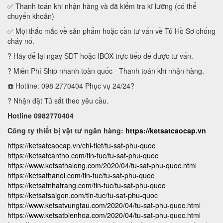
✅ Thanh toán khi nhận hàng và đã kiểm tra kĩ lưỡng (có thể
chuyển khoản)
✅ Mọi thắc mắc về sản phẩm hoặc cần tư vấn về Tủ Hồ Sơ chống
cháy nổ.
? Hãy để lại ngay SĐT hoặc IBOX trực tiếp để được tư vấn.
? Miễn Phí Ship nhanh toàn quốc - Thanh toán khi nhận hàng.
☎️ Hotline: 098 2770404 Phục vụ 24/24?
? Nhận đặt Tủ sắt theo yêu cầu.
Hotline 0982770404
Công ty thiết bị vật tư ngân hàng:
https://ketsatcaocap.vn
https://ketsatcaocap.vn/chi-tiet/tu-sat-phu-quoc
https://ketsatcantho.com/tin-tuc/tu-sat-phu-quoc
https://www.ketsathalong.com/2020/04/tu-sat-phu-quoc.html
https://ketsathanoi.com/tin-tuc/tu-sat-phu-quoc
https://ketsatnhatrang.com/tin-tuc/tu-sat-phu-quoc
https://ketsatsaigon.com/tin-tuc/tu-sat-phu-quoc
https://www.ketsatvungtau.com/2020/04/tu-sat-phu-quoc.html
https://www.ketsatbienhoa.com/2020/04/tu-sat-phu-quoc.html