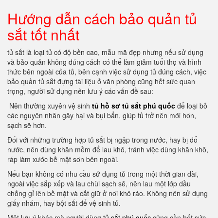
Hướng dẫn cách bảo quản tủ
sắt tốt nhất
tủ sắt là loại tủ có độ bền cao, mẫu mã đẹp nhưng nếu sử dụng
và bảo quản không đúng cách có thể làm giảm tuổi thọ và hình
thức bên ngoài của tủ, bên cạnh việc sử dụng tủ đúng cách, việc
bảo quản tủ sắt đựng tài liệu ở văn phòng cũng hết sức quan
trọng, người sử dụng nên lưu ý các vấn đề sau:
Nên thường xuyên vệ sinh
tủ hồ sơ tủ sắt phú quốc
để loại bỏ
các nguyên nhân gây hại và bụi bẩn, giúp tủ trở nên mới hơn,
sạch sẽ hơn.
Đối với những trường hợp tủ sắt bị ngập trong nước, hay bị đổ
nước, nên dùng khăn mềm để lau khô, tránh việc dùng khăn khô,
ráp làm xước bề mặt sơn bên ngoài.
Nếu bạn không có nhu cầu sử dụng tủ trong một thời gian dài,
ngoài việc sắp xếp và lau chùi sạch sẽ, nên lau một lớp dầu
chống gỉ lên bề mặt và cất giữ ở nơi khô ráo.
Không nên sử dụng
giấy nhám, hay bột sắt để vệ sinh tủ.
Một lưu ý khác mà người dùng
tủ sắt phú quốc
cũng cần hết sức