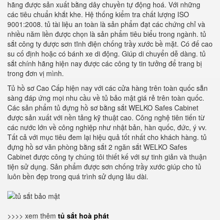
hãng được sản xuất bằng dây chuyền tự động hoá. Với những
các tiêu chuẩn khắt khe. Hệ thống kiểm tra chất lượng ISO
9001:2008. tủ tài liệu an toàn là sản phẩm đạt các chứng chỉ và
nhiều năm liền được chọn là sản phẩm tiêu biểu trong ngành. tủ
sắt công ty được sơn tĩnh điện chống trầy xước bề mặt. Có đế cao
su cố định hoặc có bánh xe di động. Giúp di chuyển dễ dàng. tủ
sắt chính hãng hiện nay được các công ty tin tưởng để trang bị
trong đơn vị mình.
Tủ hồ sơ Cao Cấp hiện nay với các cửa hàng trên toàn quốc sẵn
sàng đáp ứng mọi nhu cầu về tủ bảo mật giá rẻ trên toàn quốc.
Các sản phẩm tủ đựng hồ sơ bằng sắt WELKO Safes Cabinet
được sản xuất với nền tảng kỹ thuật cao. Công nghệ tiên tiến từ
các nước lớn về công nghiệp như nhật bản, hàn quốc, đức, ý vv.
Tất cả với mục tiêu đem lại hiệu quả tốt nhất cho khách hàng. tủ
đựng hồ sơ văn phòng bằng sắt 2 ngăn sắt WELKO Safes
Cabinet được công ty chúng tôi thiết kế với sự tinh giản và thuận
tiện sử dụng. Sản phẩm được sơn chống trầy xước giúp cho tủ
luôn bền đẹp trong quá trình sử dụng lâu dài.
>>>> xem thêm
tủ sắt hoà phát