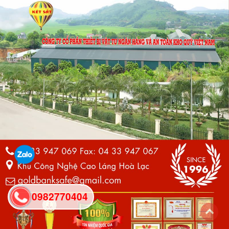
0982770404
back