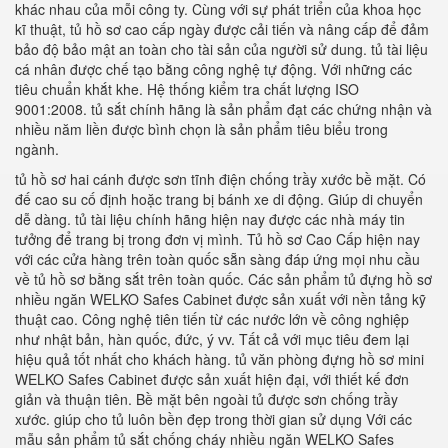
khác nhau của mỗi công ty. Cùng với sự phát triển của khoa học
kĩ thuật, tủ hồ sơ cao cấp ngày được cải tiến và nâng cấp để đảm
bảo độ bảo mật an toàn cho tài sản của người sử dung. tủ tài liệu
cá nhân được chế tạo bằng công nghệ tự động. Với những các
tiêu chuẩn khắt khe. Hệ thống kiểm tra chất lượng ISO
9001:2008. tủ sắt chính hãng là sản phẩm đạt các chứng nhận và
nhiều năm liền được bình chọn là sản phẩm tiêu biểu trong
ngành.
tủ hồ sơ hai cánh được sơn tĩnh điện chống trầy xước bề mặt. Có
đế cao su cố định hoặc trang bị bánh xe di động. Giúp di chuyển
dễ dàng. tủ tài liệu chính hãng hiện nay được các nhà máy tin
tưởng để trang bị trong đơn vị mình. Tủ hồ sơ Cao Cấp hiện nay
với các cửa hàng trên toàn quốc sẵn sàng đáp ứng mọi nhu cầu
về tủ hồ sơ bằng sắt trên toàn quốc. Các sản phẩm tủ đựng hồ sơ
nhiều ngăn WELKO Safes Cabinet được sản xuất với nền tảng kỹ
thuật cao. Công nghệ tiên tiến từ các nước lớn về công nghiệp
như nhật bản, hàn quốc, đức, ý vv. Tất cả với mục tiêu đem lại
hiệu quả tốt nhất cho khách hàng. tủ văn phòng đựng hồ sơ mini
WELKO Safes Cabinet được sản xuất hiện đại, với thiết kế đơn
giản và thuận tiên. Bề mặt bên ngoài tủ được sơn chống trầy
xước. giúp cho tủ luôn bền đẹp trong thời gian sử dụng Với các
mẫu sản phẩm tủ sắt chống cháy nhiều ngăn WELKO Safes