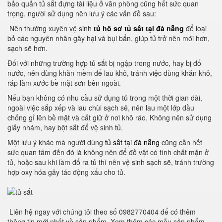
bảo quản tủ sắt đựng tài liệu ở văn phòng cũng hết sức quan
trọng, người sử dụng nên lưu ý các vấn đề sau:
Nên thường xuyên vệ sinh
tủ hồ sơ tủ sắt tại đà nẵng
để loại
bỏ các nguyên nhân gây hại và bụi bẩn, giúp tủ trở nên mới hơn,
sạch sẽ hơn.
Đối với những trường hợp tủ sắt bị ngập trong nước, hay bị đổ
nước, nên dùng khăn mềm để lau khô, tránh việc dùng khăn khô,
ráp làm xước bề mặt sơn bên ngoài.
Nếu bạn không có nhu cầu sử dụng tủ trong một thời gian dài,
ngoài việc sắp xếp và lau chùi sạch sẽ, nên lau một lớp dầu
chống gỉ lên bề mặt và cất giữ ở nơi khô ráo.
Không nên sử dụng
giấy nhám, hay bột sắt để vệ sinh tủ.
Một lưu ý khác mà người dùng
tủ sắt tại đà nẵng
cũng cần hết
sức quan tâm đến đó là không nên để đồ vật có tính chất mặn ở
tủ, hoặc sau khi làm đổ ra tủ thì nên vệ sinh sạch sẽ, tránh trường
hợp oxy hóa gây tác động xấu cho tủ.
Liên hệ ngay với chúng tôi theo số 0982770404 để có thêm
thông tin mới nhất về sản phẩm. Xem thêm các mẫu sản phẩm