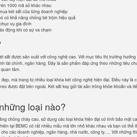
trên 1000 mã số khác nhau
mua két sắt của từng doanh nghiệp
 nó có khả năng chống bê trộm hiệu quả
phục vụ gia đình
áo động khi có sự va chạm
?
ét sắt được sản xuất với công nghệ cao. Với mục tiêu thị trường hướng t
anh tài chính, ngân hàng. Đây là sản phẩm đáp ứng theo những tiêu c
g quan tâm.
ẹp, mà trang bị nhiều loại khóa két công nghệ hiện đại. Điều này là c
treo được đặt bên ngoài. Két sắt ksy gửi tài sản trông khỏe khoắn và ti
hững loại nào?
ăng chống cháy cao, sử dụng các loại khóa hiện đại có tính bảo mật ca
y nhiên tại BEMC có rất nhiều mẫu mã lớn nhỏ khác nhau và bạn có thể 
vụ cho các doanh nghiệp, ngân hàng, nhà nước, công ty..... Với những th