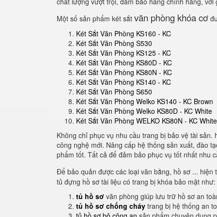
chất lượng vượt trội, đảm bảo hàng chính hãng, với 
văn phòng khóa cơ
Một số sản phẩm két sắt
đư
Két Sắt Văn Phòng KS160 - KC
Két Sắt Văn Phòng S530
Két Sắt Văn Phòng KS125 - KC
Két Sắt Văn Phòng KS80D - KC
Két Sắt Văn Phòng KS80N - KC
Két Sắt Văn Phòng KS140 - KC
Két Sắt Văn Phòng S650
Két Sắt Văn Phòng Welko KS140 - KC Brown
Két Sắt Văn Phòng Welko KS80D - KC White
Két Sắt Văn Phòng WELKO KS80N - KC White
Không chỉ phục vụ nhu cầu trang bị bảo vệ tài sản. 
công nghệ mới. Nâng cấp hệ thống sản xuất, đào tạo 
phẩm tốt. Tất cả để đảm bảo phục vụ tốt nhất nhu c
Để bảo quản được các loại văn bằng, hồ sơ ... hiện t
tủ đựng hồ sơ tài liệu có trang bị khóa bảo mật như:
tủ hồ sơ
văn phòng giúp lưu trữ hồ sơ an to
tủ hồ sơ chống cháy
trang bị hệ thống an t
tủ hồ sơ bộ công an
sản phẩm chuyên dụng ph