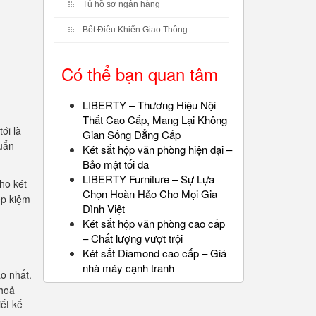
Tủ hồ sơ ngân hàng
Bốt Điều Khiển Giao Thông
Có thể bạn quan tâm
LIBERTY – Thương Hiệu Nội
Thất Cao Cấp, Mang Lại Không
ới là
Gian Sống Đẳng Cấp
huẩn
Két sắt hộp văn phòng hiện đại –
Bảo mật tối đa
LIBERTY Furniture – Sự Lựa
ho két
Chọn Hoàn Hảo Cho Mọi Gia
ếp kiệm
Đình Việt
Két sắt hộp văn phòng cao cấp
– Chất lượng vượt trội
Két sắt Diamond cao cấp – Giá
nhà máy cạnh tranh
o nhất.
thoả
iết kế