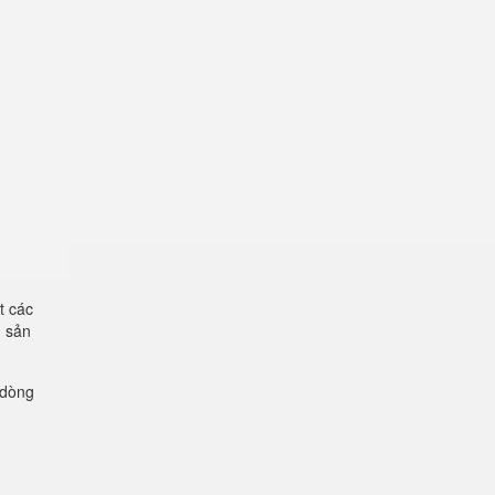
t các
g sản
 dòng