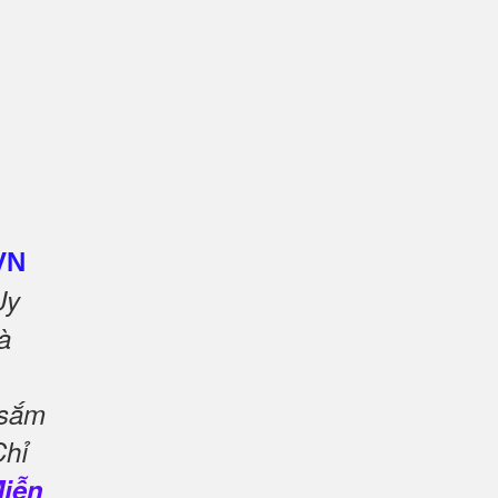
VN
Uy
à
 sắm
Chỉ
Miễn