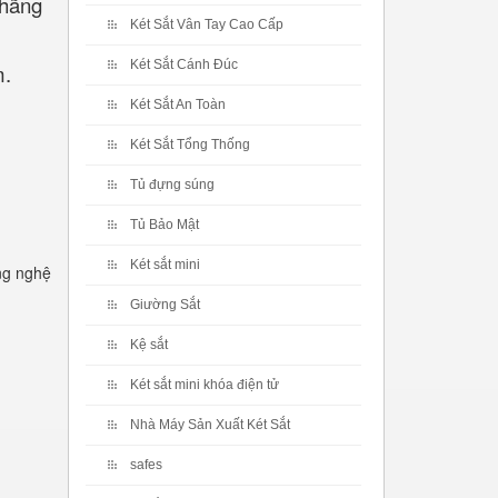
 hãng
Két Sắt Vân Tay Cao Cấp
Két Sắt Cánh Đúc
m.
Két Sắt An Toàn
Két Sắt Tổng Thống
Tủ đựng súng
Tủ Bảo Mật
Két sắt mini
ng nghệ
Giường Sắt
Kệ sắt
Két sắt mini khóa điện tử
Nhà Máy Sản Xuất Két Sắt
safes