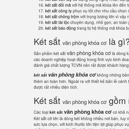
két sắt đổi mã
với hệ thống mã khóa lên đến 
két sắt công ty
phục vụ tốt cho nhu cầu chọn 
két sắt chông trộm
với trọng lượng lớn vì vậy
két sắt tài lộc
chuyên dụng, nhỏ gọn, an toàn 
két sắt báo động
trang bị hệ thống mã khóa b
Két sắt
là gì
văn phòng khóa cơ
văn phòng khóa cơ
Sản phẩm két sắt
là dòng k
các doanh nghiệp hoạt động trong lĩnh vực kinh do
đánh giá chất lượng TCVN nên rất được khách hàn
văn phòng khóa cơ
két sắt
không những bền đ
thêm an toàn hơn. Ngoài ra với thiết kế bản lề cánh 
được rất nhiều diện tích.
Két sắt
gồm n
văn phòng khóa cơ
văn phòng khóa cơ
Các loại
két sắt
có khả n
Két sắt cỡ lớn là dòng két không nhiều nơi bán, tu
sức lựa chọn, với kích thước lớn tiện lợi giúp phục 