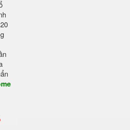
ổ
nh
 20
ng
ần
a
uẩn
ome
ố