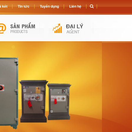
 két
Tin tức
Tuyển dụng
Liên hệ