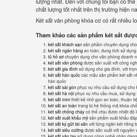
lượng nhất. Đến với chúng tôi bạn có th
chất lượng tốt nhất trên thị trường hiện na
Két sắt văn phòng khóa cơ có rất nhiều 
Tham khảo các sản phẩm két sắt được 
két sắt khách sạn
sản phẩm chuyên dụng cho
két sắt ngân hàng
an toàn, dung tích sử dụng
tủ hồ sơ
chuyên dụng cho văn phòng doanh n
két sắt văn phòng
được sản xuất với công nghệ
két sắt gia đình
sử dụng cho gia đình, với trọ
két sắt hàn quốc
các mẫu sản phẩm két sắt nh
hàn quốc
két sắt sài gòn
phục vụ nhu cầu sử dụng cho 
két sắt hà nội
phục vụ nhu cầu mua, sử dụng k
két sắt mini
thiết kế nhỏ gọn an toàn, thuận t
két sắt an toàn
trang bị hệ thống mã khóa ch
két sắt chống cháy
có thể chịu được nhiệt độ 
két sắt xuất khẩu mỹ
sản phẩm xuất khẩu đáp 
két sắt ký gửi tài sản
với từng ngăn két riêng b
két sắt siêu cường
được sản xuất với nguyên 
két sắt vân tay
sử dụng công nghệ nhận dạng 