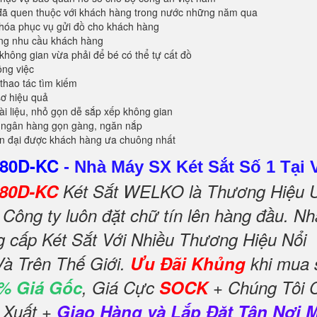
đã quen thuộc với khách hàng trong nước những năm qua
khóa phục vụ gửi đồ cho khách hàng
ứng nhu cầu khách hàng
không gian vừa phải để bé có thể tự cất đồ
ông việc
 thao tác tìm kiếm
sơ hiệu quả
tài liệu, nhỏ gọn dễ sắp xếp không gian
 ngân hàng gọn gàng, ngăn nắp
ện đại được khách hàng ưa chuông nhất
S80D-KC
-
Nhà Máy SX Két Sắt Số 1 Tại 
S80D-KC
Két Sắt WELKO là Thương Hiệu 
Công ty luôn đặt chữ tín lên hàng đầu. Nh
g cấp Két Sắt Với Nhiều Thương Hiệu Nổi
Và Trên Thế Giới.
Ưu Đãi Khủng
khi mua
% Giá Gốc
, Giá Cực
SOCK
+ Chúng Tôi 
 Xuất +
Giao Hàng và Lắp Đặt Tận Nơi 