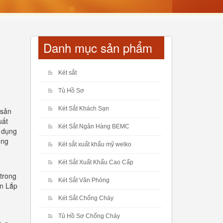
Danh mục sản phẩm
Két sắt
Tủ Hồ Sơ
Két Sắt Khách Sạn
 sản
uất
Két Sắt Ngân Hàng BEMC
ử dụng
óng
Két sắt xuất khẩu mỹ welko
Két Sắt Xuất Khẩu Cao Cấp
 trong
Két Sắt Văn Phòng
ển Lắp
Két Sắt Chống Cháy
Tủ Hồ Sơ Chống Cháy