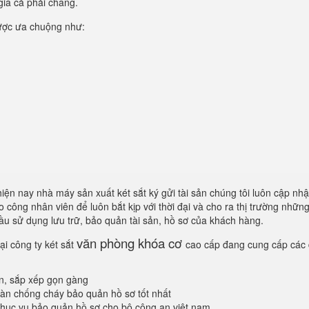
giá cả phải chăng.
ợc ưa chuộng như:
hiện nay nhà máy sản xuất két sắt ký gửi tài sản chúng tôi luôn cập nhậ
công nhân viên để luôn bắt kịp với thời đại và cho ra thị trường nhữn
ầu sử dụng lưu trữ, bảo quản tài sản, hồ sơ của khách hàng.
văn phòng khóa cơ
ại công ty két sắt
cao cấp đang cung cấp các
àn, sắp xếp gọn gàng
oàn chống cháy bảo quản hồ sơ tốt nhất
ục vụ bảo quản hồ sơ cho bộ công an việt nam