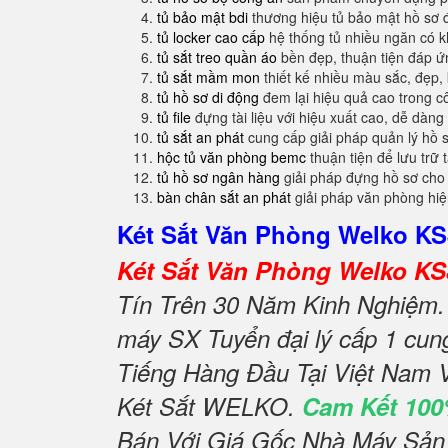
tủ bảo mật bdi
thương hiệu tủ bảo mật hồ sơ 
tủ locker cao cấp
hệ thống tủ nhiều ngăn có 
tủ sắt treo quần áo
bền đẹp, thuận tiện đáp 
tủ sắt mầm mon
thiết kế nhiều màu sắc, đẹp, 
tủ hồ sơ di động
đem lại hiệu quả cao trong c
tủ file
đựng tài liệu với hiệu xuất cao, dễ dàng
tủ sắt an phát
cung cấp giải pháp quản lý hồ 
hộc tủ văn phòng bemc
thuận tiện để lưu trữ 
tủ hồ sơ ngân hàng
giải pháp đựng hồ sơ cho
bàn chân sắt an phát
giải pháp văn phòng hi
Két Sắt Văn Phòng Welko K
Két Sắt Văn Phòng Welko K
Tín Trên 30 Năm Kinh Nghiệm. 
máy SX Tuyển đại lý cấp 1 cun
Tiếng Hàng Đầu Tại Việt Nam 
Két Sắt WELKO.
Cam Kết 100
Bán Với Giá Gốc Nhà Máy Sản