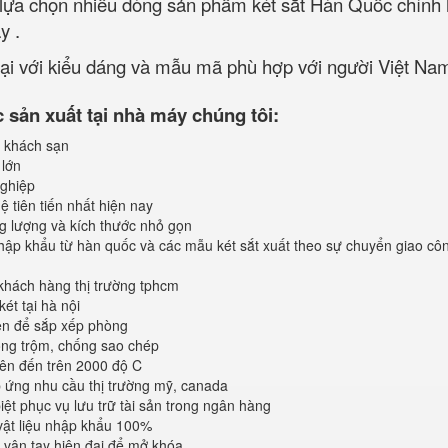
ể lựa chọn nhiều dòng sản phẩm két sắt Hàn Quốc chính
y .
loại với kiểu dáng và mẫu mã phù hợp với người Việt Na
sản xuất tại nhà máy chúng tôi:
 khách sạn
 lớn
ghiệp
 tiên tiến nhất hiện nay
ng lượng và kích thước nhỏ gọn
ập khẩu từ hàn quốc và các mẫu két sắt xuất theo sự chuyển giao cô
khách hàng thị trường tphcm
ét tại hà nội
iện để sắp xếp phòng
ống trộm, chống sao chép
lên đến trên 2000 độ C
ứng nhu cầu thị trường mỹ, canada
iệt phục vụ lưu trữ tài sản trong ngân hàng
vật liệu nhập khẩu 100%
vân tay hiện đại để mở khóa