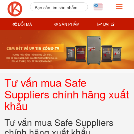
Bạn cần tìm sản phẩm
nào?
ĐỔI MÃ
SẢN PHẨM
ĐẠI LÝ
Tư vấn mua Safe
Suppliers chính hãng xuất
khẩu
Tư vấn mua Safe Suppliers
chính hãng xuất khẩu