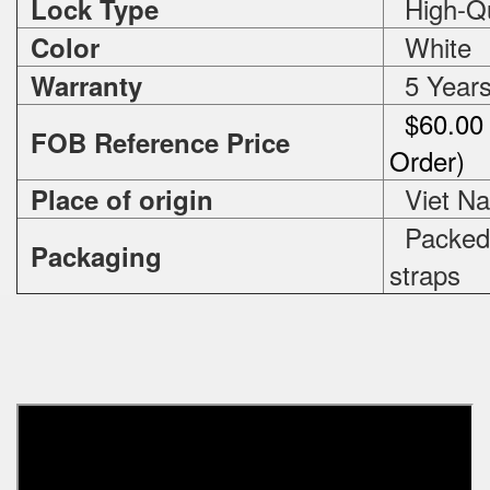
High-Qua
Lock Type
White
Color
5 Year
Warranty
$60.00 
FOB Reference Price
Order)
Viet N
Place of origin
Packed i
Packaging
straps