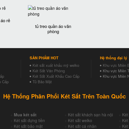
 áo rẻ
tủ treo quần áo văn
phòng
SẢN PHẨM HOT
Hệ thống đại lý
Két sắt xuất khẩu mỹ welko
Khu vực Miền 
Két Sắt Văn Phòng
Khu vực Miền T
Cấp
Két Sắt Xuất Khẩu Cao Cấp
Khu vực Miền 
o Cấp
Tủ Bảo Mật
Hệ Thống Phân Phối Két Sắt Trên Toàn Quốc
+
Mua két sắt
+
Két sắt khách sạn hà nội
+
Két
+
Két sắt đựng tiền
+
Két sắt welko
+
Két
+
Két sắt bảo mật
+
Két sắt cá nhân
+
Két