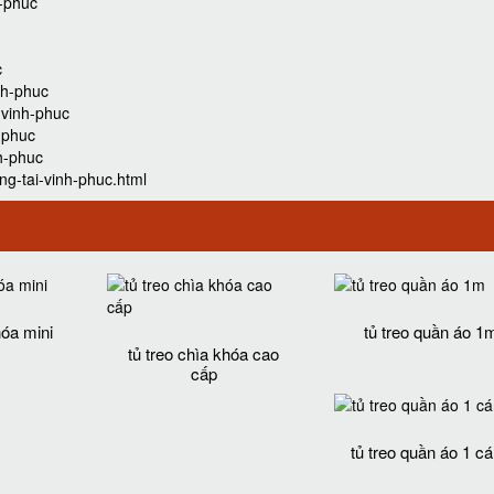
h-phuc
c
nh-phuc
-vinh-phuc
-phuc
h-phuc
g-tai-vinh-phuc.html
hóa mini
tủ treo quần áo 1
tủ treo chìa khóa cao
cấp
tủ treo quần áo 1 c