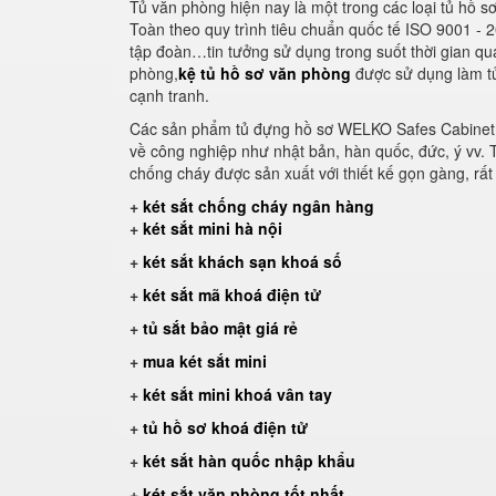
Tủ văn phòng hiện nay là một trong các loại tủ hồ s
Toàn theo quy trình tiêu chuẩn quốc tế ISO 9001 -
tập đoàn…tin tưởng sử dụng trong suốt thời gian qu
phòng,
kệ tủ hồ sơ văn phòng
được sử dụng làm tủ 
cạnh tranh.
Các sản phẩm tủ đựng hồ sơ WELKO Safes Cabinet đư
về công nghiệp như nhật bản, hàn quốc, đức, ý vv. T
chống cháy được sản xuất với thiết kế gọn gàng, rất 
+
két sắt chống cháy ngân hàng
+
két sắt mini hà nội
+
két sắt khách sạn khoá số
+
két sắt mã khoá điện tử
+
tủ sắt bảo mật giá rẻ
+
mua két sắt mini
+
két sắt mini khoá vân tay
+
tủ hồ sơ khoá điện tử
+
két sắt hàn quốc nhập khẩu
+
két sắt văn phòng tốt nhất