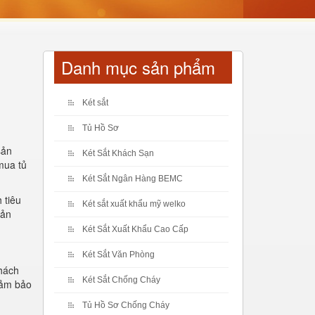
Danh mục sản phẩm
Két sắt
Tủ Hồ Sơ
sản
Két Sắt Khách Sạn
mua tủ
Két Sắt Ngân Hàng BEMC
 tiêu
Két sắt xuất khẩu mỹ welko
sản
Két Sắt Xuất Khẩu Cao Cấp
Két Sắt Văn Phòng
hách
Két Sắt Chống Cháy
ảm bảo
Tủ Hồ Sơ Chống Cháy