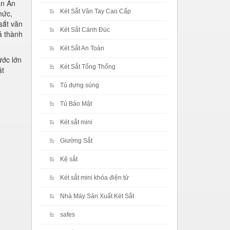
ẩn An
Két Sắt Vân Tay Cao Cấp
hức,
sắt văn
Két Sắt Cánh Đúc
á thành
Két Sắt An Toàn
ước lớn
Két Sắt Tổng Thống
ật
Tủ đựng súng
Tủ Bảo Mật
Két sắt mini
Giường Sắt
Kệ sắt
Két sắt mini khóa điện tử
Nhà Máy Sản Xuất Két Sắt
safes