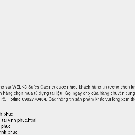
g sắt WELKO Safes Cabinet được nhiều khách hàng tin tượng chọn lự
ách hàng chọn mua tủ đựng tài liệu. Gọi ngay cho cửa hàng chuyên cung
rẻ. Hotline
0982770404
. Các thông tin sản phẩm khác vui lòng xem th
nh-phuc
-tai-vinh-phuc.html
h-phuc
vinh-phuc