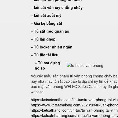
+
két sắt vân tay chống cháy
+
két sắt xuất mỹ
+
Giá kệ bằng sắt
+
Tủ sắt treo quần áo
+
Tủ lắp ghép
+
Tủ locker nhiều ngăn
+
Tủ file tài liệu
+
Tủ sắt đựng
hồ sơ
Với các mẫu sản phẩm tủ văn phòng chống cháy bằn
nay nhà máy tủ sắt cao cấp là địa chỉ uy tín để kh
bảo mật văn phòng WELKO Safes Cabinet uy tín giá 
website
https://ketsatcantho.com/tin-tuc/tu-van-phong-tai-vi
https://www.ketsathalong.com/2020/03/tu-van-phong
https://ketsathanoi.com/tin-tuc/tu-van-phong-tai-vin
https://ketsatnhatrang.com/tin-tuc/tu-van-phong-tai-