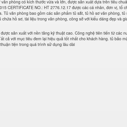
ơ văn phòng có kích thước vừa và lớn, được sản xuất dựa trên tiêu chu
 2015 CERTIFICATE NO.: HT 2776.12.17 được các cá nhân, đơn vị, tổ c
a. Tủ văn phòng bao gồm các sản phẩm tủ sắt, tủ hồ sơ văn phòng, tủ 
chứa hồ sơ, tài liệu trong văn phòng, công sở với kiểu dáng đẹp và gi
ợc sản xuất với nền tảng kỹ thuật cao. Công nghệ tiên tiến từ các n
ất cả với mục tiêu đem lại hiệu quả tốt nhất cho khách hàng. tủ bảo m
thuận tiện trong quá trình sử dụng lâu dài