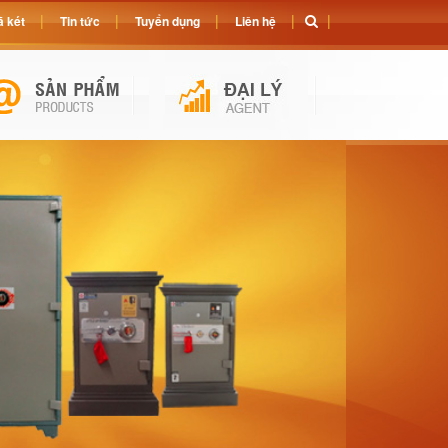
 két
Tin tức
Tuyển dụng
Liên hệ