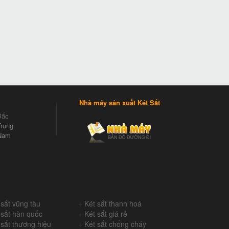
Nhà máy sản xuất Két Sắt
Bắc
rung
Nam
 sắt vũng tàu
+
Két sắt thanh hoá
 sắt hàn quốc
+
Két sắt giá rẻ
 sắt thương hiệu
+
Két sắt chống cháy