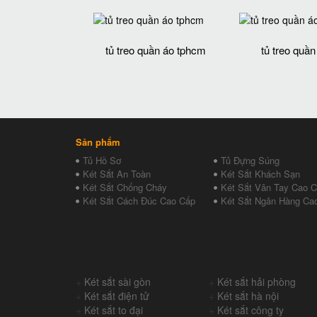
tủ treo quần áo tphcm
tủ treo quần
Sản phẩm
Tủ Hồ Sơ
Tủ Đựng Súng
Két Sắt An Toàn
Két Sắt Khách Sạn
Két Sắt Chống Cháy
Két Sắt Vân Tay Cao 
Két Sắt Cách Đúc Cao Cấp
Két Sắt Ngân Hàng Ca
+
Két sắt sài gòn
+
Két sắt hải phòng
+
Két sắt điện tử
+
Két sắt hà nội
+
Két sắt to đại
+
Két sắt công ty