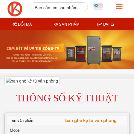
Bạn cần tìm sản phẩm
nào?
ĐỔI MÃ
SẢN PHẨM
ĐẠI LÝ
THÔNG SỐ KỸ THUẬT
bàn ghế kệ tủ văn phòng
Tên sản phẩm
Model